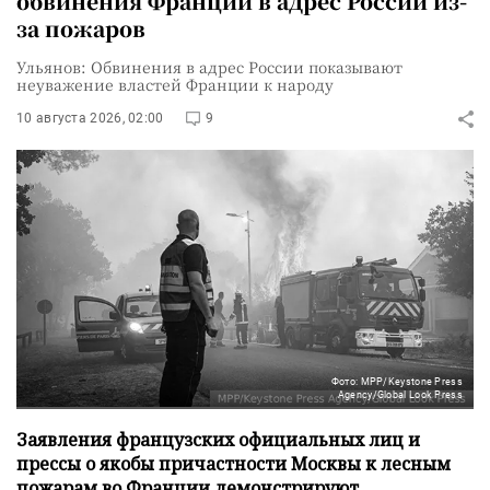
обвинения Франции в адрес России из-
за пожаров
Ульянов: Обвинения в адрес России показывают
неуважение властей Франции к народу
10 августа 2026, 02:00
9
Фото: MPP/Keystone Press
Agency/Global Look Press
Заявления французских официальных лиц и
прессы о якобы причастности Москвы к лесным
пожарам во Франции демонстрируют