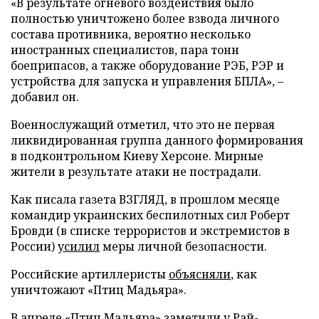
«В результате огневого воздействия было
полностью уничтожено более взвода личного
состава противника, вероятно несколько
иностранных специалистов, пара тонн
боеприпасов, а также оборудование РЭБ, РЭР и
устройства для запуска и управления БПЛА», –
добавил он.
Военнослужащий отметил, что это не первая
ликвидированная группа данного формирования
в подконтрольном Киеву Херсоне. Мирные
жители в результате атаки не пострадали.
Как писала газета ВЗГЛЯД, в прошлом месяце
командир украинских беспилотных сил Роберт
Бровди (в списке террористов и экстремистов в
России)
усилил
меры личной безопасности.
Российские артиллеристы
объясняли
, как
уничтожают «Птиц Мадьяра».
В апреле «Птиц Мадьяра»
заметили
у Рай-