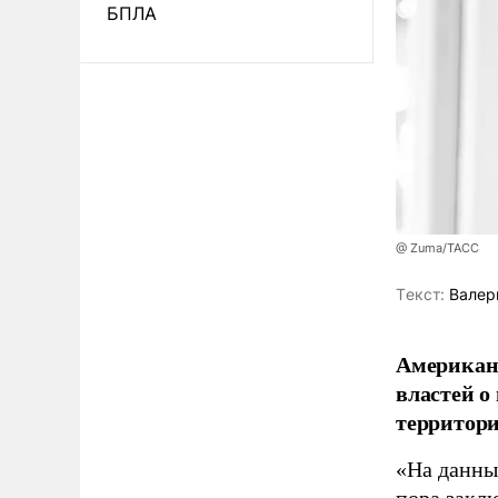
БПЛА
@ Zuma/ТАСС
Tекст:
Валер
Американ
властей о
территори
«На данны