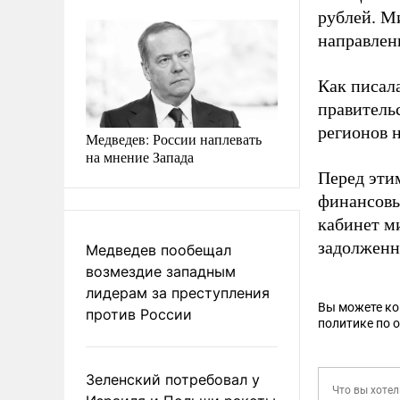
рублей. М
направлен
Как писал
правитель
регионов н
Медведев: России наплевать
на мнение Запада
Перед эти
финансовы
кабинет м
задолженн
Медведев пообещал
возмездие западным
лидерам за преступления
Вы можете к
против России
политике по 
Зеленский потребовал у