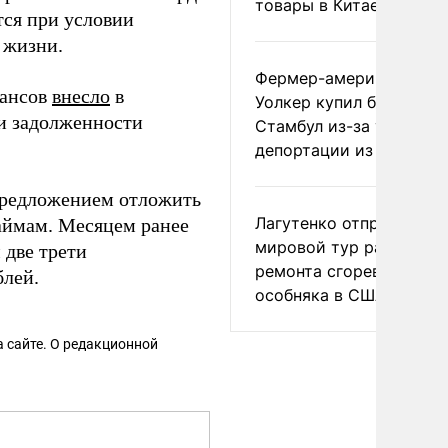
товары в Китае
тся при условии
 жизни.
Фермер-американец
нансов
внесло
в
Уолкер купил билет в
ти задолженности
Стамбул из-за угрозы
депортации из России
редложением отложить
Лагутенко отправился в
аймам. Месяцем ранее
мировой тур ради
 две трети
ремонта сгоревшего
блей.
особняка в США
 сайте. О редакционной