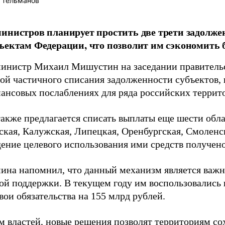
 Тельманов
инистров планирует простить две трети задолже
ъектам Федерации, что позволит им сэкономить б
инистр Михаил Мишустин на заседании правительс
ой частичного списания задолженности субъектов,
нансовых послаблениях для ряда российских террит
также предлагается списать выплаты еще шести обла
ская, Калужская, Липецкая, Оренбургская, Смоленск
ение целевого использования ими средств получено»
мина напомнил, что данный механизм является ва
ой поддержки. В текущем году им воспользовались 
вои обязательства на 155 млрд рублей.
м властей, новые решения позволят территориям со