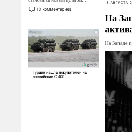
становятся новым культом,
8 АВГУСТА 2
постепенно вытесняя и
10 комментариев
отменяя традиционное
На За
требование к человеку – быть
актив
мужественным и твердым под
ударами судьбы, брать на себя
ответственность, помогать
На Западе 
слабым, идти вперед и
адаптироваться.