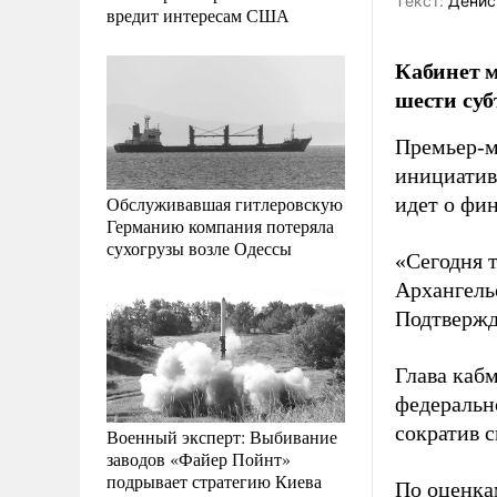
Tекст:
Денис
вредит интересам США
Кабинет м
шести суб
Премьер-м
инициатив
Обслуживавшая гитлеровскую
идет о фи
Германию компания потеряла
сухогрузы возле Одессы
«Сегодня 
Архангель
Подтвержд
Глава каб
федеральн
сократив с
Военный эксперт: Выбивание
заводов «Файер Пойнт»
подрывает стратегию Киева
По оценка