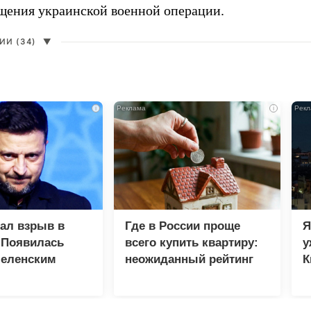
щения украинской военной операции.
И (34)
▼
i
i
зал взрыв в
Где в России проще
Я
 Появилась
всего купить квартиру:
у
Зеленским
неожиданный рейтинг
К
в