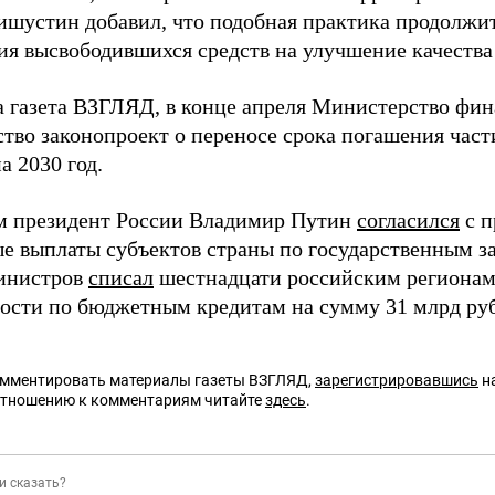
ишустин добавил, что подобная практика продолжи
ия высвободившихся средств на улучшение качества
а газета ВЗГЛЯД, в конце апреля Министерство фи
ство законопроект о переносе срока погашения час
а 2030 год.
м президент России Владимир Путин
согласился
с п
е выплаты субъектов страны по государственным з
инистров
списал
шестнадцати российским регионам
ости по бюджетным кредитам на сумму 31 млрд ру
омментировать материалы газеты ВЗГЛЯД,
зарегистрировавшись
на
отношению к комментариям читайте
здесь
.