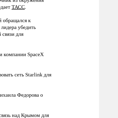
чник из окружения
едает
ТАСС
.
й обращался к
 лидера убедить
 связи для
ли компании SpaceX
овать сеть Starlink для
ихаила Федорова о
связь над Крымом для