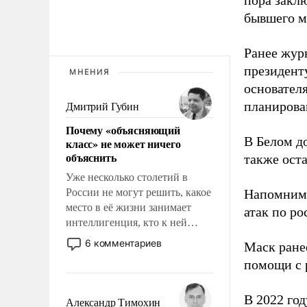
пора закл
бывшего м
Ранее жур
президент
МНЕНИЯ
основател
планирова
Дмитрий Губин
Почему «объясняющий
В Белом д
класс» не может ничего
объяснить
также оста
Уже несколько столетий в
России не могут решить, какое
Напомним
место в её жизни занимает
атак по ро
интеллигенция, кто к ней
принадлежит, а кого из неё
6 комментариев
Маск ран
исключили с правом
помощи с 
восстановления и без оного. И
чем она отличается от просто
образованных людей. Иногда
В 2022 го
Александр Тимохин