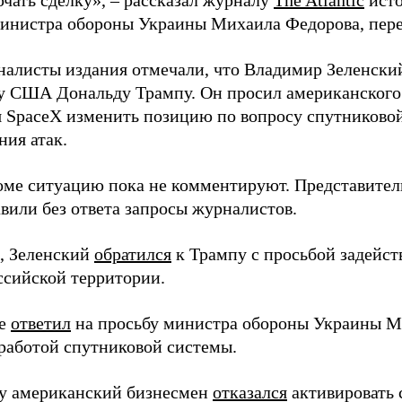
ючать сделку», – рассказал журналу
The Atlantic
исто
инистра обороны Украины Михаила Федорова, пер
налисты издания отмечали, что Владимир Зеленски
у США Дональду Трампу. Он просил американского
я SpaceX изменить позицию по вопросу спутниковой
ния атак.
оме ситуацию пока не комментируют. Представите
вили без ответа запросы журналистов.
, Зеленский
обратился
к Трампу с просьбой задейств
ссийской территории.
ее
ответил
на просьбу министра обороны Украины М
работой спутниковой системы.
ду американский бизнесмен
отказался
активировать 