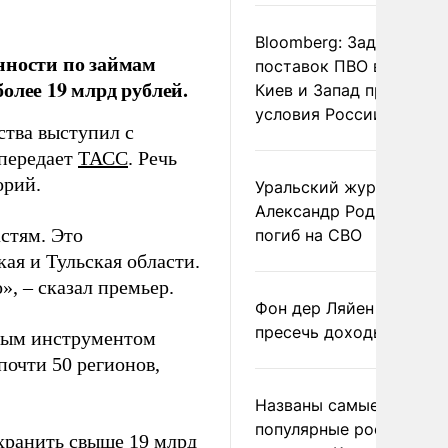
Bloomberg: Задержка
нности по займам
поставок ПВО вынудит
олее 19 млрд рублей.
Киев и Запад принять
условия России
тва выступил с
 передает
ТАСС
. Речь
орий.
Уральский журналист
Александр Родионов
стям. Это
погиб на СВО
ая и Тульская области.
, – сказал премьер.
Фон дер Ляйен призвал
пресечь доходы России
жным инструментом
почти 50 регионов,
Названы самые
популярные российски
хранить свыше 19 млрд