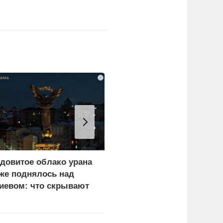
i
довитое облако урана
«Генерал-провал»: кака
же поднялось над
правда выяснилась про
иевом: что скрывают
Драпатого
ласти