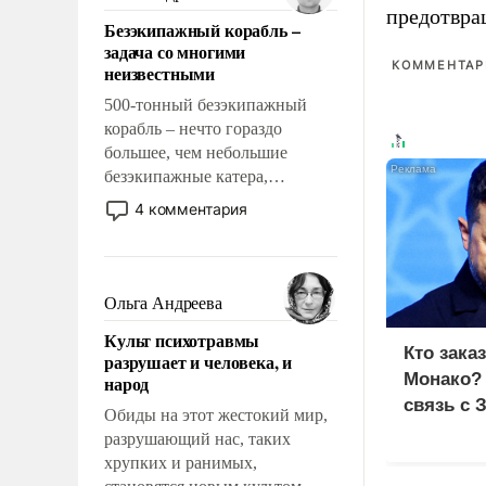
казалось, что эти вопросы
предотвра
Безэкипажный корабль –
решены раз и навсегда, но –
задача со многими
нет, не решены.
КОММЕНТАРИ
неизвестными
500-тонный безэкипажный
корабль – нечто гораздо
большее, чем небольшие
безэкипажные катера,
применение которых уже
4 комментария
стало обыденностью. Задача по
созданию такого корабля очень
сложна и амбициозна. Однако
и ее реализация радикально
Ольга Андреева
поднимет наши боевые
Культ психотравмы
возможности.
Кто зака
разрушает и человека, и
Монако?
народ
связь с 
Обиды на этот жестокий мир,
разрушающий нас, таких
хрупких и ранимых,