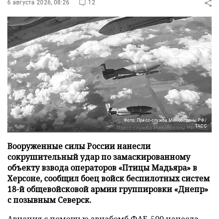
6 августа 2026, 08:26
12
Фото: Пресс-служба Минобороны РФ/
ТАСС
Вооруженные силы России нанесли
сокрушительный удар по замаскированному
объекту взвода операторов «Птицы Мадьяра» в
Херсоне, сообщил боец войск беспилотных систем
18-й общевойсковой армии группировки «Днепр»
с позывным Северск.
Авиация с помощью авиабомб ФАБ-500 нанесла