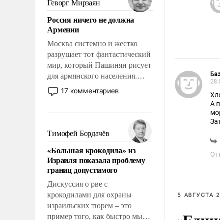
Геворг Мирзаян
означает многолетний период
Россия ничего не должна
уязвимости США, например,
Армении
перед Китаем.
Москва системно и жестко
разрушает тот фантастический
мир, который Пашинян рисует
Ба
для армянского населения.
28.
Мир, где политические
17 комментариев
прожекты будут безусловно
А потом фигак, и 
оплачиваться за счет
российских
За
налогоплательщиков и где
Тимофей Бордачёв
Еревану за свои поступки не
«Большая крокодила» из
нужно отвечать.
От
Израиля показала проблему
границ допустимого
Дискуссия о рве с
крокодилами для охраны
5 АВГУСТА 2
израильских тюрем – это
«Един
пример того, как быстро мы