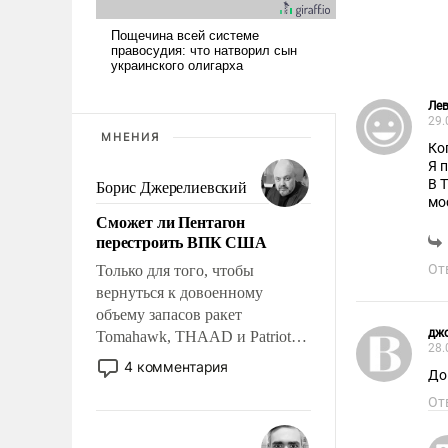
Ле
29.
МНЕНИЯ
Ко
Я 
В 
Борис Джерелиевский
мо
Сможет ли Пентагон
перестроить ВПК США
Оч
От
Только для того, чтобы
вернуться к довоенному
объему запасов ракет
дж
Tomahawk, THAAD и Patriot
28.
США потребуется более трех
4 комментария
До
лет. Даже небольшая война с
Ираном опустошила
От
американские арсеналы.
Сложившаяся ситуация