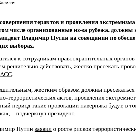
Басилая
совершения терактов и проявления экстремизма
 том числе организованные из-за рубежа, должны 
езидент Владимир Путин на совещании по обеспе
щих выборах.
атился к сотрудникам правоохранительных органов
ем решительно действовать, жестко пресекать прово
ТАСС
.
шительным, жестким образом должны пресекаться
но-террористических актов, проявления экстремистс
ный период такие провокации наверняка будут, в т
жа», – подчеркнул президент.
адимир Путин
заявил
о росте рисков террористически