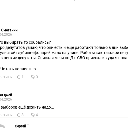
в Сметанин
04.2026
го выбирать то собрались?
про депутатов узнаю, что они есть и еще работают только в дни вы
Тульской глубинке фонарей мало на улице. Работы как таковой нету 
сковские депутаты. Списали меня по Д с СВО приехал и куда я попа
ень рад за депутатов
Читать полностью
ветить
1
0
он джей
04.2026
 выборов ещё дожить надо...
ветить
3
4
Cepгeй T