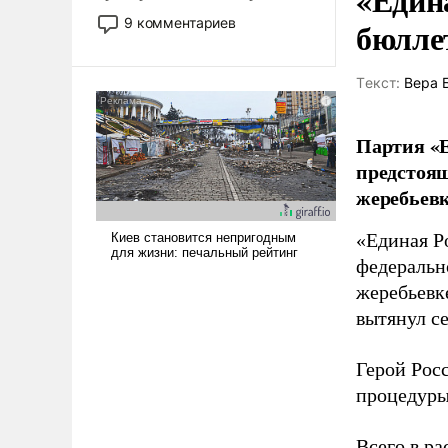
двигаемся по пути
9 комментариев
бюлле
революционных изменений.
То, что несколько лет назад
было образом для
Tекст:
Вера 
псевдонаучной фантастики,
стало всерьез обсуждаемой
Партия «Е
идеей.
предстоящ
жеребьевк
«Единая Р
федеральн
жеребьевк
вытянул с
Герой Рос
процедуры
Всего в р