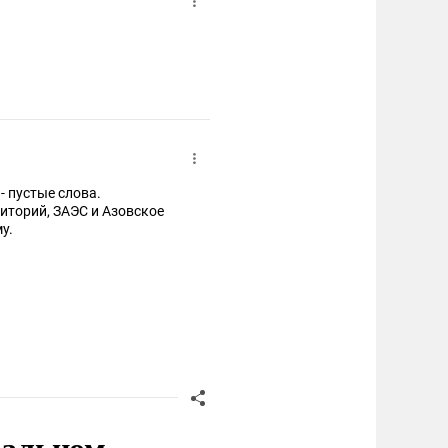
ения ВВП - пустые слова.
му.
ральном