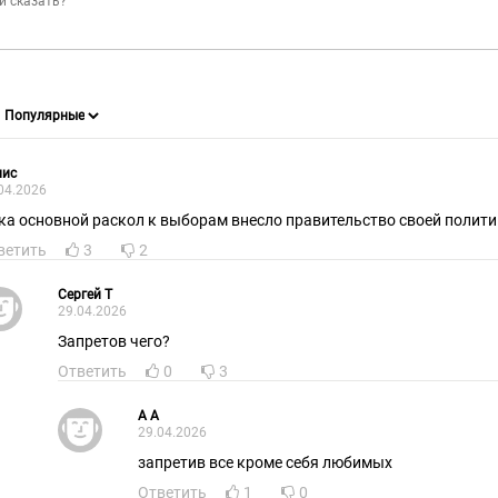
нис
04.2026
ка основной раскол к выборам внесло правительство своей полити
ветить
3
2
Cepгeй T
29.04.2026
Запретов чего?
Ответить
0
3
A A
29.04.2026
запретив все кроме себя любимых
Ответить
1
0