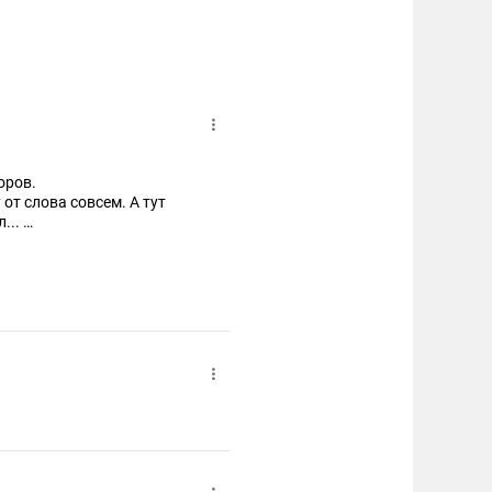
боров.
от слова совсем. А тут
л...