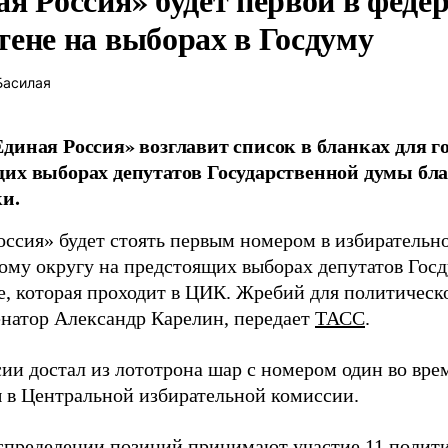
тене на выборах в Госдуму
Басилая
диная Россия» возглавит список в бланках для г
их выборах депутатов Государственной думы бла
и.
оссия» будет стоять первым номером в избирательн
ому округу на предстоящих выборах депутатов Гос
е, которая проходит в ЦИК. Жребий для политическ
енатор Александр Карелин, передает
ТАСС
.
сии достал из лототрона шар с номером один во вр
 в Центральной избирательной комиссии.
аспределении позиций принимают участие 11 полити