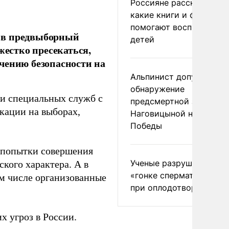
Россияне рассказали,
какие книги и фильмы
помогают воспитывать
 в предвыборный
детей
жестко пресекаться,
чению безопасности на
Альпинист допустил
обнаружение
 и специальных служб с
предсмертной записки
кации на выборах,
Наговицыной на пике
Победы
 попытки совершения
Ученые разрушили миф
кого характера. А в
«гонке сперматозоидов
ом числе организованные
при оплодотворении
х угроз в России.