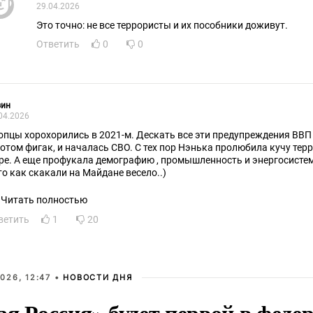
29.04.2026
Это точно: не все террористы и их пособники доживут.
Ответить
0
0
зин
04.2026
Хлопцы хорохорились в 2021-м. Дескать все эти предупрежд
началась СВО. С тех пор Нэнька пролюбила кучу территорий, ЗАЭС и Азовское
море. А еще профукала демографию , промышленность и энергосисте
то как скакали на Майдане весело..)
Читать полностью
ветить
1
20
026, 12:47 •
НОВОСТИ ДНЯ
ая Россия» будет первой в феде