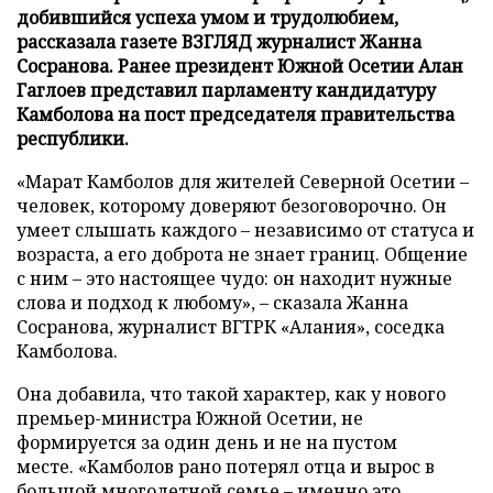
добившийся успеха умом и трудолюбием,
рассказала газете ВЗГЛЯД журналист Жанна
Сосранова. Ранее президент Южной Осетии Алан
Гаглоев представил парламенту кандидатуру
Камболова на пост председателя правительства
республики.
«Марат Камболов для жителей Северной Осетии –
человек, которому доверяют безоговорочно. Он
умеет слышать каждого – независимо от статуса и
возраста, а его доброта не знает границ. Общение
с ним – это настоящее чудо: он находит нужные
слова и подход к любому», – сказала Жанна
Сосранова, журналист ВГТРК «Алания», соседка
Камболова.
Она добавила, что такой характер, как у нового
премьер-министра Южной Осетии, не
формируется за один день и не на пустом
месте. «Камболов рано потерял отца и вырос в
большой многодетной семье – именно это