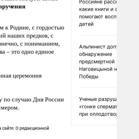
Россияне рассказали,
 вручения
какие книги и фильмы
помогают воспитывать
детей
 к Родине, с гордостью
ий наших предков, с
онечно, с пониманием,
Альпинист допустил
ва – это одно единое
обнаружение
предсмертной записки
Наговицыной на пике
нная церемония
Победы
Ученые разрушили миф
у по случаю Дня России
«гонке сперматозоидов
имером.
при оплодотворении
 сайте. О редакционной