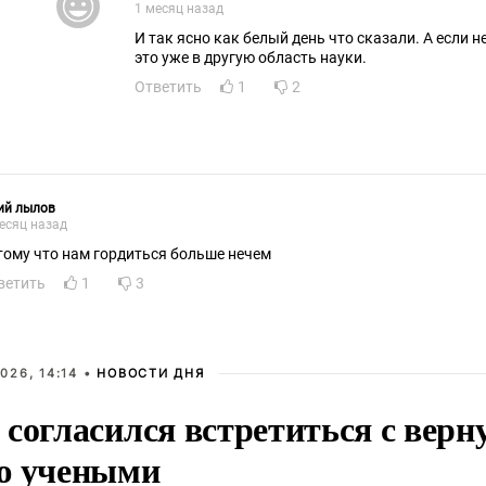
1 месяц назад
И так ясно как белый день что сказали. А если 
это уже в другую область науки.
Ответить
1
2
ий лылов
есяц назад
тому что нам гордиться больше нечем
ветить
1
3
026, 14:14 •
НОВОСТИ ДНЯ
 согласился встретиться с вер
ю учеными