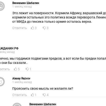
Вениамин Шабалин
1 месяц назад
Это лежит на поверхности. Кормили Африку, варшавский д
кормили остальных это политика вождя переворота Ленина
от МИДа до генсека только армия осталась верна.
Ответить
3
3
АЖДАНИН РФ
есяц назад
нечно, мы гордимся подвигами предков, а вот если бы предки попал
о они бы сказали..
ветить
5
1
Alexey Rezvov
1 месяц назад
Прояснить свою мысль не желаете ли?
Ответить
1
4
Вениамин Шабалин