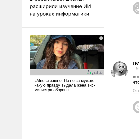
расширили изучение ИИ
на уроках информатики
ГР
1 м
ко
чт
От