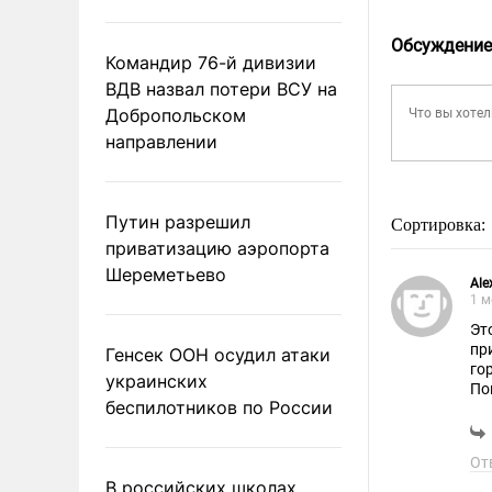
Обсуждение
Командир 76-й дивизии
ВДВ назвал потери ВСУ на
Добропольском
направлении
Путин разрешил
Сортировка:
приватизацию аэропорта
Шереметьево
Ale
1 м
Эт
при
Генсек ООН осудил атаки
го
украинских
По
беспилотников по России
От
В российских школах