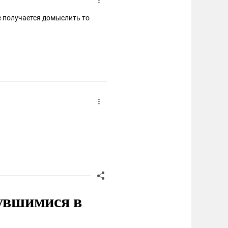
не получается домыслить то
нувшимися в