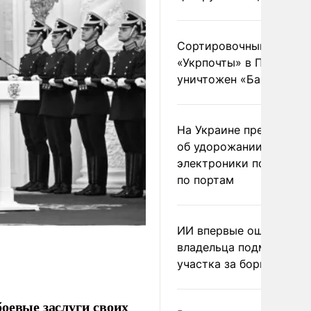
Сортировочный пункт
«Укрпочты» в Павлогра
уничтожен «Бандероль
На Украине предупреди
об удорожании китайс
электроники после уда
по портам
ИИ впервые оштрафова
владельца подмосковн
участка за борщевик
оевые заслуги своих