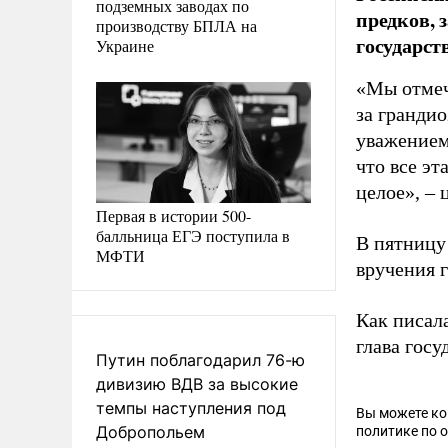
подземных заводах по
предков, 
производству БПЛА на
государст
Украине
«Мы отмеч
за гранди
уважением
что все эт
целое», –
Первая в истории 500-
балльница ЕГЭ поступила в
В пятницу
МФТИ
вручения г
Как писал
глава госу
Путин поблагодарил 76-ю
дивизию ВДВ за высокие
темпы наступления под
Вы можете к
Добропольем
политике по 