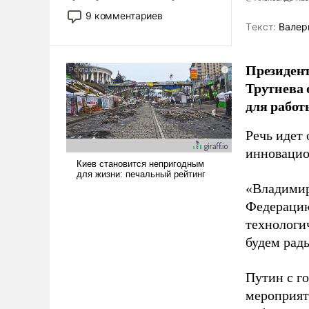
двигаемся по пути
9 комментариев
революционных изменений.
Tекст:
Валер
То, что несколько лет назад
было образом для
Президен
псевдонаучной фантастики,
Трутнева 
стало всерьез обсуждаемой
идеей.
для работ
Речь идет 
инновацио
«Владимир
Федерацию
технологи
будем рады
Путин с г
мероприят