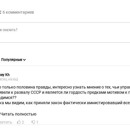
:
6
комментариев
xey Kh
есяц назад
о только половина правды, интересно узнать мнение о тех, чьи упр
вели к развалу СССР и является ли гордость предками мотивом к продолжени
рдимся??
ка мы видим, как приняли закон фактически амнистировавший все
Читать полностью
ветить
2
1