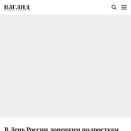
В День России донецким подросткам