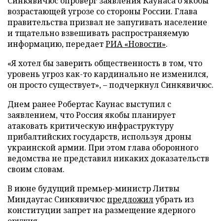
Синкявичюс опроверг заявления Каунаса о якобы
возрастающей угрозе со стороны России. Глава
правительства призвал не запугивать население
и тщательно взвешивать распространяемую
информацию, передает
РИА «Новости»
.
«Я хотел бы заверить общественность в том, что
уровень угроз как-то кардинально не изменился,
он просто существует», – подчеркнул Синкявичюс.
Днем ранее Робертас Каунас выступил с
заявлением, что Россия якобы планирует
атаковать критическую инфраструктуру
прибалтийских государств, используя дроны
украинской армии. При этом глава оборонного
ведомства не представил никаких доказательств
своим словам.
В июне будущий премьер-министр Литвы
Миндаугас Синкявичюс
предложил
убрать из
конституции запрет на размещение ядерного
оружия.