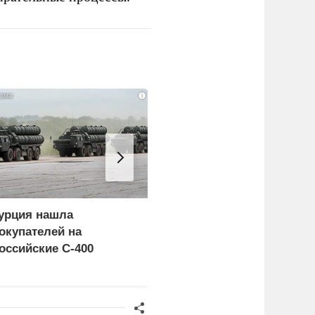
i
урция нашла
Пощечина всей системе
окупателей на
правосудия: что
оссийские C-400
натворил сын
украинского олигарха