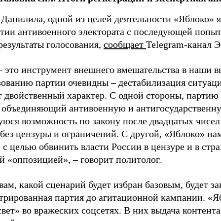
 Данилила, одной из целей деятельности «Яблоко» 
ртии антивоенного электората с последующей попыт
результаты голосования,
сообщает
Telegram-канал 
– это инструмент внешнего вмешательства в наши в
зованию партии очевидны – дестабилизация ситуаци
т двойственный характер. С одной стороны, партию
, объединяющий антивоенную и антигосударственну
юся возможность по закону после двадцатых чисел
 без цензуры и ограничений. С другой, «Яблоко» н
 с целью обвинить власти России в цензуре и в стра
й «оппозицией», – говорит политолог.
вам, какой сценарий будет избран базовым, будет за
стрированная партия до агитационной кампании. «Я
свет» во вражеских соцсетях. В них выдача контент