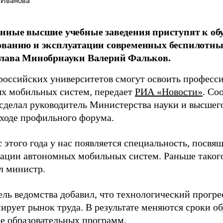
 Иванова
нные высшие учебные заведения приступят к об
ованию и эксплуатации современных беспилотны
глава Минобрнауки Валерий Фальков.
российских университетов смогут освоить професси
х мобильных систем, передает
РИА «Новости»
. Со
 сделал руководитель Министерства науки и высшег
 ходе профильного форума.
с этого года у нас появляется специальность, посв
тации автономных мобильных систем. Раньше такого
л министр.
ель ведомства добавил, что технологический прогре
ирует рынок труда. В результате меняются сроки о
е образовательных программ.