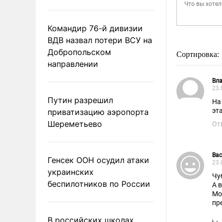
Командир 76-й дивизии
ВДВ назвал потери ВСУ на
Добропольском
Сортировка:
направлении
Вл
23.
Путин разрешил
На
эт
приватизацию аэропорта
Шереметьево
От
Вас
Генсек ООН осудил атаки
23.
украинских
беспилотников по России
А в
Мо
пр
В российских школах