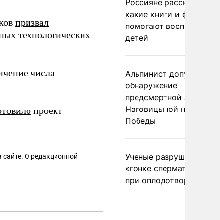
Россияне рассказали,
какие книги и фильмы
ьков
призвал
помогают воспитывать
ьных технологических
детей
ичение числа
Альпинист допустил
обнаружение
предсмертной записки
Наговицыной на пике
отовило
проект
Победы
Ученые разрушили миф
 сайте. О редакционной
«гонке сперматозоидов
при оплодотворении