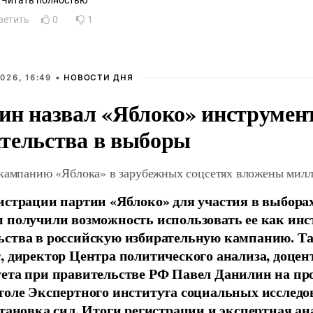
Читать полностью
ветить
0
1
026, 16:49 •
НОВОСТИ ДНЯ
ин назвал «Яблоко» инструмен
тельства в выборы
 кампанию «Яблока» в зарубежных соцсетях вложены мил
истрации партии «Яблоко» для участия в выбора
 получили возможность использовать ее как ин
ства в российскую избирательную кампанию. Та
, директор Центра политического анализа, доце
тета при правительстве РФ Павел Данилин на п
толе Экспертного института социальных исслед
становка сил. Итоги регистрации и экспертная ан