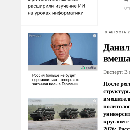
расширили изучение ИИ
От
на уроках информатики
6 АВГУСТА 2
Данил
вмеша
Эксперт: В
После рег
структуры
вмешатель
политолог
универси
круглом с
2026: Рас