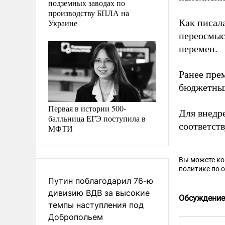
подземных заводах по
производству БПЛА на
Как писал
Украине
переосмыс
перемен.
Ранее пр
бюджетных
Первая в истории 500-
Для внедр
балльница ЕГЭ поступила в
соответст
МФТИ
Вы можете к
политике по 
Путин поблагодарил 76-ю
дивизию ВДВ за высокие
Обсуждение
темпы наступления под
Добропольем