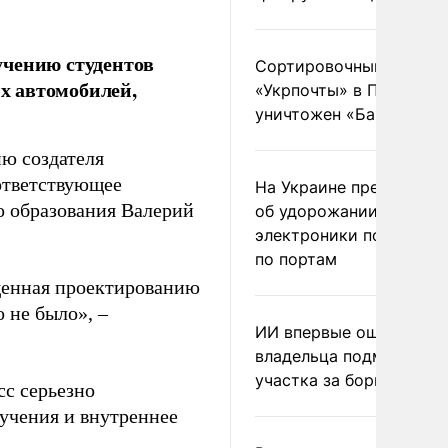
учению студентов
Сортировочный пункт
х автомобилей,
«Укрпочты» в Павлогра
уничтожен «Бандероль
ю создателя
ответствующее
На Украине предупреди
о образования Валерий
об удорожании китайс
электроники после уда
по портам
ященная проектированию
 не было», –
ИИ впервые оштрафова
владельца подмосковн
участка за борщевик
сс серьезно
бучения и внутреннее