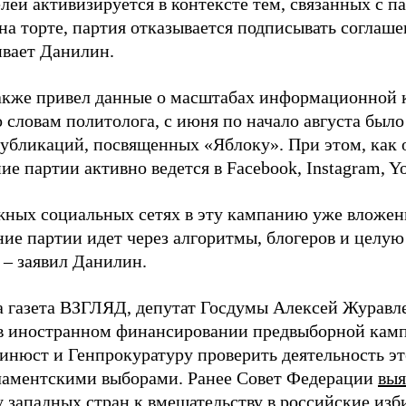
лей активизируется в контексте тем, связанных с па
на торте, партия отказывается подписывать соглаше
ивает Данилин.
акже привел данные о масштабах информационной 
о словам политолога, с июня по начало августа был
 публикаций, посвященных «Яблоку». При этом, как
е партии активно ведется в Facebook, Instagram, Y
жных социальных сетях в эту кампанию уже вложе
ие партии идет через алгоритмы, блогеров и целу
 – заявил Данилин.
а газета ВЗГЛЯД, депутат Госдумы Алексей Журавл
в иностранном финансировании предвыборной кам
нюст и Генпрокуратуру проверить деятельность э
ламентскими выборами. Ранее Совет Федерации
выя
у западных стран к вмешательству в российские изб