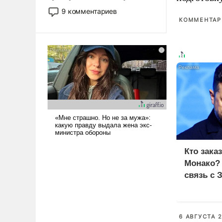
двигаемся по пути
9 комментариев
революционных изменений.
КОММЕНТАРИ
То, что несколько лет назад
было образом для
псевдонаучной фантастики,
стало всерьез обсуждаемой
идеей.
Кто зака
Монако?
связь с 
6 АВГУСТА 2