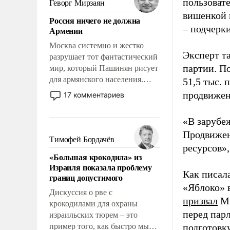
пользовате
Геворг Мирзаян
означает многолетний период
вишенкой 
Россия ничего не должна
уязвимости США, например,
– подчерк
Армении
перед Китаем.
Москва системно и жестко
Эксперт т
разрушает тот фантастический
партии. П
мир, который Пашинян рисует
для армянского населения.
51,5 тыс.
Мир, где политические
продвижени
17 комментариев
прожекты будут безусловно
оплачиваться за счет
«В зарубе
российских
Продвижен
налогоплательщиков и где
Тимофей Бордачёв
ресурсов»,
Еревану за свои поступки не
«Большая крокодила» из
нужно отвечать.
Израиля показала проблему
Как писал
границ допустимого
«Яблоко» 
Дискуссия о рве с
призвал
Ми
крокодилами для охраны
перед пар
израильских тюрем – это
пример того, как быстро мы
подготовк