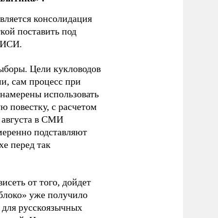
является консолидация
кой поставить под
ЭИСИ.
ыборы. Цели кукловодов
и, сам процесс при
 намерены использовать
ю повестку, с расчетом
 августа в СМИ
амеренно подставляют
хе перед так
висеть от того, дойдет
блоко» уже получило
а для русскоязычных