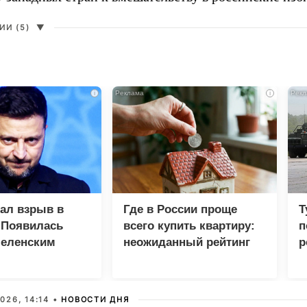
И (5)
▼
i
i
зал взрыв в
Где в России проще
Т
 Появилась
всего купить квартиру:
п
Зеленским
неожиданный рейтинг
р
026, 14:14 •
НОВОСТИ ДНЯ