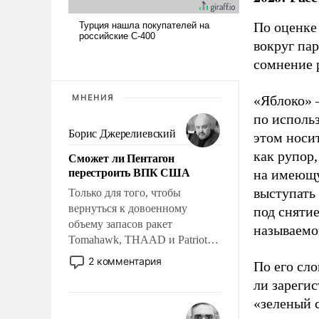
По оценке
вокруг па
сомнение 
МНЕНИЯ
«Яблоко» 
по исполь
Борис Джерелиевский
этом носи
как рупор
Сможет ли Пентагон
перестроить ВПК США
на имеющу
выступать
Только для того, чтобы
вернуться к довоенному
под снятие
объему запасов ракет
называемо
Tomahawk, THAAD и Patriot
США потребуется более трех
2 комментария
По его сло
лет. Даже небольшая война с
ли зареги
Ираном опустошила
«зеленый 
американские арсеналы.
Сложившаяся ситуация