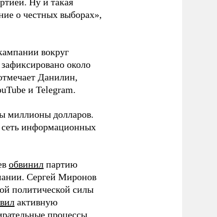
ртией. Ну и такая
ние о честных выборах»,
кампании вокруг
о зафиксировано около
 отмечает Данилин,
ouTube и Telegram.
ны миллионы долларов.
ю сеть информационных
ев
обвинил
партию
пании. Сергей Миронов
той политической силы
вил
активную
ирательные процессы.