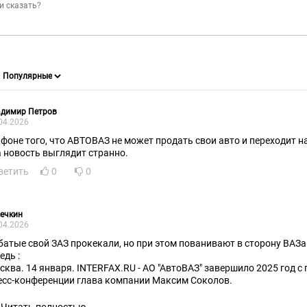
адимир Петров
04.2026
 фоне того, что АВТОВАЗ не может продать свои авто и переходит на
а новость выглядит странно.
ветить
0
0
ечкин
04.2026
Чубатые свой ЗАЗ прокекали, но при этом пованивают в сторону ВАЗ
едь :
сква. 14 января. INTERFAX.RU - АО "АвтоВАЗ" завершило 2025 год с
есс-конференции глава компании Максим Соколов.