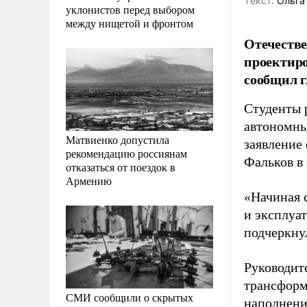
Tекст:
Ольга
уклонистов перед выбором
между нищетой и фронтом
Отечестве
проектир
сообщил 
Студенты 
автономны
Матвиенко допустила
заявление
рекомендацию россиянам
Фальков в
отказаться от поездок в
Армению
«Начиная 
и эксплуа
подчеркну
Руководит
трансформ
СМИ сообщили о скрытых
наполнени