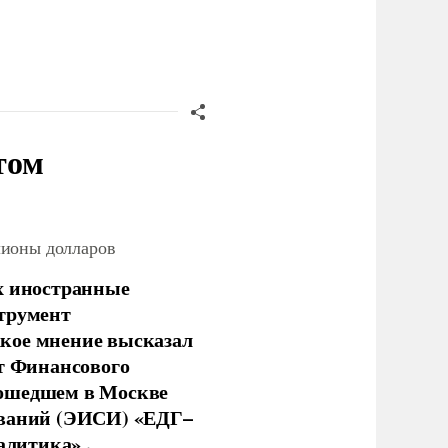
том
лионы долларов
х иностранные
струмент
кое мнение высказал
нт Финансового
рошедшем в Москве
ований (ЭИСИ) «ЕДГ–
алитика» .