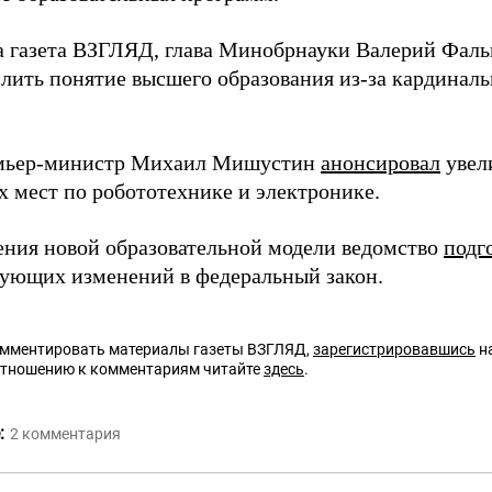
а газета ВЗГЛЯД, глава Минобрнауки Валерий Фал
лить понятие высшего образования из-за кардинал
емьер-министр Михаил Мишустин
анонсировал
увел
 мест по робототехнике и электронике.
ения новой образовательной модели ведомство
подг
вующих изменений в федеральный закон.
омментировать материалы газеты ВЗГЛЯД,
зарегистрировавшись
на
отношению к комментариям читайте
здесь
.
:
2
комментария