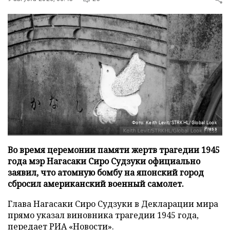
Фото: Keith Levit/STRKHL/Global Look
Press
Во время церемонии памяти жертв трагедии 1945
года мэр Нагасаки Сиро Судзуки официально
заявил, что атомную бомбу на японский город
сбросил американский военный самолет.
Глава Нагасаки Сиро Судзуки в Декларации мира
прямо указал виновника трагедии 1945 года,
передает
РИА «Новости»
.