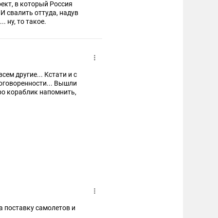
ект, в который Россия
 И свалить оттуда, надув
. ну, то такое.
сем другие... Кстати и с
оговоренности... Вышли
про кораблик напомнить,
а поставку самолетов и