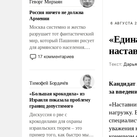
Геворг Мирзаян
означает многолетний период
Россия ничего не должна
уязвимости США, например,
Армении
перед Китаем.
6 АВГУСТА 2
Москва системно и жестко
разрушает тот фантастический
«Един
мир, который Пашинян рисует
наста
для армянского населения.
Мир, где политические
17 комментариев
прожекты будут безусловно
Tекст:
Дарья
оплачиваться за счет
российских
налогоплательщиков и где
Кандидат 
Тимофей Бордачёв
Еревану за свои поступки не
за введен
«Большая крокодила» из
нужно отвечать.
Израиля показала проблему
«Наставни
границ допустимого
нагрузку. 
Дискуссия о рве с
специалис
крокодилами для охраны
уважения к
израильских тюрем – это
пример того, как быстро мы
конечном с