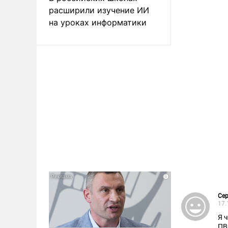
расширили изучение ИИ
на уроках информатики
Сер
17.
Я 
ПВ