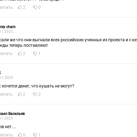
ветить
2
0
rey cham
11.2025
сали же что они выгнали всех российских ученных из проекта и с ке
енды теперь поставляют
ветить
2
1
С
11.2025
к хочется денег, что кушать не могут?
ветить
2
2
хаил Васильев
11.2025
в нет....
ветить
0
1