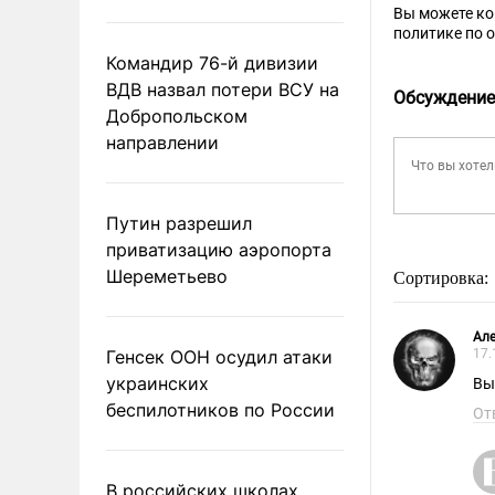
Вы можете к
политике по 
Командир 76-й дивизии
ВДВ назвал потери ВСУ на
Обсуждение
Добропольском
направлении
Путин разрешил
приватизацию аэропорта
Шереметьево
Сортировка:
Але
Генсек ООН осудил атаки
17.
украинских
Вы
беспилотников по России
От
В российских школах