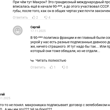
При чём тут Макрон? Это грандиозный международный про
вписалась ещё в начале 90-***, а до этого участвовал СССР.
губы, после того, как он в общих чертах уже почти закончен..
Ответить
2
4
Сергей
17.11.2025
В 90-*** политика франции и ее главный были сов
укрой у нас есть разные подписанные давнооо д
же, ничего страшного. И тут надо бы так... Или 
который они тоже обещали, но не отдали...
Читать полностью
Ответить
1
0
гей
11.2025
что-то не понял. макронишка подписывает договор с зелебобиком н
О.. А мы им это??? Чё за бред???