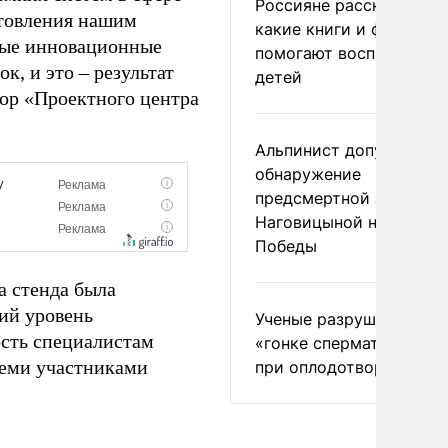
Россияне рассказали,
отовления нашим
какие книги и фильмы
вые инновационные
помогают воспитывать
к, и это – результат
детей
тор «Проектного центра
Альпинист допустил
обнаружение
предсмертной записки
Наговицыной на пике
Победы
а стенда была
ий уровень
Ученые разрушили миф
сть специалистам
«гонке сперматозоидов
семи участниками
при оплодотворении