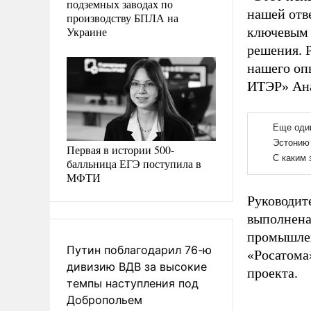
подземных заводах по
нашей отв
производству БПЛА на
Украине
ключевым 
решения. Р
нашего оп
ИТЭР» Ана
Первая в истории 500-
балльница ЕГЭ поступила в
МФТИ
Руководит
выполнена
промышлен
Путин поблагодарил 76-ю
«Росатома
дивизию ВДВ за высокие
проекта.
темпы наступления под
Добропольем