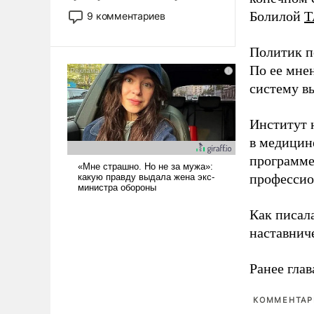
двигаемся по пути
Болилой
Т
9 комментариев
революционных изменений.
То, что несколько лет назад
Политик п
было образом для
По ее мне
псевдонаучной фантастики,
систему в
стало всерьез обсуждаемой
идеей.
Институт 
в медицине
программе
профессио
Как писал
наставнич
Ранее глав
КОММЕНТАРИ