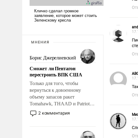
От
and
17.
Пи
МНЕНИЯ
ст
От
Борис Джерелиевский
Сможет ли Пентагон
перестроить ВПК США
АВ
17.
Только для того, чтобы
Та
вернуться к довоенному
От
объему запасов ракет
Tomahawk, THAAD и Patriot
США потребуется более трех
2 комментария
Ми
лет. Даже небольшая война с
17.
Ираном опустошила
Сло
американские арсеналы.
От
Сложившаяся ситуация