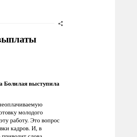
 выплаты
ла Болилая выступила
 неоплачиваемую
готовку молодого
ту работу. Это вопрос
ки кадров. И, в
– приводит слова