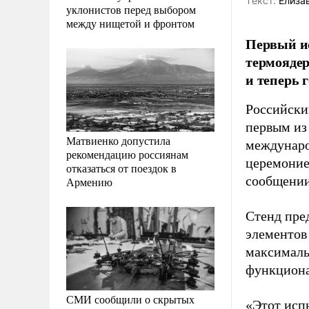
Tекст:
Елиза
уклонистов перед выбором
между нищетой и фронтом
Первый ис
термоядер
и теперь 
Российски
первым из 
Матвиенко допустила
междунаро
рекомендацию россиянам
церемонией
отказаться от поездок в
сообщении
Армению
Стенд пре
элементов 
максималь
функциона
СМИ сообщили о скрытых
«Этот исп