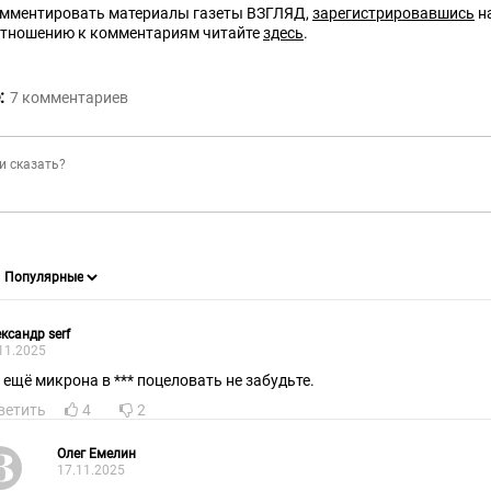
омментировать материалы газеты ВЗГЛЯД,
зарегистрировавшись
на
отношению к комментариям читайте
здесь
.
:
7
комментариев
ксандр serf
11.2025
 ещё микрона в *** поцеловать не забудьте.
ветить
4
2
Олег Емелин
17.11.2025