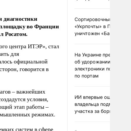
я диагностики
Сортировочный пункт
 площадку во Франции
«Укрпочты» в Павлогра
л Росатом.
уничтожен «Бандероль
ого центра ИТЭР», стал
вить для
На Украине предупреди
алось официальной
об удорожании китайс
сторон, говорится в
электроники после уда
по портам
лагов – важнейших
ИИ впервые оштрафова
создадутся условия,
владельца подмосковн
ющий этап работы –
участка за борщевик
ромышленных режимах.
емких систем в сфере