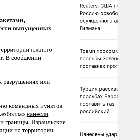
Reuters: США попросил
Россию освободить
акетами,
осужденного американ
шести выпущенных
Гилмана
 территории южного
Трамп прокомментиров
hr. В сообщении
просьбы Зеленского о
поставках противораке
х разрушениях или
Турция рассказала о
просьбах Европы
поставить газ, но не
ню командных пунктов
российский
Хезболла»
нанесли
и границы. Израильские
ации на территории
Нанесены удары по