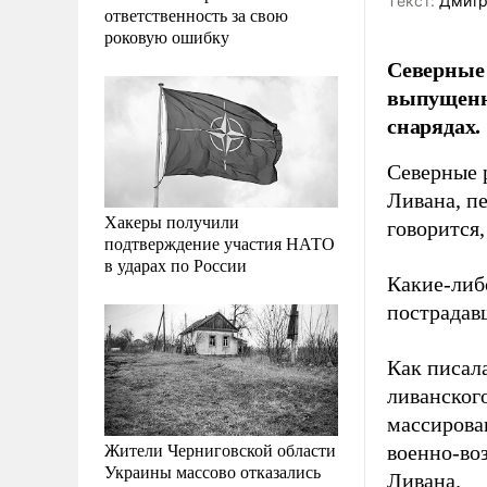
Tекст:
Дмитр
ответственность за свою
роковую ошибку
Северные 
выпущенн
снарядах.
Северные 
Ливана, п
Хакеры получили
говорится
подтверждение участия НАТО
в ударах по России
Какие-либ
пострадав
Как писал
ливанског
массирова
Жители Черниговской области
военно-в
Украины массово отказались
Ливана.