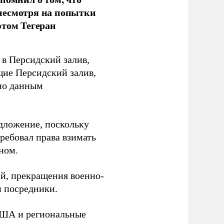
несмотря на попытки
этом Тегеран
в Персидский залив,
ющие Персидский залив,
сно данным
дложение, поскольку
ребовал права взимать
ном.
ий, прекращения военно-
 посредники.
США и региональные