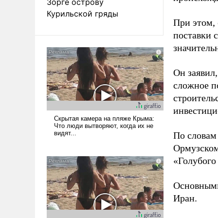
Зорге острову
Курильской гряды
При этом,
поставки 
значительн
Он заявил,
сложное п
строительс
инвестици
По словам
Ормузском
«Голубого 
Основными
Иран.