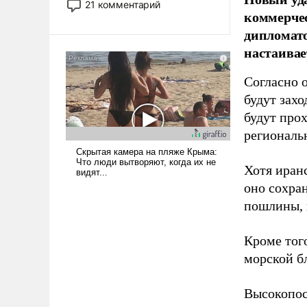
21 комментарий
коммерчес
прожекты будут безусловно
оплачиваться за счет
дипломато
российских
настаивае
налогоплательщиков и где
Еревану за свои поступки не
Согласно 
нужно отвечать.
будут захо
будут про
региональн
Хотя иран
оно сохра
пошлины, 
Кроме тог
морской б
Высокопос