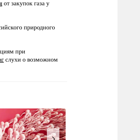
я
от закупок газа у
ссийского природного
ациям при
рг
слухи о возможном