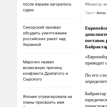
Министр эне
после взрыва загорелось
судно
Tекст:
Антон 
Европейск
Сикорский призвал
обсудить уничтожение
дополните
российских ракет над
поставок 
Украиной
Байрактар
«Европейцы
Марочко назвал
приводит 
возможную причину
конфликта Драпатого и
По его сло
Сырского
определит
Байрактар
Япония отреагировала на
юридическ
планы присвоить имя
происхожд