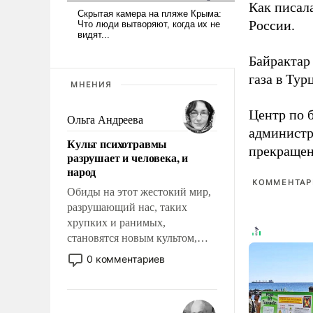
Как писал
России.
Байрактар 
газа в Тур
МНЕНИЯ
Центр по 
Ольга Андреева
администр
Культ психотравмы
прекращен
разрушает и человека, и
народ
КОММЕНТАРИ
Обиды на этот жестокий мир,
разрушающий нас, таких
хрупких и ранимых,
становятся новым культом,
постепенно вытесняя и
0 комментариев
отменяя традиционное
требование к человеку – быть
мужественным и твердым под