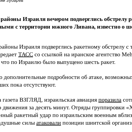
ий Зубарев
районы Израиля вечером подверглись обстрелу р
ыми с территории южного Ливана, известно о 
районы Израиля подверглись ракетному обстрелу с
ередает
ТАСС
со ссылкой на иранское агентство Me
, что по Израилю было выпущено шесть ракет.
о дополнительные подробности об атаке, возможны
ших пока отсутствуют.
а газета ВЗГЛЯД, израильская авиация
поразила
сот
о движения за десять минут. Отряды группировки «
нный ракетный удар по израильским военным вблиз
оздушные силы
атаковали
позиции шиитской организ