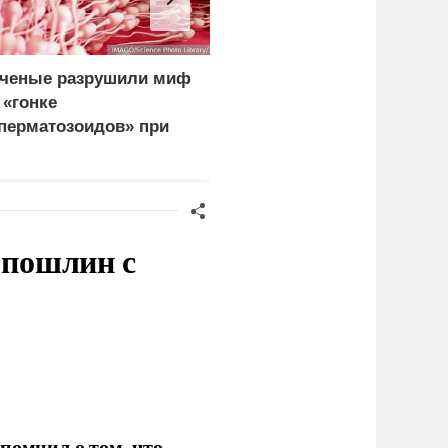
ченые разрушили миф
Сикорский:
 «гонке
Посягательство на
перматозоидов» при
посольство России
плодотворении
грозит разрывом
дипотношений
 пошлин с
помнил о том, что