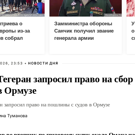
триева о
Замминистра обороны
У
вропы из-за
Санчик получил звание
о
в собрал
генерала армии
с
 просмотров в
о
026, 23:53 •
НОВОСТИ ДНЯ
Тегеран запросил право на сбор
в Ормузе
н запросил право на пошлины с судов в Ормузе
ина Туманова
р во вторник по грузовому судну около Омана на