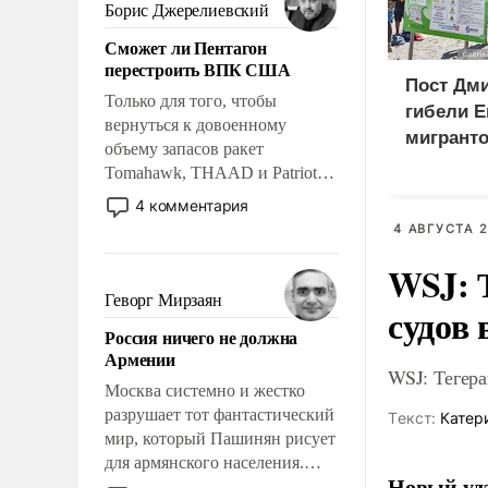
ударами судьбы, брать на себя
Борис Джерелиевский
ответственность, помогать
Сможет ли Пентагон
слабым, идти вперед и
перестроить ВПК США
адаптироваться.
Пост Дми
Только для того, чтобы
гибели Е
вернуться к довоенному
мигранто
объему запасов ракет
миллион
Tomahawk, THAAD и Patriot
X
США потребуется более трех
4 комментария
лет. Даже небольшая война с
4 АВГУСТА 2
Ираном опустошила
WSJ: 
американские арсеналы.
Сложившаяся ситуация
Геворг Мирзаян
судов 
означает многолетний период
Россия ничего не должна
уязвимости США, например,
Армении
перед Китаем.
WSJ: Тегера
Москва системно и жестко
разрушает тот фантастический
Tекст:
Катер
мир, который Пашинян рисует
для армянского населения.
Новый уда
Мир, где политические