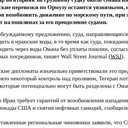
кие перевозки по Ормузу остаются уязвимыми, 
в возобновить движение по морскому пути, при 
т на пошлинах за его преодоление судами.
обсуждаемому предложению, суда, направляющиеся 
дить в иранские воды, в то время как суда, покида
ходить через воды Омана без уплаты пошлин, согла
ых посредников, пишет Wall Street Jourmal (
WSJ
).
ские дипломаты изначально приветствовали это пре
няло некоторый контроль над проливом, Тегеран пот
которые потенциально могут быть разделены с Ома
о Иран требует гарантий от возобновления нападен
локады США и снятия нефтяных санкций, сообщили
тавленные региональные чиновники заявили, что 