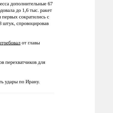
ресса дополнительные 67
овала до 1,6 тыс. ракет
ы первых сократились с
78 штук, спровоцировав
отребовал
от главы
в перехватчиков для
ь удары по Ирану.