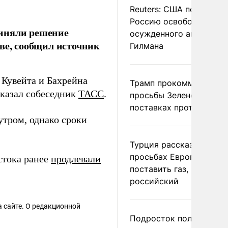
Reuters: США попросил
Россию освободить
риняли решение
осужденного американ
ве, сообщил источник
Гилмана
 Кувейта и Бахрейна
Трамп прокомментиров
 сказал собеседник
ТАСС
.
просьбы Зеленского о
поставках противораке
утром, однако сроки
Турция рассказала о
просьбах Европы
стока ранее
продлевали
поставить газ, но не
российский
 сайте. О редакционной
Подросток получил