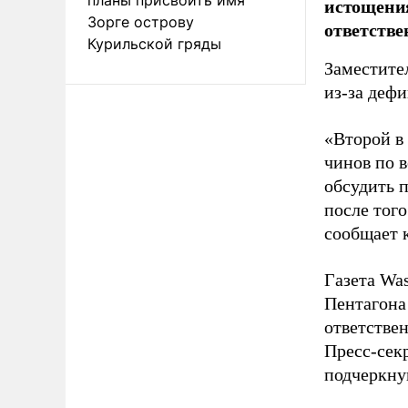
истощения
Зорге острову
ответстве
Курильской гряды
Заместите
из-за деф
«Второй в
чинов по 
обсудить 
после того
сообщает 
Газета Was
Пентагона
ответстве
Пресс-сек
подчеркнув