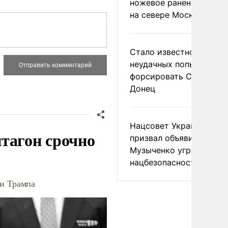
ножевое ранение в дра
на севере Москвы
Стало известно о
неудачных попытках ВС
форсировать Северски
Донец
Нацсовет Украины по Т
тагон срочно
призвал объявить
Музыченко угрозой
нацбезопасности
ки Трампа