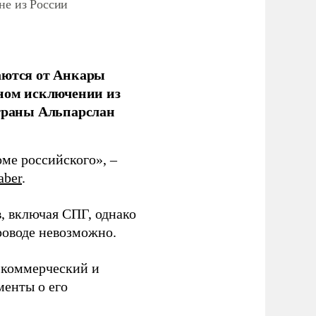
не из России
аются от Анкары
лном исключении из
страны Альпарслан
оме российского», –
aber
.
в, включая СПГ, однако
роводе невозможно.
 коммерческий и
менты о его