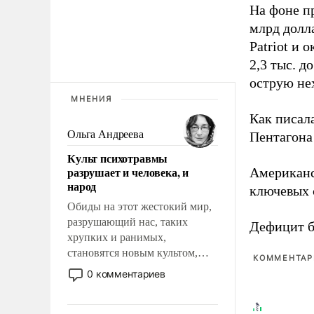
На фоне п
млрд долла
Patriot и 
2,3 тыс. д
острую не
МНЕНИЯ
Как писал
Ольга Андреева
Пентагона 
Культ психотравмы
разрушает и человека, и
Американ
народ
ключевых 
Обиды на этот жестокий мир,
разрушающий нас, таких
Дефицит 
хрупких и ранимых,
становятся новым культом,
КОММЕНТАРИ
постепенно вытесняя и
0 комментариев
отменяя традиционное
требование к человеку – быть