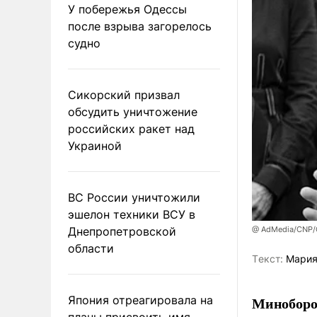
У побережья Одессы
после взрыва загорелось
судно
Сикорский призвал
обсудить уничтожение
российских ракет над
Украиной
ВС России уничтожили
эшелон техники ВСУ в
Днепропетровской
@ AdMedia/CNP/G
области
Tекст:
Мария
Япония отреагировала на
Миноборо
планы присвоить имя