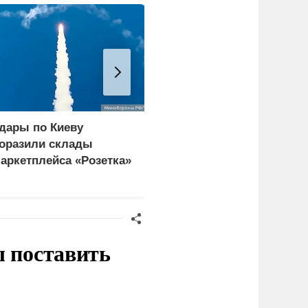
дары по Киеву
МВД Казахстана
оразили склады
предложило ввести
аркетплейса «Розетка»
платный въезд для
 сети «Эпицентр»
иностранцев
ы поставить