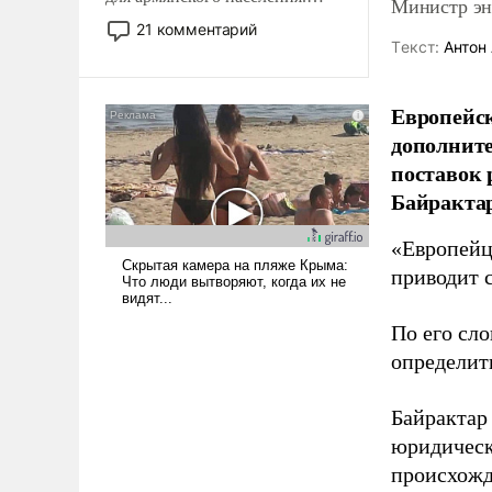
Министр эне
Мир, где политические
21 комментарий
прожекты будут безусловно
Tекст:
Антон 
оплачиваться за счет
российских
Европейск
налогоплательщиков и где
дополните
Еревану за свои поступки не
нужно отвечать.
поставок 
Байрактар
«Европейцы
приводит 
По его сло
определит
Байрактар
юридическ
происхожд