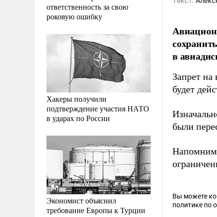
Tекст:
Алекс
ответственность за свою
роковую ошибку
Авиацион
сохранить
в авиадис
Запрет на 
будет дейс
Хакеры получили
подтверждение участия НАТО
Изначальн
в ударах по России
были пере
Напомним,
ограничен
Вы можете к
Экономист объяснил
политике по 
требование Европы к Турции