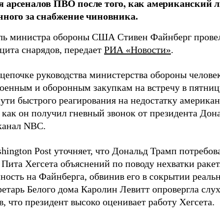
 арсеналов ПВО после того, как американский л
нного за снабжение чиновника.
ль министра обороны США Стивен Файнберг провел
ицита снарядов, передает
РИА «Новости»
.
 цепочке руководства министерства обороны челове
военным и оборонным закупкам на встречу в пятниц
пути быстрого реагирования на недостатку американ
 как он получил гневный звонок от президента Дон
канал NBC.
hington Post уточняет, что Дональд Трамп потребов
 Пита Хегсета объяснений по поводу нехватки раке
нность на Файнберга, обвинив его в сокрытии реаль
ретарь Белого дома Каролин Левитт опровергла слух
, что президент высоко оценивает работу Хегсета.