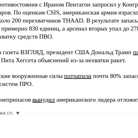
ротивостояния с Ираном Пентагон запросил у Конг
ров. По оценкам CSIS, американская армия израсход
около 200 перехватчиков THAAD. В результате запас
о примерно 830 единиц, а арсенал вторых упал до 2
хватку средств ПВО.
а газета ВЗГЛЯД, президент США Дональд Трамп
п
Пита Хегсета объяснений из-за нехватки ракет.
ские вооруженные силы
потратили
почти 80% запасо
систем ПРО.
боеприпасов
вынудил
американского лидера отложит
И (7)
▼