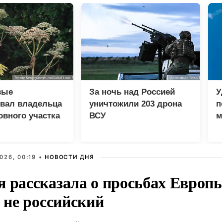
вые
За ночь над Россией
У
вал владельца
уничтожили 203 дрона
п
вного участка
ВСУ
м
евик
и
026, 00:19 •
НОВОСТИ ДНЯ
я рассказала о просьбах Европ
о не российский