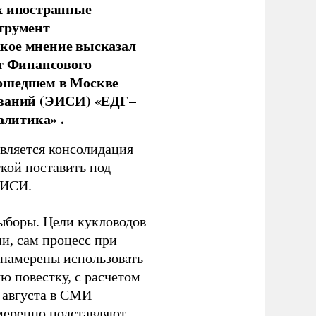
х иностранные
струмент
кое мнение высказал
нт Финансового
рошедшем в Москве
ований (ЭИСИ) «ЕДГ–
алитика» .
является консолидация
кой поставить под
ЭИСИ.
ыборы. Цели кукловодов
и, сам процесс при
 намерены использовать
ю повестку, с расчетом
 августа в СМИ
амеренно подставляют