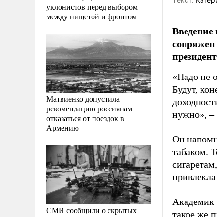
Tекст:
Катер
уклонистов перед выбором
между нищетой и фронтом
Введение 
сопряжен 
президент
«Надо не о
Будут, кон
Матвиенко допустила
доходности
рекомендацию россиянам
нужно», –
отказаться от поездок в
Армению
Он напомн
табаком. Т
сигаретам
привлекла
Академик 
СМИ сообщили о скрытых
такое же п