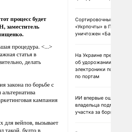
тот процесс будет
Сортировочный пункт
Н, заместитель
«Укрпочты» в Павлогра
нищенко.
уничтожен «Бандероль
шая процедура. <...>
ажная статья в
На Украине предупреди
вительно, делать
об удорожании китайс
электроники после уда
по портам
я закона по борьбе с
я альтернатива
ИИ впервые оштрафова
аркетинговая кампания
владельца подмосковн
участка за борщевик
х для вейпов, вызывает
л такой, будто в