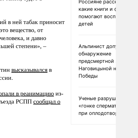
Россияне рассказали,
какие книги и фильмы
помогают воспитывать
щий в ней табак приносит
детей
это вещество, от
человека, и давно
ньшей степени», –
Альпинист допустил
обнаружение
предсмертной записки
Наговицыной на пике
утин
высказывался
в
Победы
ссии.
опали в реанимацию
из-
Ученые разрушили миф
 съезда РСПП
сообщал о
«гонке сперматозоидов
при оплодотворении