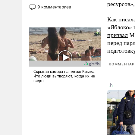
ресурсов»,
двигаемся по пути
9 комментариев
революционных изменений.
То, что несколько лет назад
Как писал
было образом для
«Яблоко» 
псевдонаучной фантастики,
призвал
Ми
стало всерьез обсуждаемой
перед пар
идеей.
подготовк
КОММЕНТАРИ