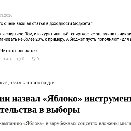
.
03.2026
Это очень важная статья в доходности бюджета."
к и спиртное. Тем, кто курит или пьёт спиртное, не оплачивать ник
лачивать не более 20%, к примеру. А бюджет пусть пополняют - для 
кто силой не заставляет.
Читать полностью
ветить
0
0
026, 16:49 •
НОВОСТИ ДНЯ
ин назвал «Яблоко» инструмен
тельства в выборы
 кампанию «Яблока» в зарубежных соцсетях вложены мил