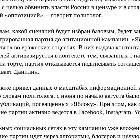
 с целью обвинить власти России в цензуре и в стра
й «оппозицией», – говорит политолог.
вам, какой сценарий будет избран базовым, будет за
стрированная партия до агитационной кампании. «Я
свет» во вражеских соцсетях. В них выдача контент
лей активизируется в контексте тем, связанных с па
на торте, партия отказывается подписывать соглаше
ивает Данилин.
акже привел данные о масштабах информационной 
о словам политолога, с июня по начало августа был
 публикаций, посвященных «Яблоку». При этом, как
е партии активно ведется в Facebook, Instagram, Y
жных социальных сетях в эту кампанию уже вложе
ие партии идет через алгоритмы, блогеров и целу