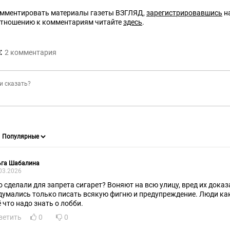
омментировать материалы газеты ВЗГЛЯД,
зарегистрировавшись
на
отношению к комментариям читайте
здесь
.
:
2
комментария
ьга Шабалина
03.2026
о сделали для запрета сигарет? Воняют на всю улицу, вред их доказ
думались только писать всякую фигню и предупреждение. Люди как 
ё что надо знать о лобби.
ветить
0
0