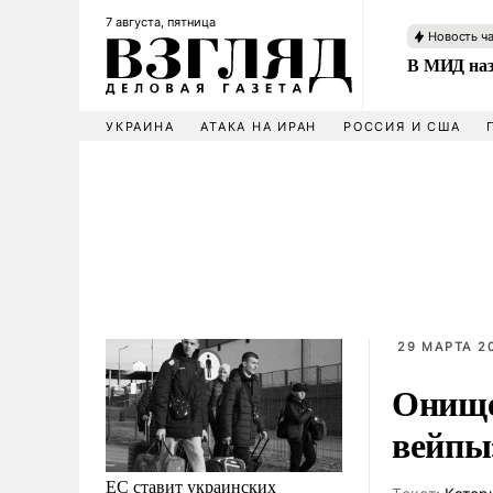
7 августа, пятница
Новость ч
В МИД наз
УКРАИНА
АТАКА НА ИРАН
РОССИЯ И США
29 МАРТА 2
Онище
вейпы
ЕС ставит украинских