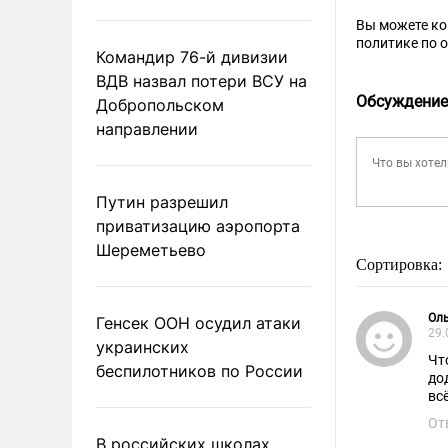
Вы можете к
политике по 
Командир 76-й дивизии
ВДВ назвал потери ВСУ на
Обсуждение
Добропольском
направлении
Путин разрешил
приватизацию аэропорта
Шереметьево
Сортировка:
Ол
Генсек ООН осудил атаки
29.
украинских
Чт
беспилотников по России
до
вс
От
В российских школах