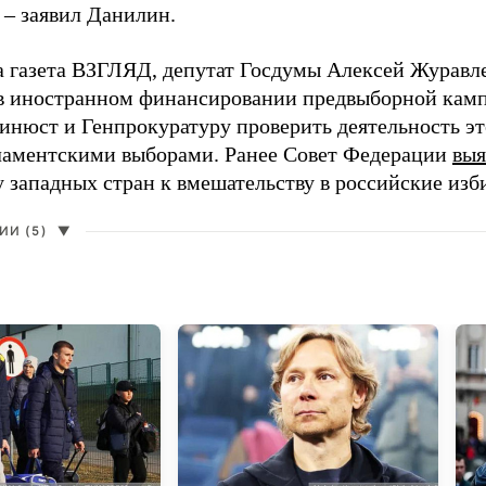
 – заявил Данилин.
а газета ВЗГЛЯД, депутат Госдумы Алексей Журавл
в иностранном финансировании предвыборной кам
нюст и Генпрокуратуру проверить деятельность э
ламентскими выборами. Ранее Совет Федерации
выя
у западных стран к вмешательству в российские изб
И (5)
▼