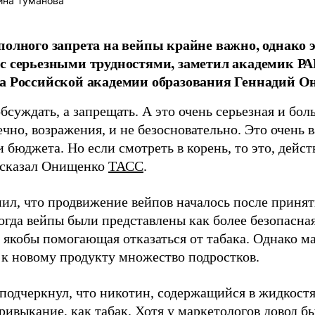
ина Туманова
полного запрета на вейпы крайне важно, однако э
с серьезными трудностями, заметил академик РА
а Российской академии образования Геннадий О
бсуждать, а запрещать. А это очень серьезная и боль
ечно, возражения, и не безосновательно. Это очень в
 бюджета. Но если смотреть в корень, то это, дейст
 сказал Онищенко
ТАСС
.
ил, что продвижение вейпов началось после приняти
огда вейпы были представлены как более безопасна
, якобы помогающая отказаться от табака. Однако м
 к новому продукту множество подростков.
подчеркнул, что никотин, содержащийся в жидкостя
ривыкание, как табак. Хотя у маркетологов довод бы