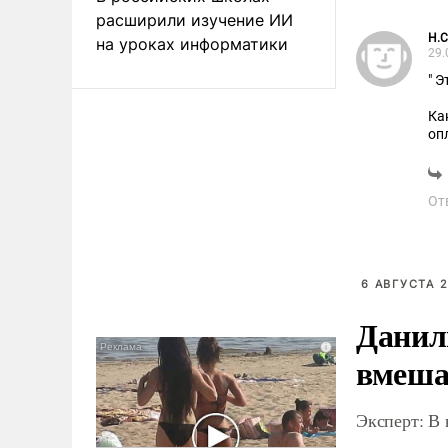
расширили изучение ИИ
H.C
на уроках информатики
29.
" 
Ка
оп
ни
От
6 АВГУСТА 2
Данил
вмеша
Эксперт: В