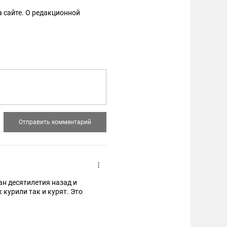
 сайте. О редакционной
ан десятилетия назад и
курили так и курят. Это