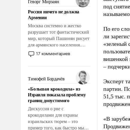
Геворг Мирзаян
под снятие
означает многолетний период
Россия ничего не должна
уязвимости США, например,
называемо
Армении
перед Китаем.
Москва системно и жестко
По его сло
разрушает тот фантастический
ли зареги
мир, который Пашинян рисует
«зеленый 
для армянского населения.
пользовате
Мир, где политические
17 комментариев
прожекты будут безусловно
вишенкой 
оплачиваться за счет
– подчерк
российских
налогоплательщиков и где
Тимофей Бордачёв
Эксперт т
Еревану за свои поступки не
«Большая крокодила» из
партии. П
нужно отвечать.
Израиля показала проблему
51,5 тыс.
границ допустимого
продвижени
Дискуссия о рве с
крокодилами для охраны
«В зарубе
израильских тюрем – это
Продвижен
пример того, как быстро мы