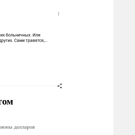
аких больничных. Или
других. Сами травятся,
том
лионы долларов