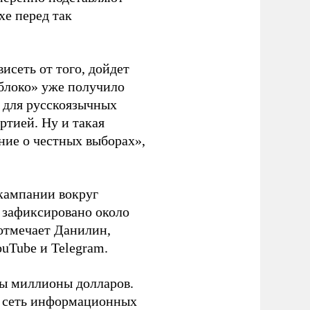
хе перед так
висеть от того, дойдет
блоко» уже получило
а для русскоязычных
ртией. Ну и такая
ние о честных выборах»,
кампании вокруг
о зафиксировано около
 отмечает Данилин,
ouTube и Telegram.
ны миллионы долларов.
ю сеть информационных