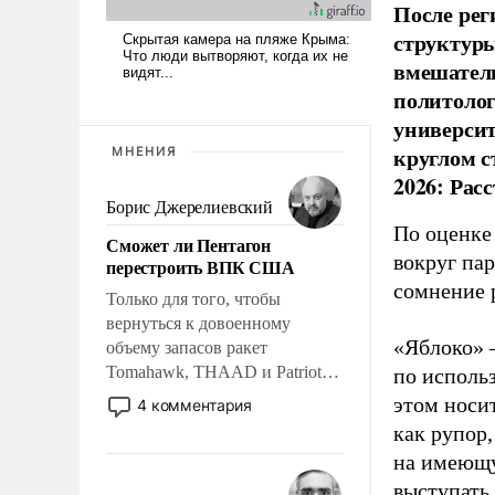
После рег
структуры
вмешатель
политолог
универси
круглом с
МНЕНИЯ
2026: Рас
Борис Джерелиевский
По оценке
Сможет ли Пентагон
вокруг па
перестроить ВПК США
сомнение 
Только для того, чтобы
вернуться к довоенному
«Яблоко» 
объему запасов ракет
Tomahawk, THAAD и Patriot
по исполь
США потребуется более трех
этом носи
4 комментария
лет. Даже небольшая война с
как рупор
Ираном опустошила
на имеющу
американские арсеналы.
выступать
Сложившаяся ситуация