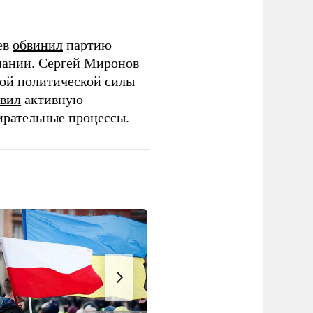
ев
обвинил
партию
пании. Сергей Миронов
той политической силы
вил
активную
ирательные процессы.