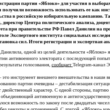
истрации партии «Яблоко» для участия в выбора
 получили возможность использовать ее как ин
ства в российскую избирательную кампанию. Та
, директор Центра политического анализа, доце
тета при правительстве РФ Павел Данилин на п
толе Экспертного института социальных исслед
становка сил. Итоги регистрации и экспертная ан
 Данилила, одной из целей деятельности «Яблоко» 
ртии антивоенного электората с последующей попыт
результаты голосования,
сообщает
Telegram-канал 
– это инструмент внешнего вмешательства в наши в
зованию партии очевидны – дестабилизация ситуаци
т двойственный характер. С одной стороны, партию
, объединяющий антивоенную и антигосударственну
юся возможность по закону после двадцатых чисел
 без цензуры и ограничений. С другой, «Яблоко» н