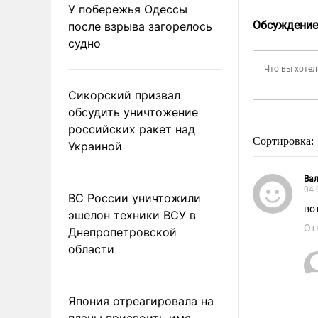
У побережья Одессы
Обсуждение
после взрыва загорелось
судно
Сикорский призвал
обсудить уничтожение
российских ракет над
Сортировка:
Украиной
Вал
04.
ВС России уничтожили
во
эшелон техники ВСУ в
От
Днепропетровской
области
Япония отреагировала на
планы присвоить имя