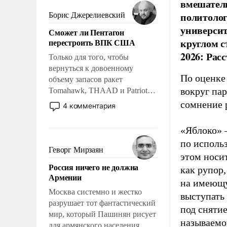
мужественным и твердым под
вмешатель
ударами судьбы, брать на себя
политолог
Борис Джерелиевский
ответственность, помогать
универси
Сможет ли Пентагон
слабым, идти вперед и
круглом с
перестроить ВПК США
адаптироваться.
2026: Рас
Только для того, чтобы
вернуться к довоенному
По оценке
объему запасов ракет
вокруг па
Tomahawk, THAAD и Patriot
США потребуется более трех
сомнение 
4 комментария
лет. Даже небольшая война с
Ираном опустошила
«Яблоко» 
американские арсеналы.
по исполь
Сложившаяся ситуация
Геворг Мирзаян
этом носи
означает многолетний период
Россия ничего не должна
уязвимости США, например,
как рупор
Армении
перед Китаем.
на имеющу
Москва системно и жестко
выступать
разрушает тот фантастический
под снятие
мир, который Пашинян рисует
называемо
для армянского населения.