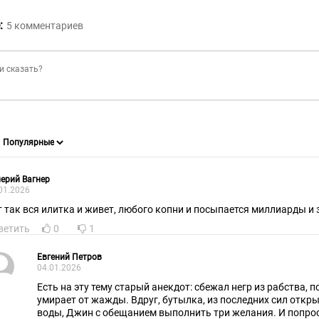
:
5
комментариев
ерий Вагнер
01.2026
т так вся илитка и живет, любого копни и посыпается миллиарды и
ветить
0
1
Евгений Петров
04.01.2026
Есть на эту тему старый анекдот: сбежал негр из рабства, п
умирает от жажды. Вдруг, бутылка, из последних сил открыв
воды, Джин с обещанием выполнить три желания. И попрос