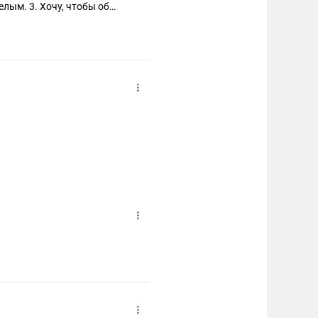
елым. 3. Хочу, чтобы об
ал Джин, будь по твоему и