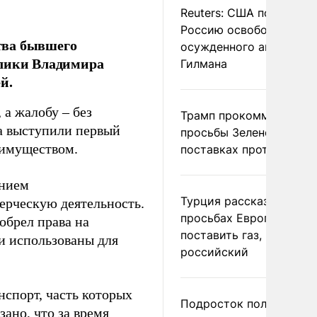
Reuters: США попросил
Россию освободить
тва бывшего
осужденного американ
блики Владимира
Гилмана
й.
а жалобу – без
Трамп прокомментиров
а выступили первый
просьбы Зеленского о
симуществом.
поставках противораке
ением
Турция рассказала о
ерческую деятельность.
просьбах Европы
обрел права на
поставить газ, но не
и использованы для
российский
спорт, часть которых
Подросток получил
ано, что за время