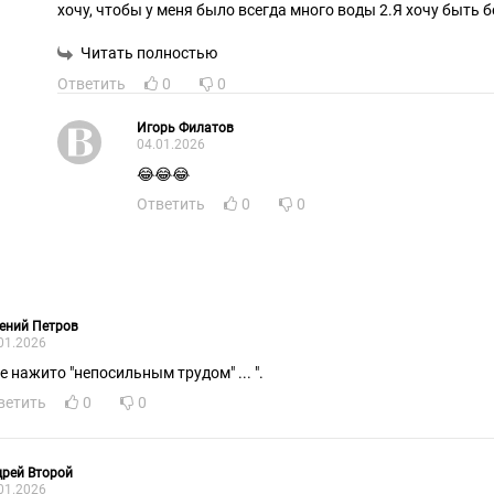
хочу, чтобы у меня было всегда много воды 2.Я хочу быть б
меня терлись голые женщины своими телами. Хорошо, сказ
сделал его "унитазом в женском туалете".
Читать полностью
Ответить
0
0
Игорь Филатов
04.01.2026
😂😂😂
Ответить
0
0
ений Петров
01.2026
е нажито "непосильным трудом" ... ".
ветить
0
0
рей Второй
01.2026