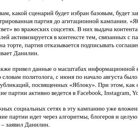
вам, какой сценарий будет избран базовым, будет за
стрированная партия до агитационной кампании. «Я
свет» во вражеских соцсетях. В них выдача контент
лей активизируется в контексте тем, связанных с па
на торте, партия отказывается подписывать соглаше
ивает Данилин.
акже привел данные о масштабах информационной 
о словам политолога, с июня по начало августа был
 публикаций, посвященных «Яблоку». При этом, как
е партии активно ведется в Facebook, Instagram, Y
жных социальных сетях в эту кампанию уже вложе
ие партии идет через алгоритмы, блогеров и целу
 – заявил Данилин.