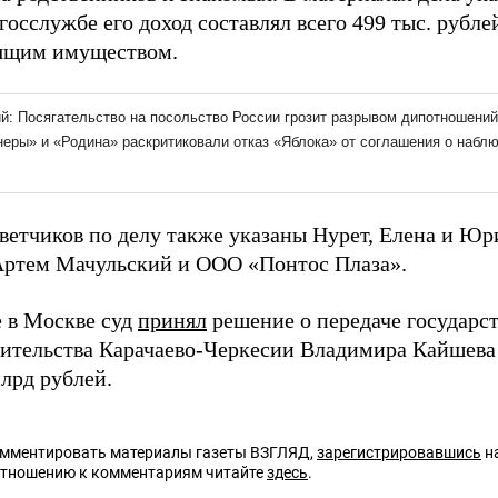
госслужбе его доход составлял всего 499 тыс. рубле
ящим имуществом.
тветчиков по делу также указаны Нурет, Елена и Ю
Артем Мачульский и ООО «Понтос Плаза».
е в Москве суд
принял
решение о передаче государс
вительства Карачаево-Черкесии Владимира Кайшева 
лрд рублей.
омментировать материалы газеты ВЗГЛЯД,
зарегистрировавшись
на
отношению к комментариям читайте
здесь
.