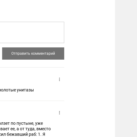
 золотые унитазы
олзет по пустыне, уже
ает ее, а от туда, вместо
ил бежавший раб: 1. Я