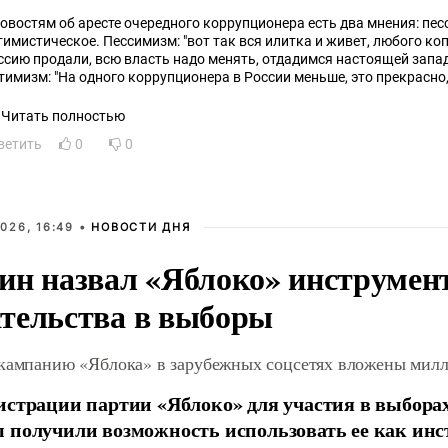
новостям об аресте очередного коррупционера есть два мнения: пе
тимистическое. Пессимизм: "вот так вся илитка и живет, любого копн
ссию продали, всю власть надо менять, отдадимся настоящей запа
тимизм: "На одного коррупционера в России меньше, это прекрасно,
уверенитет России растет по мере очищения от коррупции".
оптимист.
Читать полностью
ветить
0
0
026, 16:49 •
НОВОСТИ ДНЯ
ин назвал «Яблоко» инструмен
тельства в выборы
 кампанию «Яблока» в зарубежных соцсетях вложены мил
истрации партии «Яблоко» для участия в выбора
 получили возможность использовать ее как ин