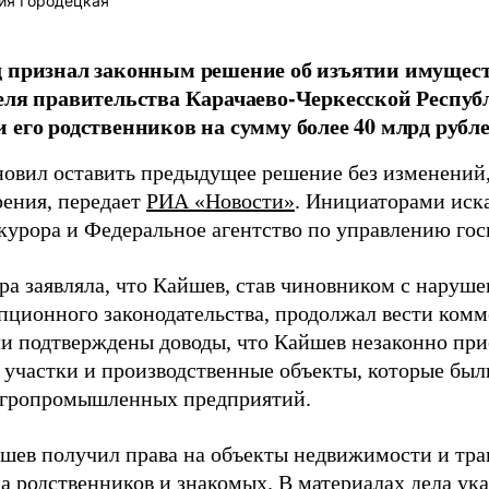
ия Городецкая
д признал законным решение об изъятии имущес
еля правительства Карачаево-Черкесской Респу
 его родственников на сумму более 40 млрд рубле
новил оставить предыдущее решение без изменений, 
рения, передает
РИА «Новости»
. Инициаторами иск
курора и Федеральное агентство по управлению го
ра заявляла, что Кайшев, став чиновником с наруш
пционного законодательства, продолжал вести комм
ли подтверждены доводы, что Кайшев незаконно при
 участки и производственные объекты, которые был
агропромышленных предприятий.
шев получил права на объекты недвижимости и тран
 родственников и знакомых. В материалах дела указ