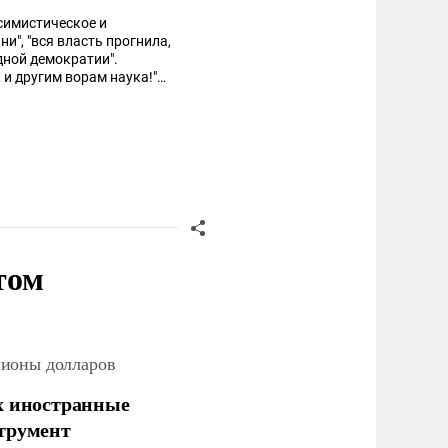
ссимистическое и
и", "вся власть прогнила,
дной демократии".
 и другим ворам наука!"
том
лионы долларов
х иностранные
струмент