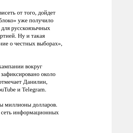
висеть от того, дойдет
блоко» уже получило
а для русскоязычных
ртией. Ну и такая
ние о честных выборах»,
кампании вокруг
о зафиксировано около
 отмечает Данилин,
ouTube и Telegram.
ны миллионы долларов.
ю сеть информационных