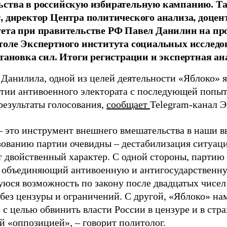
ства в российскую избирательную кампанию. Та
, директор Центра политического анализа, доце
тета при правительстве РФ Павел Данилин на п
толе Экспертного института социальных исслед
становка сил. Итоги регистрации и экспертная ан
 Данилила, одной из целей деятельности «Яблоко» 
ртии антивоенного электората с последующей попыт
результаты голосования,
сообщает
Telegram-канал 
– это инструмент внешнего вмешательства в наши в
зованию партии очевидны – дестабилизация ситуаци
т двойственный характер. С одной стороны, партию
, объединяющий антивоенную и антигосударственну
юся возможность по закону после двадцатых чисел
 без цензуры и ограничений. С другой, «Яблоко» н
 с целью обвинить власти России в цензуре и в стра
й «оппозицией», – говорит политолог.