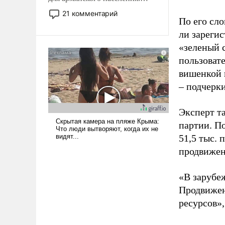
Мир, где политические
21 комментарий
По его сло
прожекты будут безусловно
оплачиваться за счет
ли зареги
российских
«зеленый 
налогоплательщиков и где
пользовате
Еревану за свои поступки не
вишенкой 
нужно отвечать.
– подчерк
Эксперт т
партии. П
51,5 тыс.
продвижени
«В зарубе
Продвижен
ресурсов»,