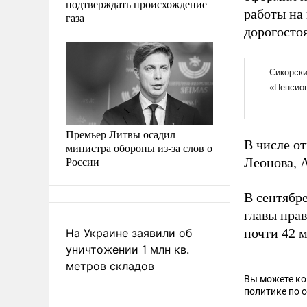
подтверждать происхождение
работы на 
газа
дорогосто
Премьер Литвы осадил
В числе о
министра обороны из-за слов о
России
Леонова, 
В сентябр
главы пра
почти 42 м
На Украине заявили об
уничтожении 1 млн кв.
метров складов
Вы можете к
политике по 