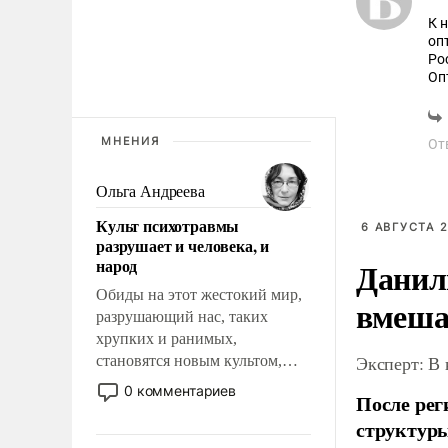
К 
оп
Ро
Оп
"С
Я 
МНЕНИЯ
От
Ольга Андреева
Культ психотравмы
6 АВГУСТА 2
разрушает и человека, и
народ
Данил
Обиды на этот жестокий мир,
вмеша
разрушающий нас, таких
хрупких и ранимых,
Эксперт: В
становятся новым культом,
постепенно вытесняя и
0 комментариев
После рег
отменяя традиционное
структуры
требование к человеку – быть