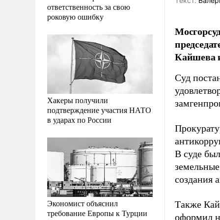
Tекст:
Валер
ответственность за свою
роковую ошибку
Мосгорсу
председат
Кайшева и
Суд поста
удовлетво
Хакеры получили
замгенпро
подтверждение участия НАТО
в ударах по России
Прокурату
антикорру
В суде бы
земельные
создания 
Экономист объяснил
Также Кай
требование Европы к Турции
оформил на