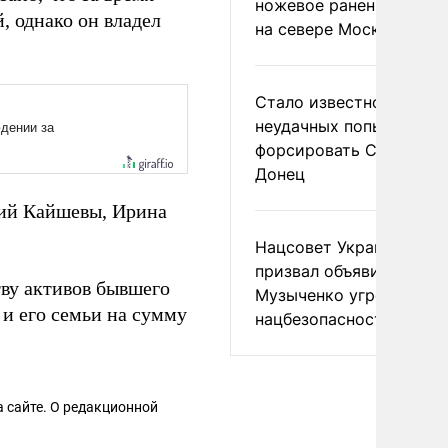
ножевое ранение в дра
й, однако он владел
на севере Москвы
Стало известно о
неудачных попытках ВС
форсировать Северски
Донец
рий Кайшевы, Ирина
Нацсовет Украины по Т
призвал объявить
тву активов бывшего
Музыченко угрозой
и его семьи на сумму
нацбезопасности
 сайте. О редакционной