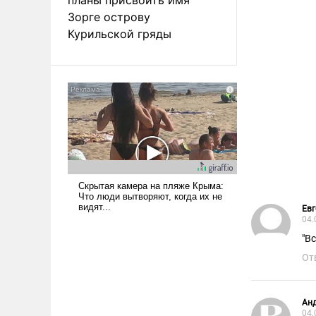
Зорге острову
Курильской гряды
Евг
04.
"Вс
От
Анд
04.