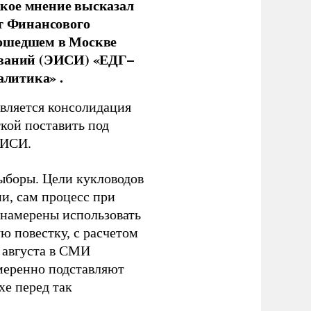
кое мнение высказал
нт Финансового
рошедшем в Москве
ований (ЭИСИ) «ЕДГ–
алитика» .
является консолидация
кой поставить под
ЭИСИ.
ыборы. Цели кукловодов
и, сам процесс при
 намерены использовать
ю повестку, с расчетом
 августа в СМИ
амеренно подставляют
хе перед так