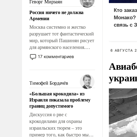
Геворг Мирзаян
означает многолетний период
Кто зака
Россия ничего не должна
уязвимости США, например,
Армении
Монако?
перед Китаем.
связь с 
Москва системно и жестко
разрушает тот фантастический
мир, который Пашинян рисует
для армянского населения.
6 АВГУСТА 2
Мир, где политические
17 комментариев
прожекты будут безусловно
Авиаб
оплачиваться за счет
украи
российских
налогоплательщиков и где
Тимофей Бордачёв
Еревану за свои поступки не
«Большая крокодила» из
нужно отвечать.
Израиля показала проблему
границ допустимого
Дискуссия о рве с
крокодилами для охраны
израильских тюрем – это
пример того, как быстро мы