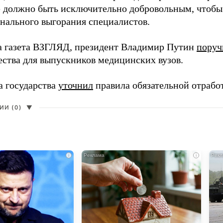
 должно быть исключительно добровольным, чтобы 
нального выгорания специалистов.
а газета ВЗГЛЯД, президент Владимир Путин
поруч
ества для выпускников медицинских вузов.
а государства
уточнил
правила обязательной отрабо
И (0)
▼
i
i