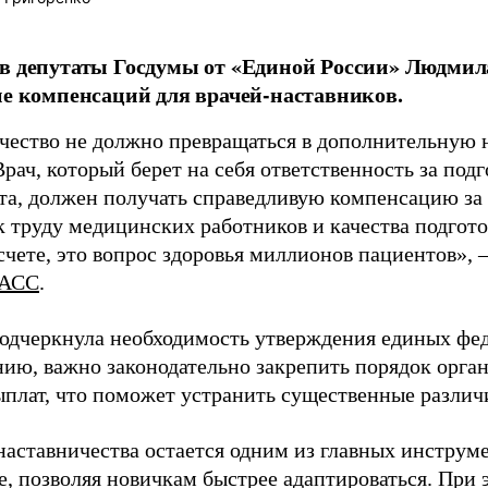
в депутаты Госдумы от «Единой России» Людми
ие компенсаций для врачей-наставников.
чество не должно превращаться в дополнительную
Врач, который берет на себя ответственность за под
та, должен получать справедливую компенсацию за э
 труду медицинских работников и качества подготов
чете, это вопрос здоровья миллионов пациентов», 
АСС
.
одчеркнула необходимость утверждения единых фед
нию, важно законодательно закрепить порядок орга
ыплат, что поможет устранить существенные различ
наставничества остается одним из главных инструм
, позволяя новичкам быстрее адаптироваться. При 