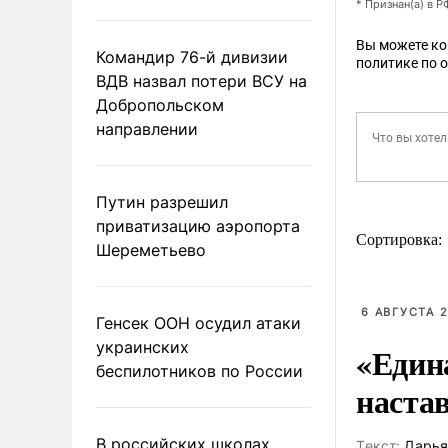
* Признан(а) в 
Вы можете к
Командир 76-й дивизии
политике по 
ВДВ назвал потери ВСУ на
Добропольском
направлении
Путин разрешил
приватизацию аэропорта
Сортировка:
Шереметьево
6 АВГУСТА 2
Генсек ООН осудил атаки
украинских
«Един
беспилотников по России
наста
В российских школах
Tекст:
Дарья