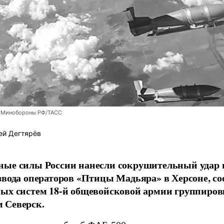
 Минобороны РФ/ТАСС
ей Дегтярёв
ные силы России нанесли сокрушительный удар 
звода операторов «Птицы Мадьяра» в Херсоне, с
ых систем 18-й общевойсковой армии группиров
 Северск.