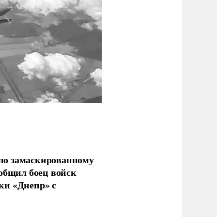
по замаскированному
ообщил боец войск
ки «Днепр» с