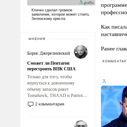
программе
профессио
Как писал
наставнич
МНЕНИЯ
Ранее глав
Борис Джерелиевский
КОММЕНТАРИ
Сможет ли Пентагон
перестроить ВПК США
Только для того, чтобы
вернуться к довоенному
объему запасов ракет
Tomahawk, THAAD и Patriot
США потребуется более трех
2 комментария
лет. Даже небольшая война с
Ираном опустошила
американские арсеналы.
Сложившаяся ситуация