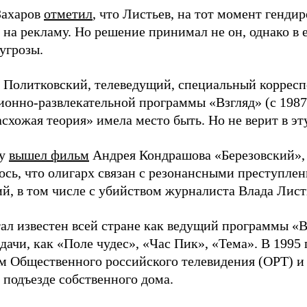
Захаров
отметил
, что Листьев, на тот момент гендир
на рекламу. Но решение принимал не он, однако в е
угрозы.
 Политковский, телеведущий, специальный коррес
онно-развлекательной программы «Взгляд» (с 1987 п
асхожая теория» имела место быть. Но не верит в эт
ду
вышел фильм
Андрея Кондрашова «Березовский»,
ось, что олигарх связан с резонансными преступле
ий, в том числе с убийством журналиста Влада Лист
ал известен всей стране как ведущий программы «Вз
дачи, как «Поле чудес», «Час Пик», «Тема». В 1995
м Общественного российского телевидения (ОРТ) и п
 подъезде собственного дома.