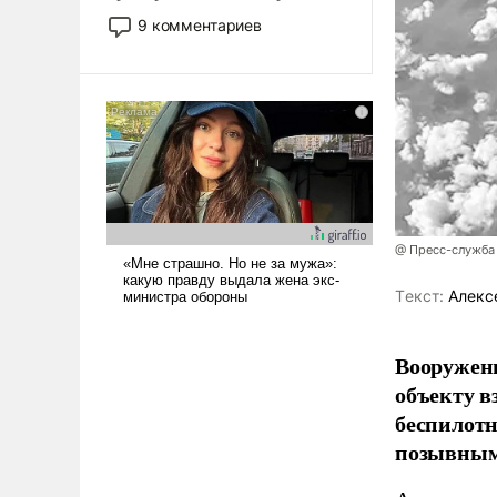
двигаемся по пути
9 комментариев
революционных изменений.
То, что несколько лет назад
было образом для
псевдонаучной фантастики,
стало всерьез обсуждаемой
идеей.
@ Пресс-служба
Tекст:
Алекс
Вооружен
объекту в
беспилотн
позывным