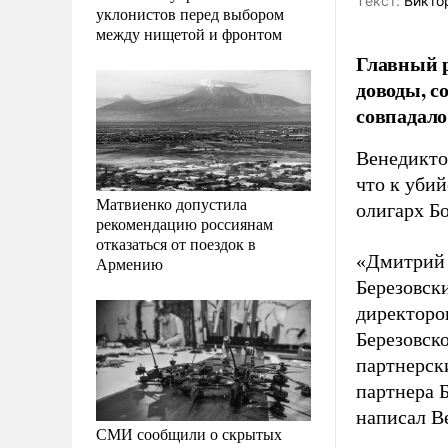
Tекст:
Викто
уклонистов перед выбором
между нищетой и фронтом
Главный 
доводы, с
совпадало
Венедикто
что к уби
Матвиенко допустила
олигарх Б
рекомендацию россиянам
отказаться от поездок в
«Дмитрий 
Армению
Березовск
директоро
Березовск
партнерск
партнера Б
написал В
СМИ сообщили о скрытых