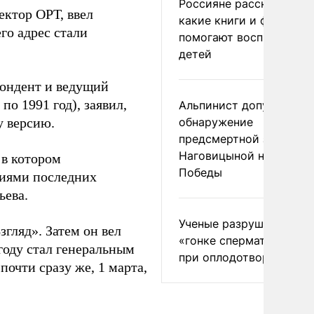
Россияне рассказали,
ектор ОРТ, ввел
какие книги и фильмы
го адрес стали
помогают воспитывать
детей
пондент и ведущий
о 1991 год), заявил,
Альпинист допустил
у версию.
обнаружение
предсмертной записки
Наговицыной на пике
 в котором
Победы
ниями последних
ьева.
Ученые разрушили миф
гляд». Затем он вел
«гонке сперматозоидов
 году стал генеральным
при оплодотворении
очти сразу же, 1 марта,