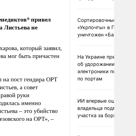
енедиктов* привел
Сортировочный пункт
а Листьева не
«Укрпочты» в Павлогра
уничтожен «Бандероль
арова, который заявил,
ева мог быть причастен
На Украине предупреди
об удорожании китайс
электроники после уда
по портам
л на пост гендира ОРТ
стьев, а совет
правой руки
ИИ впервые оштрафова
водилась именно
владельца подмосковн
стьева – это убийство
участка за борщевик
езовского на ОРТ», –