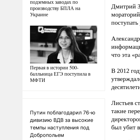
подземных заводах по
Дмитрий 
производству БПЛА на
Украине
мораторий 
поступать 
Александр
информаци
что эта «р
Первая в истории 500-
В 2012 го
балльница ЕГЭ поступила в
утверждал
МФТИ
десятилет
Листьев ст
такие пере
Путин поблагодарил 76-ю
директоро
дивизию ВДВ за высокие
был убит в
темпы наступления под
Добропольем