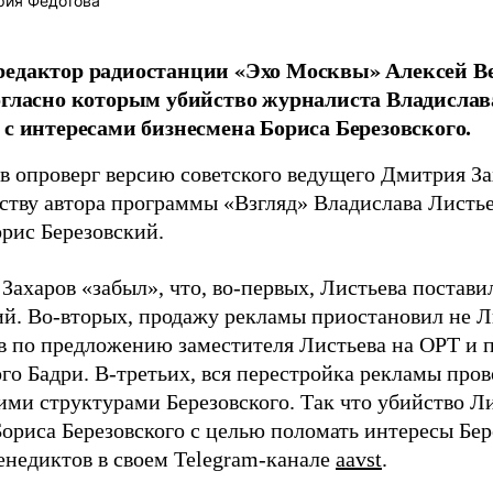
рия Федотова
редактор радиостанции «Эхо Москвы» Алексей В
огласно которым убийство журналиста Владислав
 с интересами бизнесмена Бориса Березовского.
в опроверг версию советского ведущего Дмитрия Зах
йству автора программы «Взгляд» Владислава Листь
орис Березовский.
Захаров «забыл», что, во-первых, Листьева постави
ий. Во-вторых, продажу рекламы приостановил не Ли
в по предложению заместителя Листьева на ОРТ и 
ого Бадри. В-третьих, вся перестройка рекламы про
ими структурами Березовского. Так что убийство Ли
ориса Березовского с целью поломать интересы Бер
енедиктов в своем Telegram-канале
aavst
.