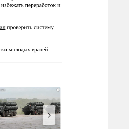
избежать переработок и
ил
проверить систему
тки молодых врачей.
i