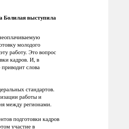
ла Болилая выступила
 неоплачиваемую
готовку молодого
ту работу. Это вопрос
ки кадров. И, в
– приводит слова
еральных стандартов.
низации работы и
ия между регионами.
ентов подготовки кадров
этом участие в