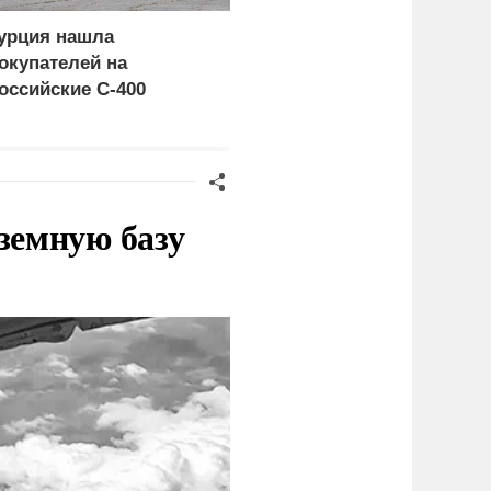
урция нашла
Россия больше не буде
окупателей на
церемониться - теперь
оссийские C-400
это законная цель в
Германии
земную базу