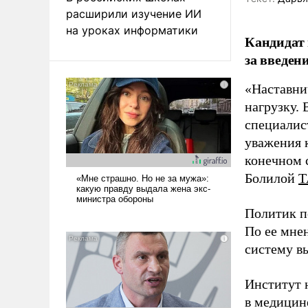
расширили изучение ИИ
на уроках информатики
Кандидат 
за введен
«Наставни
нагрузку. 
специалис
уважения к
конечном с
Болилой
Т
Политик п
По ее мне
систему в
Институт 
в медицине