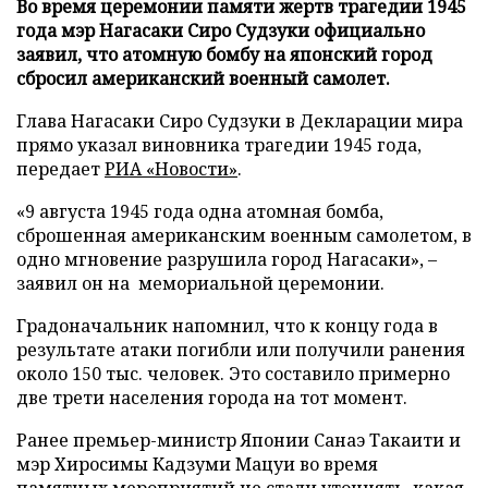
Во время церемонии памяти жертв трагедии 1945
года мэр Нагасаки Сиро Судзуки официально
заявил, что атомную бомбу на японский город
сбросил американский военный самолет.
Глава Нагасаки Сиро Судзуки в Декларации мира
прямо указал виновника трагедии 1945 года,
передает
РИА «Новости»
.
«9 августа 1945 года одна атомная бомба,
сброшенная американским военным самолетом, в
одно мгновение разрушила город Нагасаки», –
заявил он на мемориальной церемонии.
Градоначальник напомнил, что к концу года в
результате атаки погибли или получили ранения
около 150 тыс. человек. Это составило примерно
две трети населения города на тот момент.
Ранее премьер-министр Японии Санаэ Такаити и
мэр Хиросимы Кадзуми Мацуи во время
памятных мероприятий
не стали уточнять
, какая