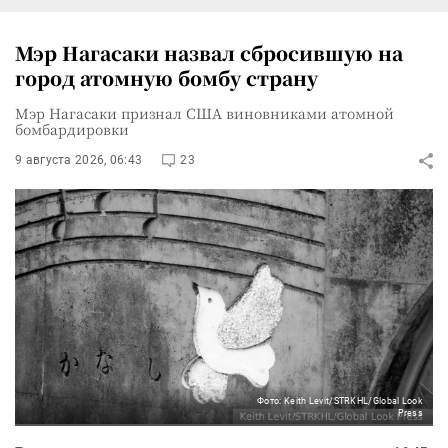
Мэр Нагасаки назвал сбросившую на
город атомную бомбу страну
Мэр Нагасаки признал США виновниками атомной
бомбардировки
9 августа 2026, 06:43
23
Фото: Keith Levit/STRKHL/Global Look
Press