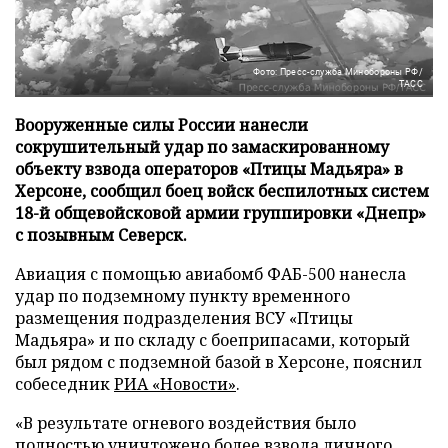
Фото: Пресс-служба Минобороны РФ/
ТАСС
Вооруженные силы России нанесли
сокрушительный удар по замаскированному
объекту взвода операторов «Птицы Мадьяра» в
Херсоне, сообщил боец войск беспилотных систем
18-й общевойсковой армии группировки «Днепр»
с позывным Северск.
Авиация с помощью авиабомб ФАБ-500 нанесла
удар по подземному пункту временного
размещения подразделения ВСУ «Птицы
Мадьяра» и по складу с боеприпасами, который
был рядом с подземной базой в Херсоне, пояснил
собеседник
РИА «Новости»
.
«В результате огневого воздействия было
полностью уничтожено более взвода личного