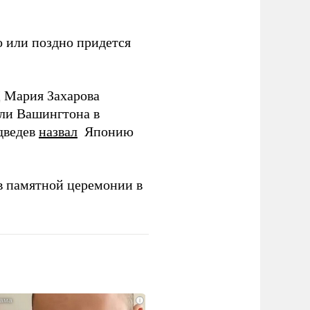
 или поздно придется
Д Мария Захарова
ли Вашингтона в
дведев
назвал
Японию
в памятной церемонии в
i