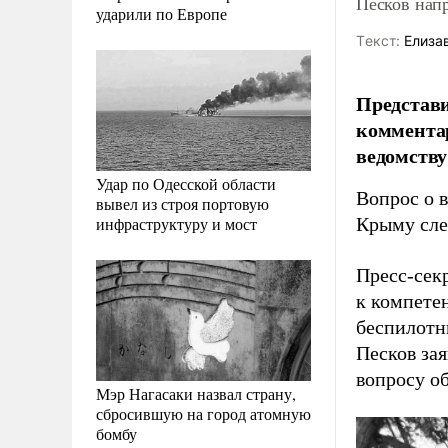
Песков нап
ударили по Европе
Tекст:
Елиза
Представ
комментар
ведомству
Удар по Одесской области
Вопрос о 
вывел из строя портовую
инфраструктуру и мост
Крыму сле
Пресс-сек
к компете
беспилотн
Песков за
вопросу о
Мэр Нагасаки назвал страну,
сбросившую на город атомную
бомбу