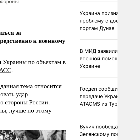
обороны
Украина признала
проблему с доступом к
портам Дуная
ться за
редственно к военному
В МИД заявили о прямо
военной помощи Румы
л Украины по объектам в
Украине
АСС
.
 данная тема относится
Госдеп сообщил о
овать удар
передаче Украине раке
о стороны России,
ATACMS из Турции
ны, лучше по этому
Вучич пообещал
Зеленскому помочь со