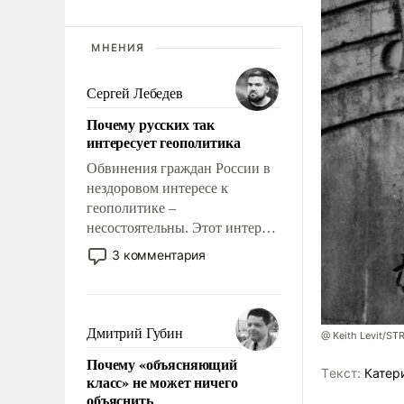
МНЕНИЯ
Сергей Лебедев
Почему русских так
интересует геополитика
Обвинения граждан России в
нездоровом интересе к
геополитике –
несостоятельны. Этот интерес
рационален и прагматичен. Он
3 комментария
обусловлен тысячелетним
опытом выживания в крайне
непростых условиях и
фундаментальным знанием,
Дмитрий Губин
@ Keith Levit/ST
что мировая политика имеет
Почему «объясняющий
свойство заявляться на порог
Tекст:
Катер
класс» не может ничего
нашего дома.
объяснить