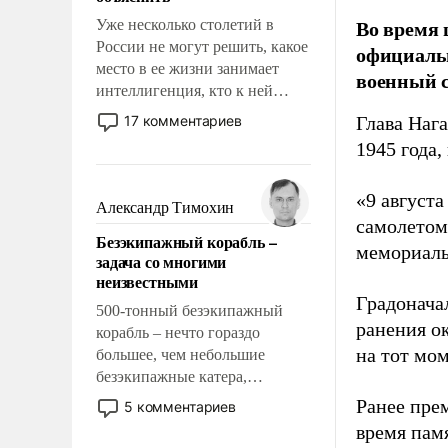
Во время 
Уже несколько столетий в
России не могут решить, какое
официальн
место в ее жизни занимает
военный с
интеллигенция, кто к ней
принадлежит, а кого из нее
17 комментариев
Глава Наг
исключили с правом
1945 года,
восстановления и без оного. И
чем она отличается от просто
«9 август
образованных людей. Иногда
Александр Тимохин
казалось, что эти вопросы
самолетом,
Безэкипажный корабль –
решены раз и навсегда, но –
мемориаль
задача со многими
нет, не решены.
неизвестными
Градоначал
500-тонный безэкипажный
ранения ок
корабль – нечто гораздо
на тот мом
большее, чем небольшие
безэкипажные катера,
применение которых уже
Ранее пре
5 комментариев
стало обыденностью. Задача по
время пам
созданию такого корабля очень