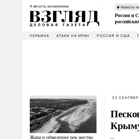
9 августа, воскресенье
Новость ч
Россия и 
российских
УКРАИНА
АТАКА НА ИРАН
РОССИЯ И США
22 СЕНТЯБР
Песков
Крыму
Жара и обмеление рек жестко