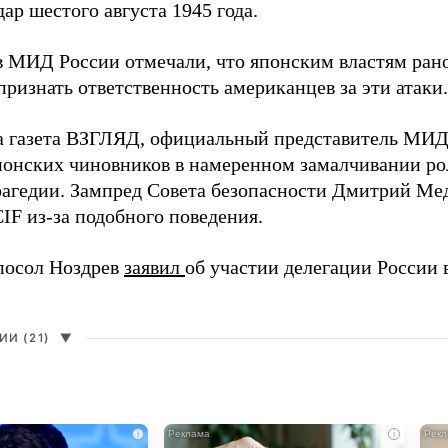
ар шестого августа 1945 года.
в МИД России отмечали, что японским властям рано
ризнать ответственность американцев за эти атаки.
а газета ВЗГЛЯД, официальный представитель МИ
онских чиновников в намеренном замалчивании ро
рагедии. Зампред Совета безопасности Дмитрий Ме
IF из-за подобного поведения.
посол Ноздрев
заявил
об участии делегации России 
И (21)
▼
i
i