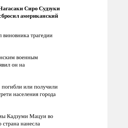
 Нагасаки Сиро Судзуки
 сбросил американский
л виновника трагедии
канским военным
аявил он на
ки погибли или получили
трети населения города
мы Кадзуми Мацуи во
о страна нанесла