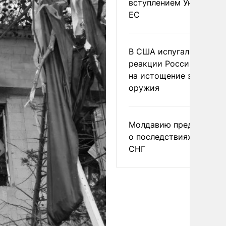
вступлением Украины в
ЕС
В США испугались
реакции России и Кита
на истощение запасов
оружия
Молдавию предупреди
о последствиях выхода
СНГ