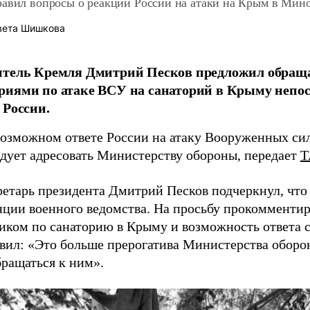
равил вопросы о реакции России на атаки на Крым в Мин
вета Шишкова
итель Кремля Дмитрий Песков предложил обраща
иями по атаке ВСУ на санаторий в Крыму непос
 России.
возможном ответе России на атаку Вооруженных си
дует адресовать Министерству обороны, передает
Т
ретарь президента Дмитрий Песков подчеркнул, что
нции военного ведомства. На просьбу прокомментир
иком по санаторию в Крыму и возможность ответа с
явил: «Это больше прерогатива Министерства оборо
бращаться к ним».