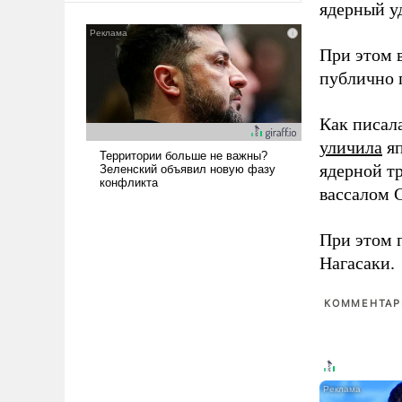
ядерный уд
сложна и амбициозна. Однако
и ее реализация радикально
При этом 
поднимет наши боевые
возможности.
публично п
Как писал
уличила
яп
ядерной т
вассалом C
При этом 
Нагасаки.
КОММЕНТАРИ