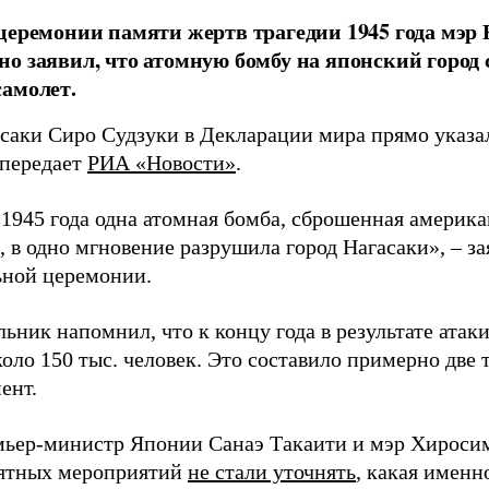
церемонии памяти жертв трагедии 1945 года мэр
о заявил, что атомную бомбу на японский город
амолет.
асаки Сиро Судзуки в Декларации мира прямо указа
 передает
РИА «Новости»
.
а 1945 года одна атомная бомба, сброшенная амери
 в одно мгновение разрушила город Нагасаки», – з
ной церемонии.
ьник напомнил, что к концу года в результате ата
оло 150 тыс. человек. Это составило примерно две 
ент.
мьер-министр Японии Санаэ Такаити и мэр Хироси
ятных мероприятий
не стали уточнять
, какая именн