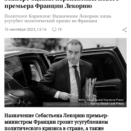
премьера Франции Лекорню
Политолог Корнилов: Назначение Лекорню лишь
усугубит политический кризис во Франции
10 сентября 2025, 13:16
19
Фото: Alexis Sciard/Keystone Press
Agency/Global Look Press
Назначение Себастьена Лекорню премьер-
министром Франции грозит усугублением
политического кризиса в стране, а также