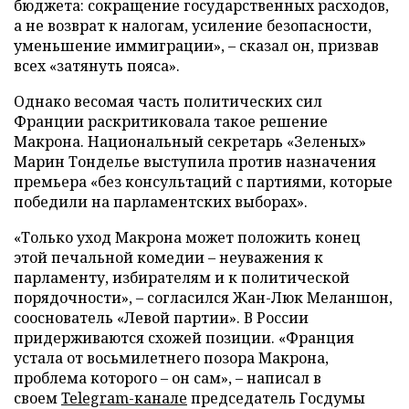
бюджета: сокращение государственных расходов,
а не возврат к налогам, усиление безопасности,
уменьшение иммиграции», – сказал он, призвав
всех «затянуть пояса».
Однако весомая часть политических сил
Франции раскритиковала такое решение
Макрона. Национальный секретарь «Зеленых»
Марин Тонделье выступила против назначения
премьера «без консультаций с партиями, которые
победили на парламентских выборах».
«Только уход Макрона может положить конец
этой печальной комедии – неуважения к
парламенту, избирателям и к политической
порядочности», – согласился Жан-Люк Меланшон,
сооснователь «Левой партии». В России
придерживаются схожей позиции. «Франция
устала от восьмилетнего позора Макрона,
проблема которого – он сам», – написал в
своем
Telegram-канале
председатель Госдумы