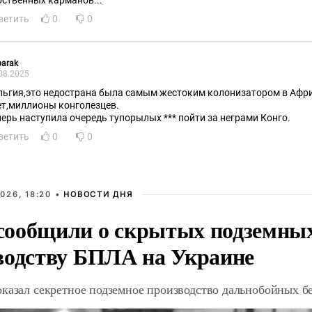
бственных карманов...
ветить
0
0
arak
08.2025
льгия,это недострана была самым жестоким колонизатором в Афр
ет,миллионы конголезцев.
перь наступила очередь тупорылых *** пойти за неграми Конго.
ветить
0
0
026, 18:20 •
НОВОСТИ ДНЯ
ообщили о скрытых подземных 
водству БПЛА на Украине
оказал секретное подземное производство дальнобойных б