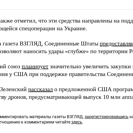
акже отметил, что эти средства направлены на под
щейся спецоперации на Украине.
а газета ВЗГЛЯД, Соединенные Штаты
предоставля
озволяют наносить удары «глубже» по территории Р
кий союз
планирует
значительно увеличить закупки 
ния у США при поддержке правительства Соединен
 Зеленский
рассказал
о предложенной США програм
тву дронов, предусматривающей выпуск 10 млн аппа
омментировать материалы газеты ВЗГЛЯД,
зарегистрировавшись
на
отношению к комментариям читайте
здесь
.