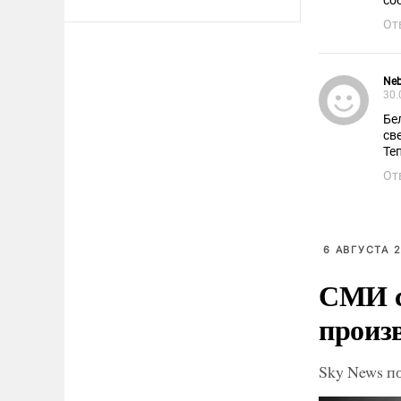
со
От
Neb
30.
Бе
св
Те
От
6 АВГУСТА 2
СМИ с
произ
Sky News п