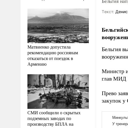
Бельгия на
Tекст:
Денис
Бельгийск
вооружени
Матвиенко допустила
Бельгия в
рекомендацию россиянам
вооруженн
отказаться от поездок в
Армению
Министр и
глав МИД 
Прево зая
закупок у
СМИ сообщили о скрытых
подземных заводах по
производству БПЛА на