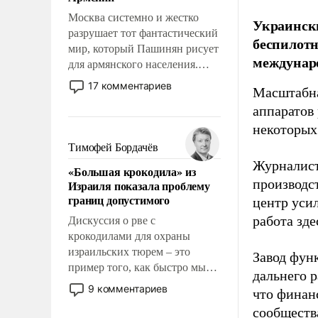
перед Китаем.
Москва системно и жестко
Украински
разрушает тот фантастический
беспилотн
мир, который Пашинян рисует
междунаро
для армянского населения.
Мир, где политические
17 комментариев
Масштабна
прожекты будут безусловно
аппаратов
оплачиваться за счет
российских
некоторых
налогоплательщиков и где
Тимофей Бордачёв
Еревану за свои поступки не
Журналист
«Большая крокодила» из
нужно отвечать.
производст
Израиля показала проблему
границ допустимого
центр уси
работа зде
Дискуссия о рве с
крокодилами для охраны
израильских тюрем – это
Завод фун
пример того, как быстро мы
дальнего 
двигаемся по пути
9 комментариев
что финан
революционных изменений.
сообществ
То, что несколько лет назад