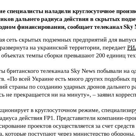
е специалисты наладили круглосуточное произв
иков дальнего радиуса действия в скрытых подз
дном финансировании, сообщает телеканал Sky 
я сеть скрытых подземных предприятий для выпус
 развернута на украинской территории, передает
РИ
 объектах темпы сборки превышают 200 единиц тех
ы британского телеканала Sky News побывали на о
в. «По всей Украине есть много других подобных п
лий страны по созданию ударных дронов дальнего ра
сь не прекращается ни на минуту», – заявил корре
кционирует в круглосуточном режиме, специализир
радиуса действия FP1. Представители компании-про
сирование проектов осуществляется за счет средст
а, которые поступают через министерство обороны.