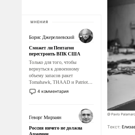
МНЕНИЯ
Борис Джерелиевский
Сможет ли Пентагон
перестроить ВПК США
Только для того, чтобы
вернуться к довоенному
объему запасов ракет
Tomahawk, THAAD и Patriot
США потребуется более трех
4 комментария
лет. Даже небольшая война с
Ираном опустошила
американские арсеналы.
@ Pavlo Palamar
Сложившаяся ситуация
Геворг Мирзаян
означает многолетний период
Россия ничего не должна
Tекст:
Елиза
уязвимости США, например,
Армении