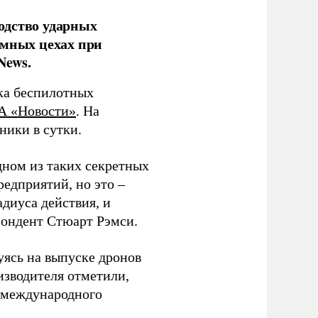
одство ударных
емных цехах при
News.
ка беспилотных
А «Новости»
. На
ники в сутки.
дном из таких секретных
редприятий, но это –
диуса действия, и
спондент Стюарт Рэмси.
уясь на выпуске дронов
изводителя отметили,
в международного