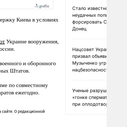
Стало известно о
неудачных попытках ВС
держку Киева в условиях
форсировать Северски
Донец
ют
Украине вооружения,
оссии.
Нацсовет Украины по Т
призвал объявить
военного и оборонного
Музыченко угрозой
нацбезопасности
ных Штатов.
ме по совместному
Ученые разрушили миф
ратов ежегодно.
«гонке сперматозоидов
при оплодотворении
 сайте. О редакционной