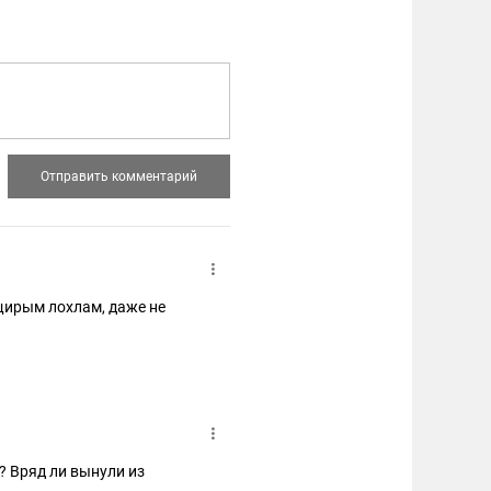
щирым лохлам, даже не
? Вряд ли вынули из