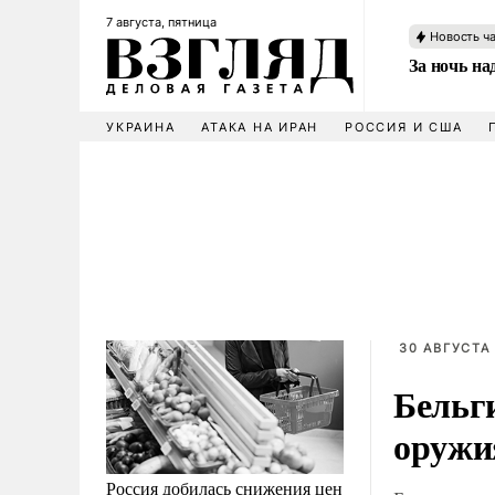
7 августа, пятница
Новость ч
За ночь н
УКРАИНА
АТАКА НА ИРАН
РОССИЯ И США
30 АВГУСТА 
Бельг
оружи
Россия добилась снижения цен