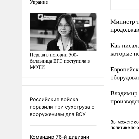
Украине
Министр т
продолжаю
Как писал
которые п
Первая в истории 500-
балльница ЕГЭ поступила в
МФТИ
Европейс
оборудова
Владимир
Российские войска
производс
поразили три сухогруза с
вооружением для ВСУ
Вы можете к
политике по 
Командир 76-й дивизии