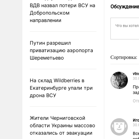
ВДВ назвал потери ВСУ на
Обсуждение
Добропольском
направлении
Путин разрешил
приватизацию аэропорта
Шереметьево
Сортировка:
vtn
30.
На склад Wildberries в
Пр
Екатеринбурге упали три
за
дрона ВСУ
От
Жители Черниговской
Иго
области Украины массово
30.
отказались от эвакуации
Вс