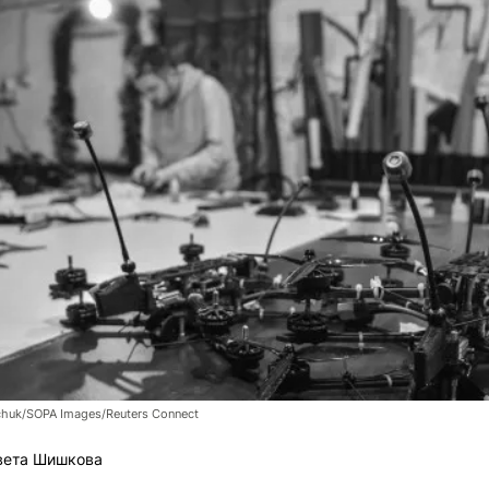
chuk/SOPA Images/Reuters Connect
вета Шишкова