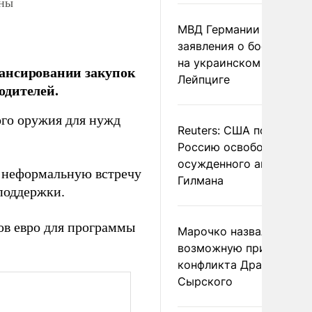
ины
МВД Германии отвергл
заявления о боеприпас
на украинском самолет
нансировании закупок
Лейпциге
одителей.
ого оружия для нужд
Reuters: США попросил
Россию освободить
осужденного американ
 неформальную встречу
Гилмана
поддержки.
ов евро для программы
Марочко назвал
возможную причину
конфликта Драпатого и
Сырского