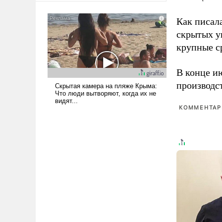
было образом для
псевдонаучной фантастики,
Как писал
стало всерьез обсуждаемой
скрытых у
идеей.
крупные с
В конце и
производс
КОММЕНТАРИ