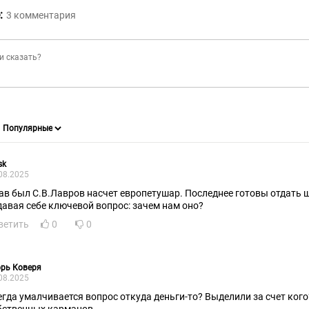
:
3
комментария
sk
08.2025
ав был С.В.Лавров насчет европетушар. Последнее готовы отдать 
давая себе ключевой вопрос: зачем нам оно?
ветить
0
0
рь Коверя
08.2025
егда умалчивается вопрос откуда деньги-то? Выделили за счет кого