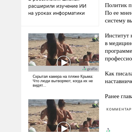
Политик п
расширили изучение ИИ
По ее мне
на уроках информатики
систему в
Институт 
в медицине
программе
профессио
Как писал
наставнич
Ранее глав
КОММЕНТАРИ