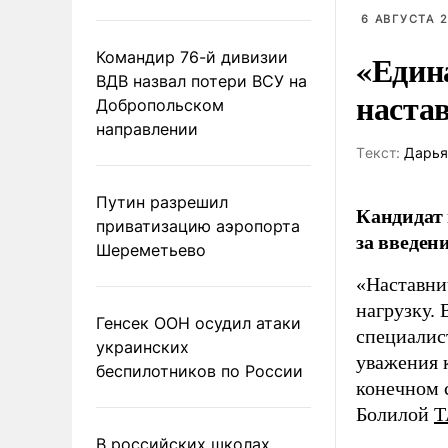
6 АВГУСТА 2
«Един
Командир 76-й дивизии
ВДВ назвал потери ВСУ на
наста
Добропольском
направлении
Tекст:
Дарья
Путин разрешил
Кандидат 
приватизацию аэропорта
за введен
Шереметьево
«Наставни
нагрузку. 
Генсек ООН осудил атаки
специалис
украинских
уважения к
беспилотников по России
конечном с
Болилой
Т
В российских школах