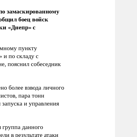
по замаскированному
ообщил боец войск
ки «Днепр» с
емному пункту
 и по складу с
не, пояснил собеседник
но более взвода личного
истов, пара тонн
я запуска и управления
 группа данного
ли в результате атаки