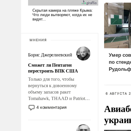
МНЕНИЯ
Борис Джерелиевский
Умер сов
по стенд
Сможет ли Пентагон
Рудольф
перестроить ВПК США
Только для того, чтобы
вернуться к довоенному
объему запасов ракет
6 АВГУСТА 2
Tomahawk, THAAD и Patriot
Авиаб
США потребуется более трех
4 комментария
лет. Даже небольшая война с
украи
Ираном опустошила
американские арсеналы.
Сложившаяся ситуация