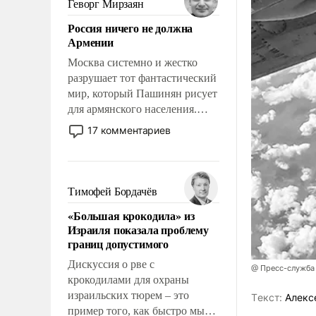
Геворг Мирзаян
означает многолетний период
Россия ничего не должна
уязвимости США, например,
Армении
перед Китаем.
Москва системно и жестко
разрушает тот фантастический
мир, который Пашинян рисует
для армянского населения.
Мир, где политические
17 комментариев
прожекты будут безусловно
оплачиваться за счет
российских
налогоплательщиков и где
Тимофей Бордачёв
Еревану за свои поступки не
«Большая крокодила» из
нужно отвечать.
Израиля показала проблему
границ допустимого
Дискуссия о рве с
@ Пресс-служба
крокодилами для охраны
израильских тюрем – это
Tекст:
Алекс
пример того, как быстро мы