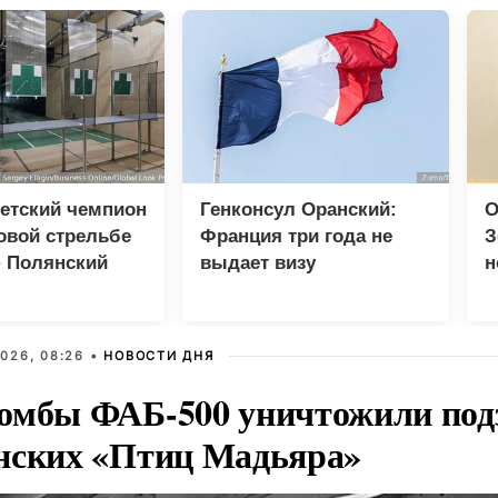
етский чемпион
Генконсул Оранский:
О
овой стрельбе
Франция три года не
З
 Полянский
выдает визу
н
российскому дипломату
026, 08:26 •
НОВОСТИ ДНЯ
омбы ФАБ-500 уничтожили под
нских «Птиц Мадьяра»