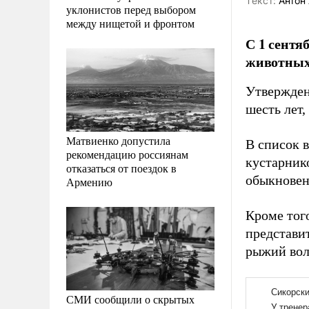
Tекст:
Антон 
уклонистов перед выбором
между нищетой и фронтом
С 1 сентя
животных,
Утвержден
шесть лет,
Матвиенко допустила
В список в
рекомендацию россиянам
кустарник
отказаться от поездок в
обыкновен
Армению
Кроме тог
представи
рыжий волк
СМИ сообщили о скрытых