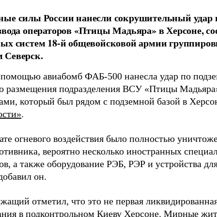
ные силы России нанесли сокрушительный удар 
звода операторов «Птицы Мадьяра» в Херсоне, с
ых систем 18-й общевойсковой армии группиров
 Северск.
 помощью авиабомб ФАБ-500 нанесла удар по подз
о размещения подразделения ВСУ «Птицы Мадьяра»
ами, который был рядом с подземной базой в Херсо
ости»
.
тате огневого воздействия было полностью уничтоже
ротивника, вероятно несколько иностранных специал
в, а также оборудование РЭБ, РЭР и устройства дл
добавил он.
жащий отметил, что это не первая ликвидированная
ния в подконтрольном Киеву Херсоне. Мирные жите