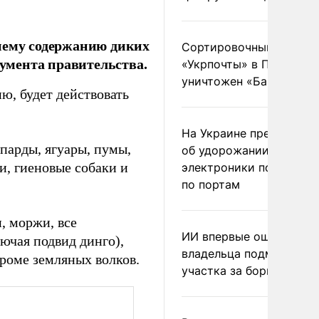
нему содержанию диких
Сортировочный пункт
кумента правительства.
«Укрпочты» в Павлогра
уничтожен «Бандероль
, будет действовать
На Украине предупреди
епарды, ягуары, пумы,
об удорожании китайс
и, гиеновые собаки и
электроники после уда
по портам
, моржи, все
ИИ впервые оштрафова
ючая подвид динго),
владельца подмосковн
кроме земляных волков.
участка за борщевик