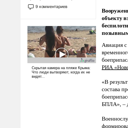
двигаемся по пути
9 комментариев
Вооружен
революционных изменений.
объекту в
То, что несколько лет назад
было образом для
беспилотн
псевдонаучной фантастики,
позывным
стало всерьез обсуждаемой
идеей.
Авиация с
временног
боеприпас
РИА «Нов
«В резуль
состава п
боеприпасо
БПЛА», – 
Военнослу
формирова