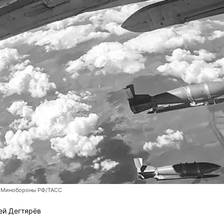
 Минобороны РФ/ТАСС
ей Дегтярёв