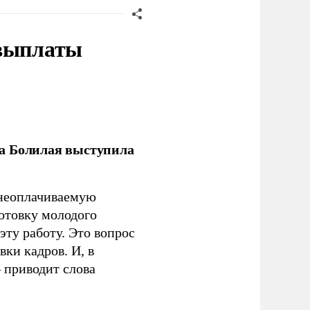
 выплаты
ла Болилая выступила
 неоплачиваемую
готовку молодого
ту работу. Это вопрос
ки кадров. И, в
– приводит слова