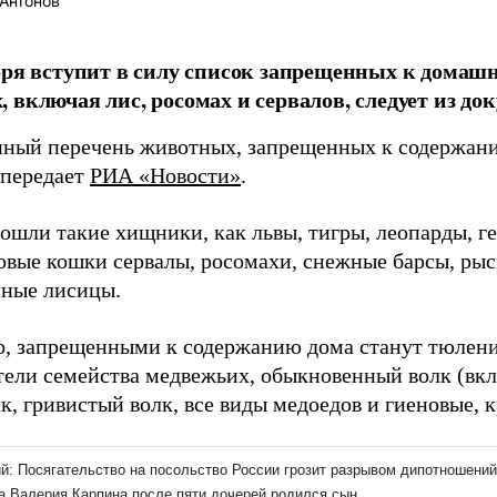
Антонов
бря вступит в силу список запрещенных к домаш
 включая лис, росомах и сервалов, следует из до
ный перечень животных, запрещенных к содержанию
 передает
РИА «Новости»
.
ошли такие хищники, как львы, тигры, леопарды, г
овые кошки сервалы, росомахи, снежные барсы, рыс
ные лисицы.
о, запрещенными к содержанию дома станут тюлени
тели семейства медвежьих, обыкновенный волк (вкл
, гривистый волк, все виды медоедов и гиеновые, 