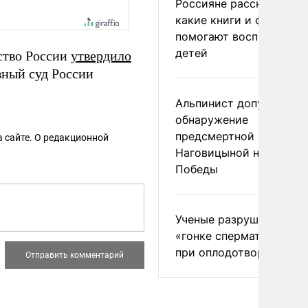
Россияне рассказали,
какие книги и фильмы
помогают воспитывать
детей
ьство России
утвердило
вный суд России
Альпинист допустил
обнаружение
предсмертной записки
 сайте. О редакционной
Наговицыной на пике
Победы
Ученые разрушили миф
«гонке сперматозоидов
при оплодотворении