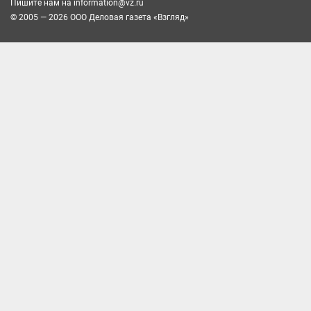
Пишите нам на
information@vz.ru
© 2005 — 2026 ООО Деловая газета «Взгляд»