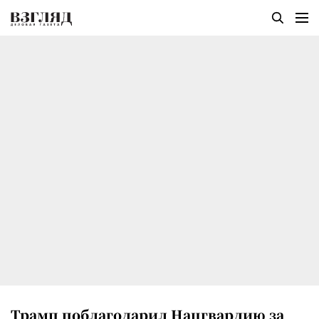
Трамп поблагодарил Нацгвардию за