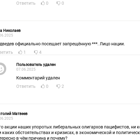
Ответить
0
0
а Николаев
06.2025
дведев официально посещает запрещённую ***. Лицо нации.
ветить
1
4
Пользователь удален
07.06.2025
Комментарий удален
Ответить
0
2
атолий Матвеев
06.2025
то акции наших упоротых либеральных олигархов пацифистов, ни ко
и каких обстоятельствах и кризисах, в экономической и политичес
тересно в чём причина и почему?