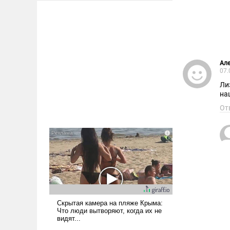
Але
07.
Ли
на
От