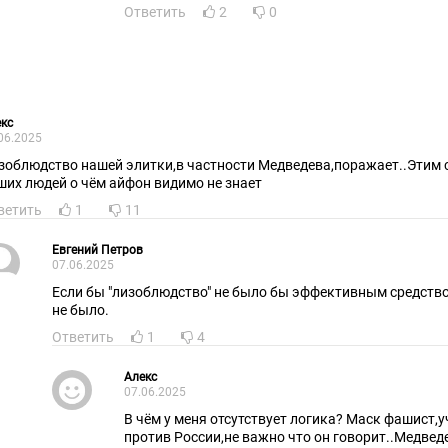
Ответить
2
0
кс
06.2025
зоблюдство нашей элитки,в частности Медведева,поражает..Этим 
ших людей о чём айфон видимо не знает
ветить
1
11
Евгений Петров
07.06.2025
Если бы "лизоблюдство" не было бы эффективным средством
не было.
Ответить
1
4
Алекс
07.06.2025
В чём у меня отсутствует логика? Маск фашист,
против России,не важно что он говорит..Медве