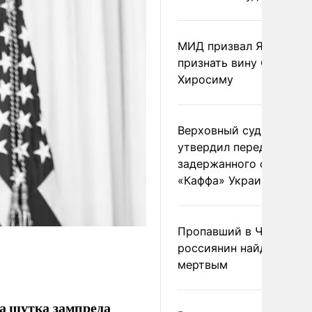
МИД призвал Японию
признать вину США за
Хиросиму
Верховный суд Швеции
утвердил передачу
задержанного сухогруз
«Каффа» Украине
Пропавший в Черногор
россиянин найден
мертвым
а шутка зампреда