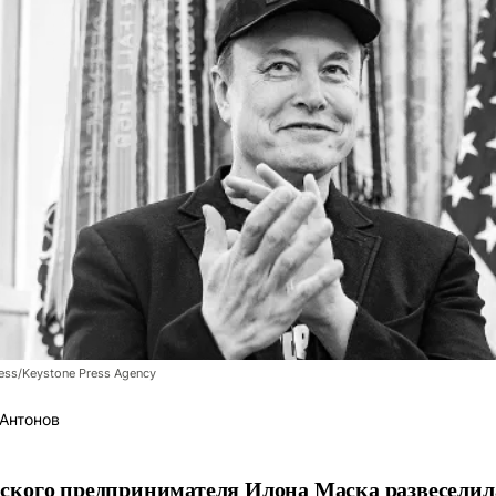
ess/Keystone Press Agency
Антонов
ского предпринимателя Илона Маска развеселил