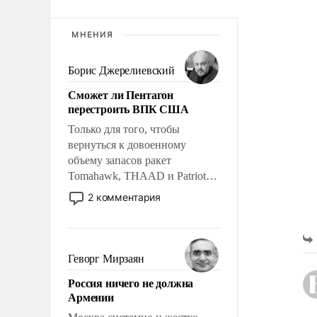
МНЕНИЯ
Борис Джерелиевский
Сможет ли Пентагон
перестроить ВПК США
Только для того, чтобы
вернуться к довоенному
объему запасов ракет
Tomahawk, THAAD и Patriot
США потребуется более трех
2 комментария
лет. Даже небольшая война с
Ираном опустошила
американские арсеналы.
Сложившаяся ситуация
Геворг Мирзаян
означает многолетний период
Россия ничего не должна
уязвимости США, например,
Армении
перед Китаем.