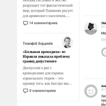
Москва системно и жестко
разрушает тот фантастический
мир, который Пашинян рисует
для армянского населения.
Мир, где политические
14 комментариев
Лех
прожекты будут безусловно
07.
оплачиваться за счет
Ме
российских
От
налогоплательщиков и где
Тимофей Бордачёв
Еревану за свои поступки не
«Большая крокодила» из
нужно отвечать.
Израиля показала проблему
границ допустимого
Дискуссия о рве с
крокодилами для охраны
израильских тюрем – это
пример того, как быстро мы
Ан
двигаемся по пути
07.
9 комментариев
революционных изменений.
За
То, что несколько лет назад
пр
было образом для
Ин