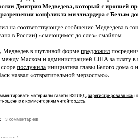
оссии Дмитрия Медведева, который с иронией п
 разрешении конфликта миллиардера с Белым до
тил на соответствующее сообщение Медведева в со
вана в России) «смеющимся до слез» смайлом.
 Медведев в шутливой форме
предложил
посреднич
 между Маском и администрацией США за плату в ви
 ссоре
послужила
инициатива главы Белого дома о 
аск назвал «отвратительной мерзостью».
омментировать материалы газеты ВЗГЛЯД,
зарегистрировавшись
на
отношению к комментариям читайте
здесь
.
:
13
комментариев