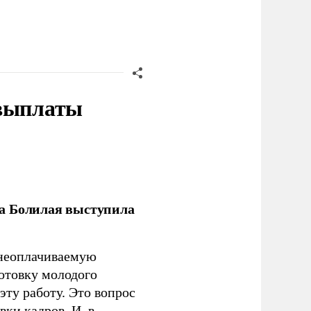
 выплаты
ла Болилая выступила
 неоплачиваемую
готовку молодого
ту работу. Это вопрос
ки кадров. И, в