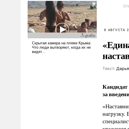
псевдонаучной фантастики,
От
стало всерьез обсуждаемой
идеей.
6 АВГУСТА 2
«Един
наста
Tекст:
Дарья
Кандидат 
за введен
«Наставни
нагрузку. 
специалис
уважения к