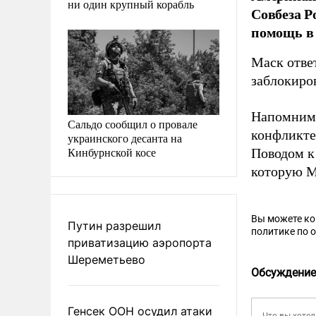
ни один крупный корабль
Совбеза Р
помощь в
Маск отве
заблокиро
Напомним,
Сальдо сообщил о провале
конфликте
украинского десанта на
Кинбурнской косе
Поводом к
которую М
Вы можете к
Путин разрешил
политике по 
приватизацию аэропорта
Шереметьево
Обсуждение
Генсек ООН осудил атаки