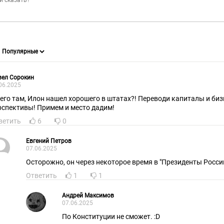
вел Сорокин
06.2025
чего там, Илон нашел хорошего в штатах?! Переводи капиталы и бизн
рспективы! Примем и место дадим!
ветить
6
0
Евгений Петров
07.06.2025
Осторожно, он через некоторое время в "Президенты России
Ответить
1
1
Андрей Максимов
07.06.2025
По Конституции не сможет. :D