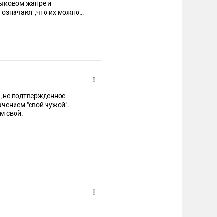
зыковом жанре и
 означают ,что их можно
о ,не подтвержденное
ачением "свой чужой".
м свой.