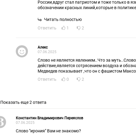
России,вдруг стал патриотом и тоже только в я
обозначении красных линий,которые в политике
нарушать.Два сапога пара.
Читать полностью
Ответить
1
2
Алекс
07.06.2025
Слово не является явлением..Что за муть..Слов
действие,является сотрясением воздуха и обозн
Медведев показывает ,что он с фашистом Максо
Ответить
0
2
Показать еще 2 ответа
Константин Владимирович Переяслов
07.06.2025
Слово "ирония" Вам не знакомо?