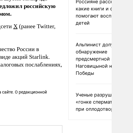
Россияне рассказали,
редложил российскую
какие книги и фильмы
мом.
помогают воспитывать
детей
цсети
X
(ранее Twitter,
Альпинист допустил
ество России в
обнаружение
де акций Starlink.
предсмертной записки
налоговых послаблениях,
Наговицыной на пике
Победы
 сайте. О редакционной
Ученые разрушили миф
«гонке сперматозоидов
при оплодотворении