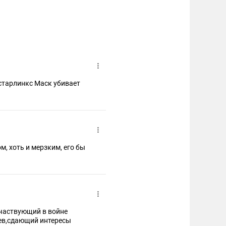
старлинкс Маск убивает
, хоть и мерзким, его бы
участвующий в войне
дев,сдающий интересы