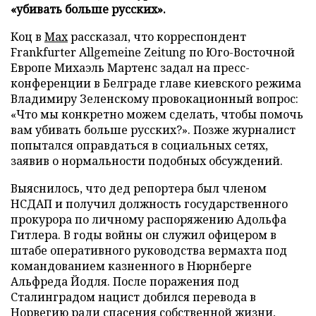
«убивать больше русских».
Коц в
Мах
рассказал, что корреспондент
Frankfurter Allgemeine Zeitung по Юго-Восточной
Европе Михаэль Мартенс задал на пресс-
конференции в Белграде главе киевского режима
Владимиру Зеленскому провокационный вопрос:
«Что мы конкретно можем сделать, чтобы помочь
вам убивать больше русских?». Позже журналист
попытался оправдаться в социальных сетях,
заявив о нормальности подобных обсуждений.
Выяснилось, что дед репортера был членом
НСДАП и получил должность государственного
прокурора по личному распоряжению Адольфа
Гитлера. В годы войны он служил офицером в
штабе оперативного руководства вермахта под
командованием казненного в Нюрнберге
Альфреда Йодля. После поражения под
Сталинградом нацист добился перевода в
Норвегию ради спасения собственной жизни,