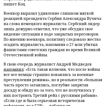
пишет Коц.
Военкор выразил удивление слишком мягкой
реакцией президента Сербии Александра Вучича
на слова немецкого журналиста. Сербский лидер
лишь дежурно отметил, что уже обсудил свое
видение ситуации в ходе закрытых переговоров.
По мнению военкора, политику следовало жестко
осадить журналиста, напомнив о 27 млн убитых
фашистами советских граждан во время Великой
Отечественной войны.
В свою очередь журналист Андрей Медведев
напомнил
: «Есть такая иллюзия, что после войны
все-все немцы страшно покаялись за военные
преступления режима», но в реальности «большая
часть просто затаились, поглубже запрятав
досаду и обиду из-за того, что не получилось у
них построить Третий рейх с русскими рабами».
«Если где и была серьезная историческая
рефлексия, то в ГДР», – добавил он.