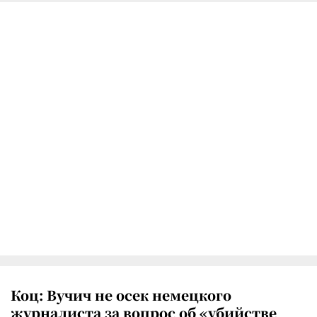
Коц: Вучич не осек немецкого
журналиста за вопрос об «убийстве