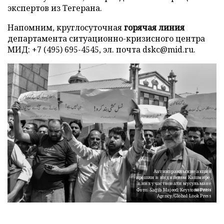
экспертов из Тегерана.
Напомним, круглосуточная
горячая линия
департамента ситуационно-кризисного центра
МИД: +7 (495) 695-4545, эл. почта dskc@mid.ru.
Антиизраильские акции
прошли в индийском Кашмире,
в них участвовали мусульмане
шииты
Фото: Saqib Majeed/Keystone Press
Agency/Global Look Press