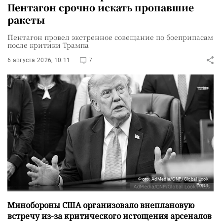
Пентагон срочно искать пропавшие
ракеты
Пентагон провел экстренное совещание по боеприпасам
после критики Трампа
6 августа 2026, 10:11
7
Фото: AdMedia/CNP/Global Look
Press
Минобороны США организовало внеплановую
встречу из-за критического истощения арсеналов