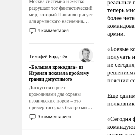
Москва системно и жестко
реальные 
разрушает тот фантастический
теперь мно
мир, который Пашинян рисует
более чет
для армянского населения.
командова
Мир, где этому населению все
4 комментария
армии.
должны просто по
определению, где его
политические прожекты будут
«Боевые к
беспрекословно оплачиваться
получать н
Тимофей Бордачёв
за счет российских
не сегодня
«Большая крокодила» из
налогоплательщиков и где за
решениями
Израиля показала проблему
свои поступки не нужно
границ допустимого
пояснил с
отвечать.
Дискуссия о рве с
крокодилами для охраны
Еще одним
израильских тюрем – это
полковник
пример того, как быстро мы
двигаемся по пути
9 комментариев
«Сегодня 
революционных изменений.
командующ
То, что несколько лет назад
знают и п
было образом для