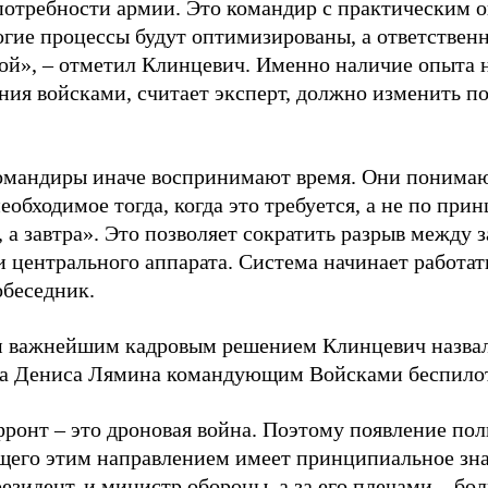
потребности армии. Это командир с практическим о
гие процессы будут оптимизированы, а ответственн
кой», – отметил Клинцевич. Именно наличие опыта 
ния войсками, считает эксперт, должно изменить п
омандиры иначе воспринимают время. Они понимаю
еобходимое тогда, когда это требуется, а не по при
, а завтра». Это позволяет сократить разрыв между
 центрального аппарата. Система начинает работать
обеседник.
 важнейшим кадровым решением Клинцевич назвал 
а Дениса Лямина командующим Войсками беспилот
фронт – это дроновая война. Поэтому появление по
его этим направлением имеет принципиальное зн
резидент, и министр обороны, а за его плечами – б