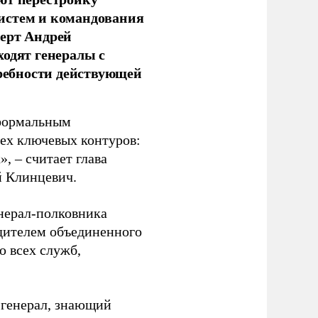
истем и командования
перт Андрей
ходят генералы с
ребности действующей
 формальным
рех ключевых контуров:
, – считает глава
й Клинцевич.
енерал-полковника
дителем объединенного
ю всех служб,
 генерал, знающий