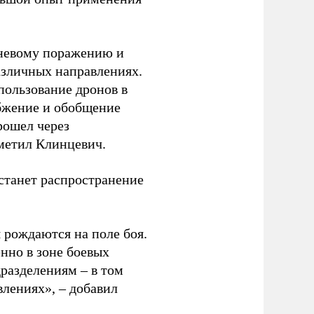
огневому поражению и
азличных направлениях.
спользование дронов в
абжение и обобщение
рошел через
метил Клинцевич.
 станет распространение
 рождаются на поле боя.
нно в зоне боевых
дразделениям – в том
влениях», – добавил