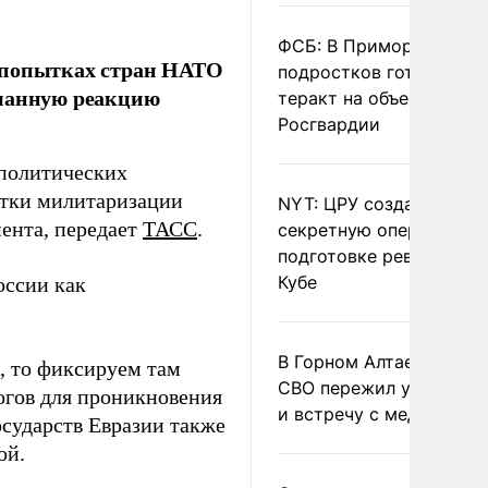
ФСБ: В Приморье трое
о попытках стран НАТО
подростков готовили
уманную реакцию
теракт на объекте
Росгвардии
политических
ытки милитаризации
NYT: ЦРУ создало
ента, передает
ТАСС
.
секретную опергруппу 
подготовке революции 
Кубе
оссии как
В Горном Алтае участн
, то фиксируем там
СВО пережил удар мол
огов для проникновения
и встречу с медведем
сударств Евразии также
ой.