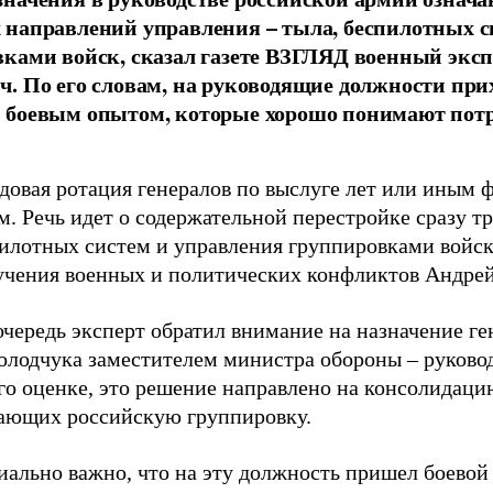
направлений управления – тыла, беспилотных с
ками войск, сказал газете ВЗГЛЯД военный экс
. По его словам, на руководящие должности при
 боевым опытом, которые хорошо понимают пот
ядовая ротация генералов по выслуге лет или иным
м. Речь идет о содержательной перестройке сразу т
пилотных систем и управления группировками войск»
учения военных и политических конфликтов Андре
очередь эксперт обратил внимание на назначение г
олодчука заместителем министра обороны – руково
его оценке, это решение направлено на консолидаци
ающих российскую группировку.
ально важно, что на эту должность пришел боевой