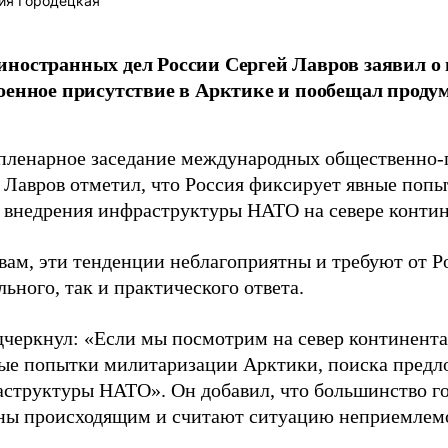
ия Городецкая
ностранных дел России Сергей Лавров заявил 
оенное присутствие в Арктике и пообещал прод
пленарное заседание международных общественно-
 Лавров отметил, что Россия фиксирует явные поп
 внедрения инфраструктуры НАТО на севере контин
овам, эти тенденции неблагоприятны и требуют от Р
ьного, так и практического ответа.
дчеркнул: «Если мы посмотрим на север континента
ые попытки милитаризации Арктики, поиска предл
аструктуры НАТО». Он добавил, что большинство го
ны происходящим и считают ситуацию неприемлем