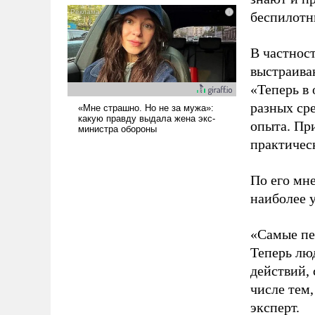
псевдонаучной фантастики,
беспилотны
стало всерьез обсуждаемой
идеей.
В частнос
выстраива
«Теперь в 
разных ср
опыта. Пр
практичес
По его мне
наиболее 
«Самые пе
Теперь лю
действий, 
числе тем,
эксперт.