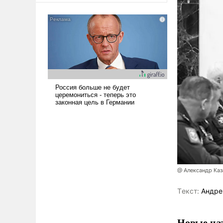
@ Александр Ка
Tекст:
Андре
Новые наз