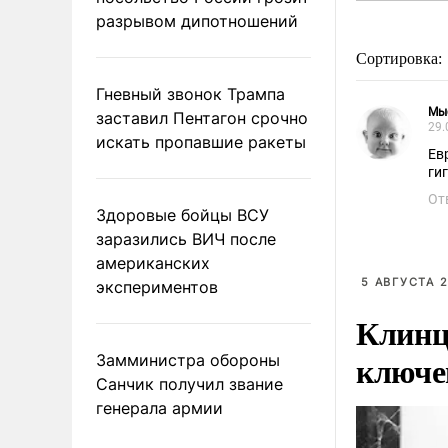
разрывом дипотношений
Сортировка:
Гневный звонок Трампа
Мы
заставил Пентагон срочно
29.
искать пропавшие ракеты
Ев
гиг
От
Здоровые бойцы ВСУ
заразились ВИЧ после
американских
5 АВГУСТА 2
экспериментов
Клинц
ключе
Замминистра обороны
Санчик получил звание
генерала армии