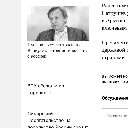
Ранее пом
Патрушев
в Арктике
ключевым 
Президен
Пушков высмеял заявление
державой и
Вайкуле о готовности воевать
с Россией
странами.
Вы можете к
политике по 
ВСУ сбежали из
Торецкого
Обсуждение
Сикорский:
Посягательство на
посольство России грозит