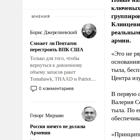
ключевых 
группиров
МНЕНИЯ
Клинцевич
реальным
Борис Джерелиевский
армии.
Сможет ли Пентагон
перестроить ВПК США
«Это не р
Только для того, чтобы
основания
вернуться к довоенному
тыла, бес
объему запасов ракет
Центра из
Tomahawk, THAAD и Patriot
США потребуется более трех
0 комментариев
лет. Даже небольшая война с
В первую 
Ираном опустошила
Валерия С
американские арсеналы.
тыла. По 
Сложившаяся ситуация
Геворг Мирзаян
обеспечив
означает многолетний период
Россия ничего не должна
уязвимости США, например,
Армении
«Принципи
перед Китаем.