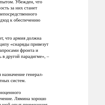
пытом. Убежден, что
ость за них станет
непосредственного
одход к обеспечению
т, что армия должна
нципу «снаряды привезут
 запросами фронта и
 в другой парадигме», –
назначение генерал-
ных систем.
лноценного
ачение. Лямина хорошо
ольшой опыт применения