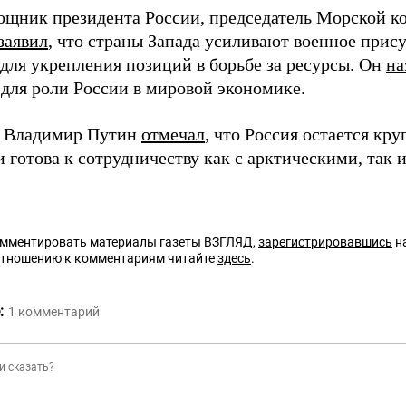
ощник президента России, председатель Морской к
заявил
, что страны Запада усиливают военное прис
 для укрепления позиций в борьбе за ресурсы. Он
на
для роли России в мировой экономике.
т Владимир Путин
отмечал
, что Россия остается кр
 готова к сотрудничеству как с арктическими, так
омментировать материалы газеты ВЗГЛЯД,
зарегистрировавшись
на
отношению к комментариям читайте
здесь
.
:
1
комментарий