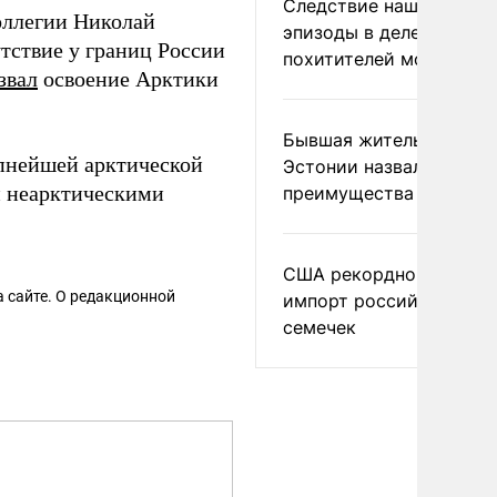
Следствие нашло новы
оллегии Николай
эпизоды в деле
утствие у границ России
похитителей москвичек
звал
освоение Арктики
Бывшая жительница
упнейшей арктической
Эстонии назвала главн
 и неарктическими
преимущества России
США рекордно нарасти
 сайте. О редакционной
импорт российских
семечек