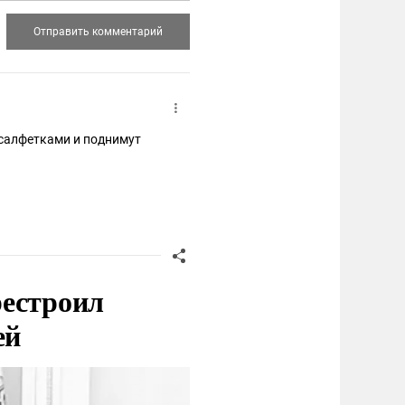
 салфетками и поднимут
рестроил
ей