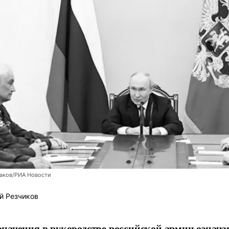
заков/РИА Новости
й Резчиков
начения в руководстве российской армии означа