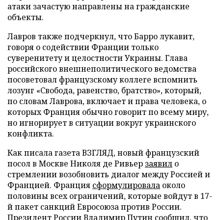
атаки зачастую направлены на гражданские
объекты.
Лавров также подчеркнул, что Барро лукавит,
говоря о содействии Франции только
суверенитету и целостности Украины. Глава
российского внешнеполитического ведомства
посоветовал французскому коллеге вспомнить
лозунг «Свобода, равенство, братство», который,
по словам Лаврова, включает и права человека, о
которых Франция обычно говорит по всему миру,
но игнорирует в ситуации вокруг украинского
конфликта.
Как писала газета ВЗГЛЯД, новый французский
посол в Москве Николя де Ривьер
заявил
о
стремлении возобновить диалог между Россией и
Францией. Франция
сформулировала
около
половины всех ограничений, которые войдут в 17-
й пакет санкций Евросоюза против России.
Президент России Владимир Путин
сообщил
, что