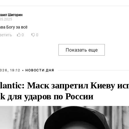
хаил Шигорин
05.2025
ава Богу за всё
ветить
0
0
026, 19:12 •
НОВОСТИ ДНЯ
lantic: Маск запретил Киеву ис
nk для ударов по России