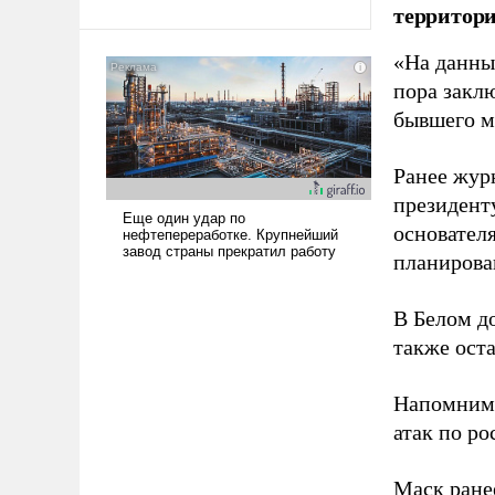
территори
Ираном опустошила
американские арсеналы.
«На данны
Сложившаяся ситуация
пора закл
означает многолетний период
бывшего м
уязвимости США, например,
перед Китаем.
Ранее жур
президент
основател
планирова
В Белом д
также оста
Напомним
атак по ро
Маск ран