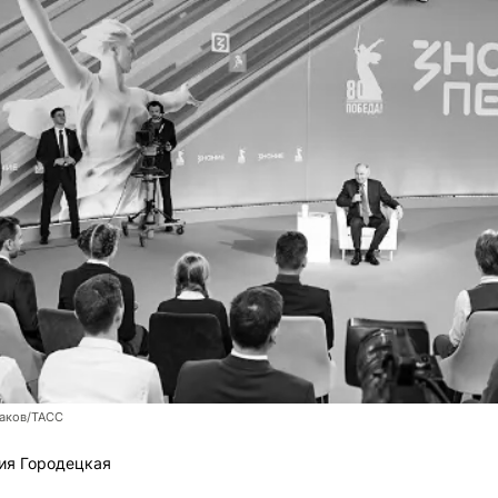
заков/ТАСС
ия Городецкая