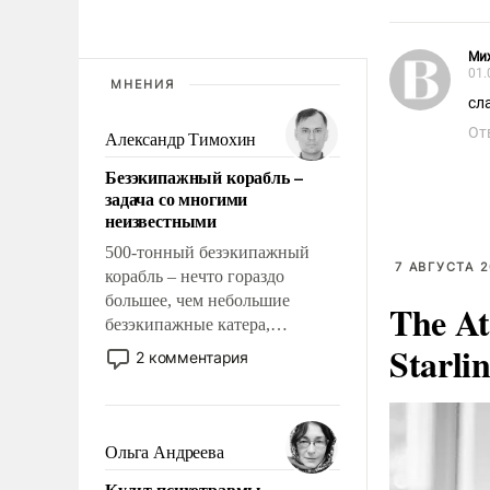
Ми
01.
МНЕНИЯ
сл
От
Александр Тимохин
Безэкипажный корабль –
задача со многими
неизвестными
500-тонный безэкипажный
7 АВГУСТА 2
корабль – нечто гораздо
большее, чем небольшие
The At
безэкипажные катера,
Starli
применение которых уже
2 комментария
стало обыденностью. Задача по
созданию такого корабля очень
сложна и амбициозна. Однако
и ее реализация радикально
Ольга Андреева
поднимет наши боевые
Культ психотравмы