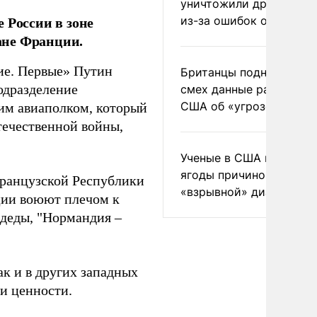
уничтожили друг друга
 России в зоне
из-за ошибок оператор
ане Франции.
ие. Первые» Путин
Британцы подняли на
одразделение
смех данные разведки
США об «угрозе России
им авиаполком, который
течественной войны,
Ученые в США назвали 
ягоды причиной
Французской Республики
«взрывной» диареи
ции воюют плечом к
радеды, "Нормандия –
ак и в других западных
и ценности.