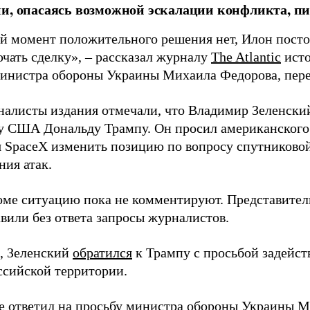
и, опасаясь возможной эскалации конфликта, пиш
й момент положительного решения нет, Илон постоя
ючать сделку», – рассказал журналу
The Atlantic
исто
инистра обороны Украины Михаила Федорова, пер
налисты издания отмечали, что Владимир Зеленски
у США Дональду Трампу. Он просил американского
я SpaceX изменить позицию по вопросу спутниковой
ния атак.
оме ситуацию пока не комментируют. Представите
вили без ответа запросы журналистов.
, Зеленский
обратился
к Трампу с просьбой задейств
ссийской территории.
ее
ответил
на просьбу министра обороны Украины М