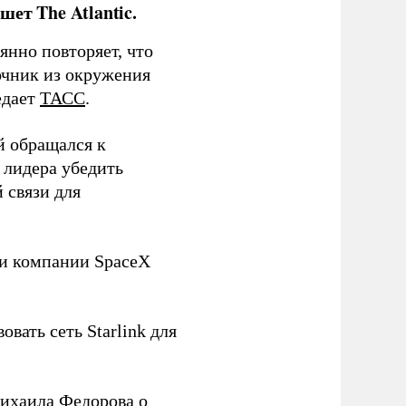
ет The Atlantic.
нно повторяет, что
чник из окружения
едает
ТАСС
.
й обращался к
 лидера убедить
 связи для
ли компании SpaceX
овать сеть Starlink для
ихаила Федорова о