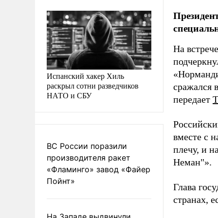
Президент
специаль
На встреч
подчеркну
«Норманди
Испанский хакер Хиль
раскрыл сотни разведчиков
сражался 
НАТО и СБУ
передает
Российски
вместе с 
ВС России поразили
плечу, и н
производителя ракет
Неман"».
«Фламинго» завод «Файер
Пойнт»
Глава госу
странах, 
На Западе выдвинули