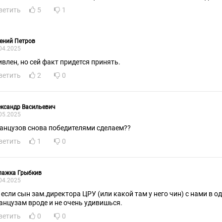
ветить
5
1
ений Петров
04.2025
ивлен, но сей факт придется принять.
ветить
2
0
ксандр Васильевич
05.2025
анцузов снова победителями сделаем??
ветить
1
0
лажка Грыбкив
04.2025
, если сын зам.директора ЦРУ (или какой там у него чин) с нами в о
анцузам вроде и не очень удивишься.
ветить
0
0