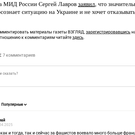
ва МИД России Сергей Лавров
заявил
, что значител
сознает ситуацию на Украине и не хочет отказывать
омментировать материалы газеты ВЗГЛЯД,
зарегистрировавшись
на
отношению к комментариям читайте
здесь
.
:
7
комментариев
зай
04.2025
 как и тогда, так и сейчас за фашистов воевало много больше франц