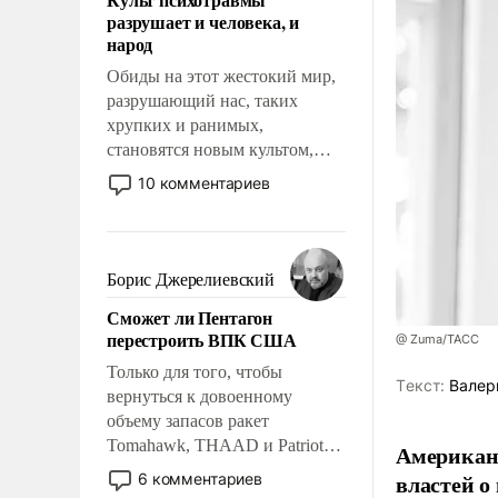
возможности.
разрушает и человека, и
народ
Обиды на этот жестокий мир,
разрушающий нас, таких
хрупких и ранимых,
становятся новым культом,
постепенно вытесняя и
10 комментариев
отменяя традиционное
требование к человеку – быть
мужественным и твердым под
ударами судьбы, брать на себя
Борис Джерелиевский
ответственность, помогать
Сможет ли Пентагон
слабым, идти вперед и
перестроить ВПК США
@ Zuma/ТАСС
адаптироваться.
Только для того, чтобы
Tекст:
Валер
вернуться к довоенному
объему запасов ракет
Tomahawk, THAAD и Patriot
Американ
США потребуется более трех
властей о
6 комментариев
лет. Даже небольшая война с