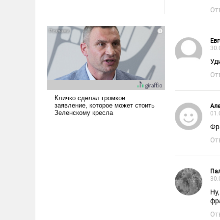
От
Евг
30.
Уд
От
Але
01.
Фр
От
Па
30.
Ну
фр
От