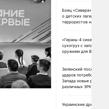
Боец «Севера» рассказ
о детских лагерях
террористов на Украин
«Герань-4 сикер» пора
сухогруз с западным
оружием для ВСУ
Зеленский после ночны
ударов потребовал у
Запада новые ракеты д
различных ЗРК
Украинские дроны