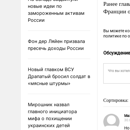
Ранее гла
новые идеи по
Франции о
замороженным активам
России
Вы можете к
политике по 
Фон дер Ляйен призвала
пресечь доходы России
Обсуждение
Новый главком ВСУ
Драпатый бросил солдат в
«мясные штурмы»
Сортировка:
Мирошник назвал
главного инициатора
Ма
мифа о похищении
30.
украинских детей
Но