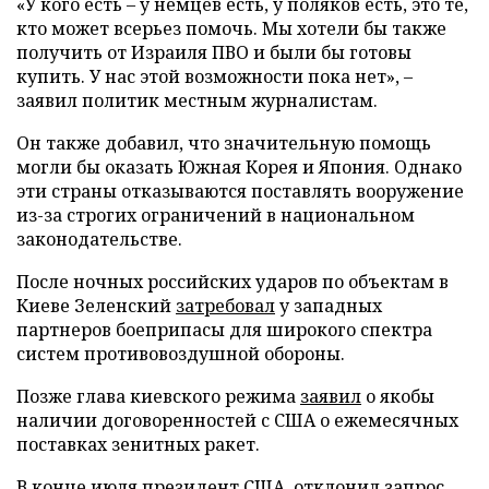
«У кого есть – у немцев есть, у поляков есть, это те,
кто может всерьез помочь. Мы хотели бы также
получить от Израиля ПВО и были бы готовы
купить. У нас этой возможности пока нет», –
заявил политик местным журналистам.
Он также добавил, что значительную помощь
могли бы оказать Южная Корея и Япония. Однако
эти страны отказываются поставлять вооружение
из-за строгих ограничений в национальном
законодательстве.
После ночных российских ударов по объектам в
Киеве Зеленский
затребовал
у западных
партнеров боеприпасы для широкого спектра
систем противовоздушной обороны.
Позже глава киевского режима
заявил
о якобы
наличии договоренностей с США о ежемесячных
поставках зенитных ракет.
В конце июля президент США
отклонил
запрос