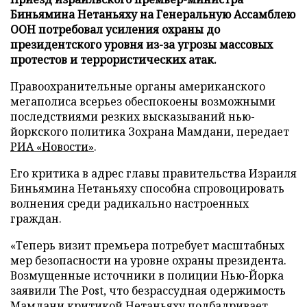
Биньямина Нетаньяху на Генеральную Ассамблею
ООН потребовал усиления охраны до
президентского уровня из-за угрозы массовых
протестов и террористических атак.
Правоохранительные органы американского
мегаполиса всерьез обеспокоены возможными
последствиями резких высказываний нью-
йоркского политика Зохрана Мамдани, передает
РИА «Новости»
.
Его критика в адрес главы правительства Израиля
Биньямина Нетаньяху способна спровоцировать
волнения среди радикально настроенных
граждан.
«Теперь визит премьера потребует масштабных
мер безопасности на уровне охраны президента.
Возмущенные источники в полиции Нью-Йорка
заявили The Post, что безрассудная одержимость
Мамдани критикой Нетаньяху подбадривает