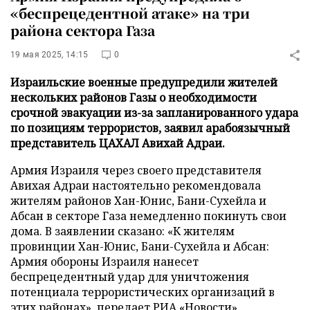
«беспрецедентной атаке» на три
района сектора Газа
19 мая 2025, 14:15
0
Израильские военные предупредили жителей
нескольких районов Газы о необходимости
срочной эвакуации из-за запланированного удара
по позициям террористов, заявил арабоязычный
представитель ЦАХАЛ Авихай Адраи.
Армия Израиля через своего представителя
Авихая Адраи настоятельно рекомендовала
жителям районов Хан-Юнис, Бани-Сухейла и
Абсан в секторе Газа немедленно покинуть свои
дома. В заявлении сказано: «К жителям
провинции Хан-Юнис, Бани-Сухейла и Абсан:
Армия обороны Израиля нанесет
беспрецедентный удар для уничтожения
потенциала террористических организаций в
этих районах», передает
РИА «Новости»
.