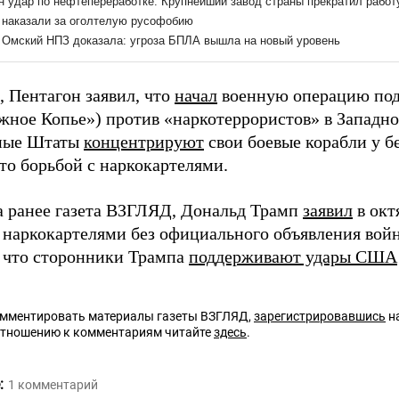
 Пентагон заявил, что
начал
военную операцию под
жное Копье») против «наркотеррористов» в Западн
ные Штаты
концентрируют
свои боевые корабли у б
то борьбой с наркокартелями.
а ранее газета ВЗГЛЯД, Дональд Трамп
заявил
в окт
с наркокартелями без официального объявления вой
 что сторонники Трампа
поддерживают удары США
омментировать материалы газеты ВЗГЛЯД,
зарегистрировавшись
на
отношению к комментариям читайте
здесь
.
:
1
комментарий