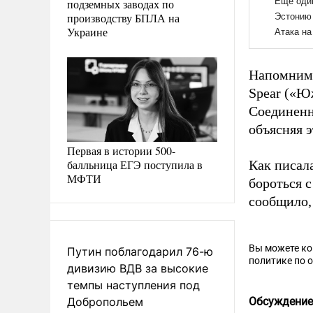
подземных заводах по
производству БПЛА на
Украине
Напомним,
Spear («Ю
Соединен
объясняя э
Первая в истории 500-
балльница ЕГЭ поступила в
Как писал
МФТИ
бороться 
сообщило,
Вы можете к
Путин поблагодарил 76-ю
политике по 
дивизию ВДВ за высокие
темпы наступления под
Добропольем
Обсуждение