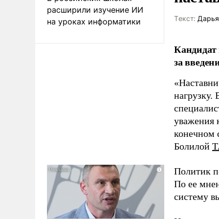
расширили изучение ИИ
Tекст:
Дарья
на уроках информатики
Кандидат 
за введен
«Наставни
нагрузку. 
специалис
уважения к
конечном с
Болилой
Т
Политик п
По ее мне
систему в