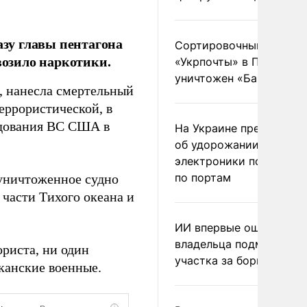
зу главы пентагона
Сортировочный пункт
возило наркотики.
«Укрпочты» в Павлогра
уничтожен «Бандероль
, нанесла смертельный
еррористической, в
ндования ВС США в
На Украине предупреди
об удорожании китайс
электроники после уда
по портам
 уничтоженное судно
 части Тихого океана и
ИИ впервые оштрафова
владельца подмосковн
риста, ни один
участка за борщевик
канские военные.