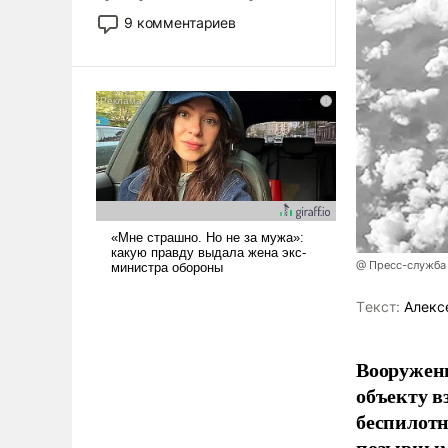
двигаемся по пути
9 комментариев
революционных изменений.
То, что несколько лет назад
было образом для
псевдонаучной фантастики,
стало всерьез обсуждаемой
идеей.
@ Пресс-служба
Tекст:
Алекс
Вооружен
объекту в
беспилотн
позывным