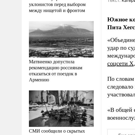
Tекст:
Катер
уклонистов перед выбором
между нищетой и фронтом
Южное ко
Пита Хегс
«Объедине
удар по с
междунаро
Матвиенко допустила
соцсети Х
рекомендацию россиянам
отказаться от поездок в
По словам
Армению
следовало
участвова
«В общей 
военнослу
СМИ сообщили о скрытых