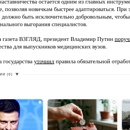
наставничества остается одним из главных инструм
, позволяя новичкам быстрее адаптироваться. При 
 должно быть исключительно добровольным, чтобы 
нального выгорания специалистов.
а газета ВЗГЛЯД, президент Владимир Путин
поруч
ества для выпускников медицинских вузов.
а государства
уточнил
правила обязательной отрабо
И (0)
▼
i
i