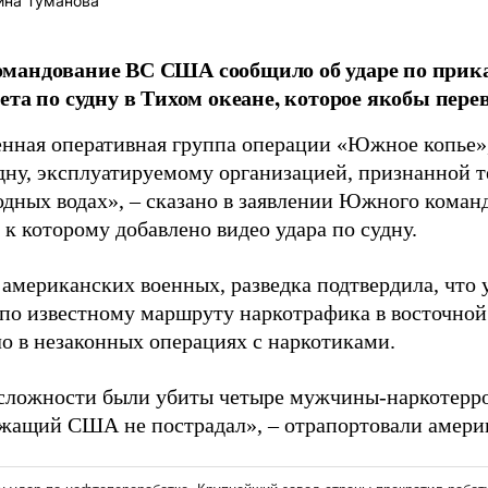
ина Туманова
мандование ВС США сообщило об ударе по прика
ета по судну в Тихом океане, которое якобы пере
нная оперативная группа операции «Южное копье»
удну, эксплуатируемому организацией, признанной т
дных водах», – сказано в заявлении Южного кома
, к которому добавлено видео удара по судну.
 американских военных, разведка подтвердила, что
 по известному маршруту наркотрафика в восточной
ло в незаконных операциях с наркотиками.
сложности были убиты четыре мужчины-наркотерро
жащий США не пострадал», – отрапортовали амери