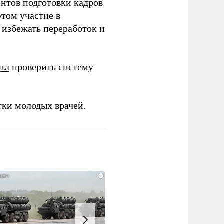
ентов подготовки кадров
этом участие в
избежать переработок и
ил
проверить систему
тки молодых врачей.
i