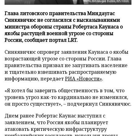
Фото: Mindaugas Kulbis/AP/TASS
Глава литовского правительства Миндаугас
Синкявичюс не согласился с высказываниями
министра обороны страны Робертаса Каунаса о
якобы растущей военной угрозе со стороны
России, сообщает портал LRT.
Синкявичюс опроверг заявления Каунаса о якобы
возрастающей угрозе со стороны России. Глава
правительства призвал не запугивать население
и тщательно взвешивать распространяемую
информацию, передает
РИА «Новости»
.
«Я хотел бы заверить общественность в том, что
уровень угроз как-то кардинально не изменился,
он просто существует», – подчеркнул Синкявичюс.
Днем ранее Робертас Каунас выступил с
заявлением, что Россия якобы планирует
атаковать критическую инфраструктуру
прибалтийских государств, используя дроны