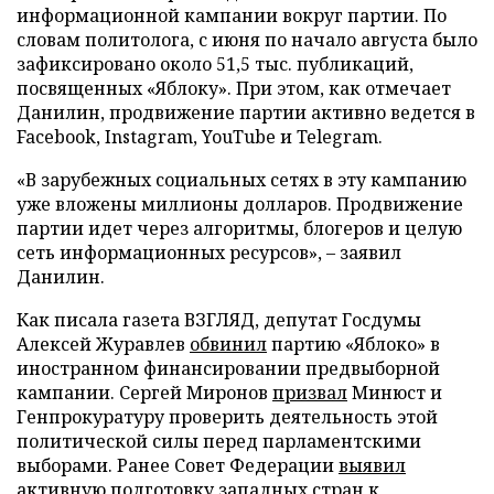
информационной кампании вокруг партии. По
словам политолога, с июня по начало августа было
зафиксировано около 51,5 тыс. публикаций,
посвященных «Яблоку». При этом, как отмечает
Данилин, продвижение партии активно ведется в
Facebook, Instagram, YouTube и Telegram.
«В зарубежных социальных сетях в эту кампанию
уже вложены миллионы долларов. Продвижение
партии идет через алгоритмы, блогеров и целую
сеть информационных ресурсов», – заявил
Данилин.
Как писала газета ВЗГЛЯД, депутат Госдумы
Алексей Журавлев
обвинил
партию «Яблоко» в
иностранном финансировании предвыборной
кампании. Сергей Миронов
призвал
Минюст и
Генпрокуратуру проверить деятельность этой
политической силы перед парламентскими
выборами. Ранее Совет Федерации
выявил
активную подготовку западных стран к