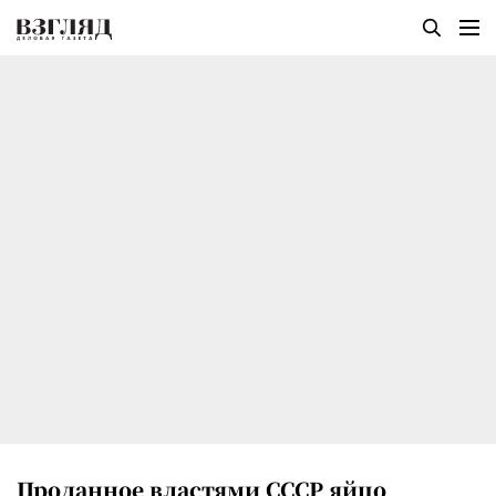
Проданное властями СССР яйцо