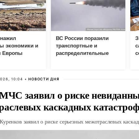
бнажил
ВС России поразили
З
ы экономики и
транспортные и
с
и Европы
распределительные
с
центры в Киеве и
р
области
026, 10:04 •
НОВОСТИ ДНЯ
 МЧС заявил о риске невиданны
раслевых каскадных катастро
Куренков заявил о риске серьезных межотраслевых каска