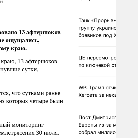
ки
Танк «Прорыв» уничто
группу украинских
ровано 13 афтершоков
боевиков под Харьково
 не ощущались,
ому краю.
ЦБ пересмотрел прогно
 краю, 13 афтершоков
по ключевой ставке
инувшие сутки,
WP: Трамп отчитал
тся, что сутками ранее
Хегсета за нехватку ра
 из которых четыре были
Пост Дмитриева о гибе
нный мониторинг
Европы из-за мигранто
емлетрясения 30 июля.
собрал миллион