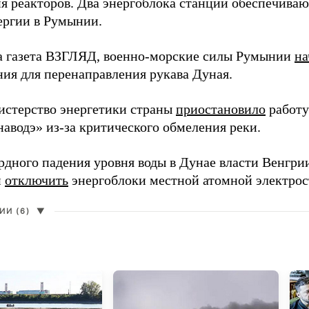
я реакторов. Два энергоблока станции обеспечива
ергии в Румынии.
а газета ВЗГЛЯД, военно-морские силы Румынии
на
ния для перенаправления рукава Дуная.
истерство энергетики страны
приостановило
работу
аводэ» из-за критического обмеления реки.
ордного падения уровня воды в Дунае власти Венгри
и
отключить
энергоблоки местной атомной электро
И (6)
▼