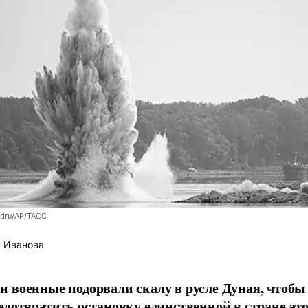
ndru/AP/ТАСС
 Иванова
 военные подорвали скалу в русле Дуная, чтобы
едотвратить остановку единственной в стране ат