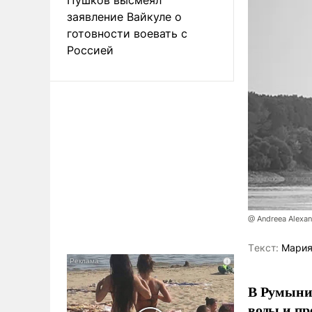
заявление Вайкуле о
готовности воевать с
Россией
@ Andreea Alexa
Tекст:
Мария
В Румынии
воды и пр