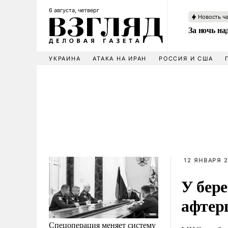
6 августа, четверг
Новость ч
За ночь н
УКРАИНА
АТАКА НА ИРАН
РОССИЯ И США
12 ЯНВАРЯ 2
У бере
афтер
Спецоперация меняет систему