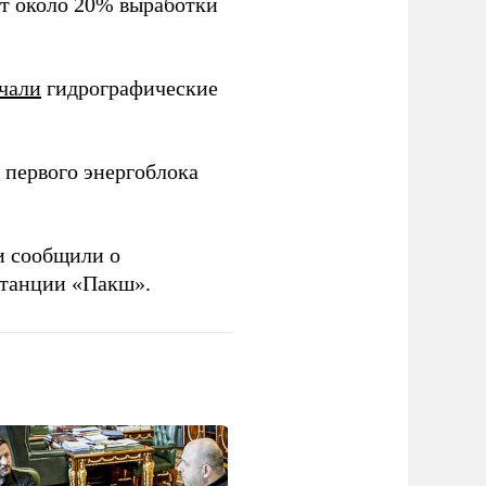
ют около 20% выработки
чали
гидрографические
 первого энергоблока
и сообщили о
станции «Пакш».