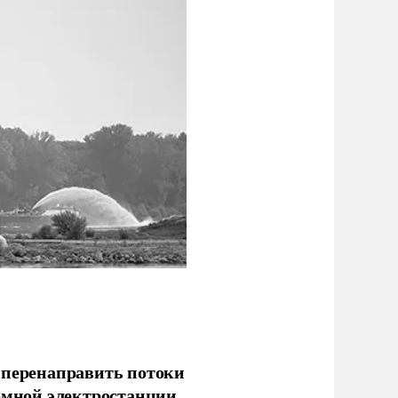
 перенаправить потоки
омной электростанции.