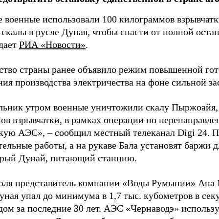
 военные использовали 100 килограммов взрывчат
 скалы в русле Дуная, чтобы спасти от полной ост
дает
РИА «Новости»
.
ство страны ранее объявило режим повышенной гот
ния производства электричества на фоне сильной за
льник утром военные уничтожили скалу Пыржоайя, 
ов взрывчатки, в рамках операции по перенаправле
кую АЭС», – сообщил местный телеканал Digi 24. П
тельные работы, а на рукаве Бала установят баржи 
арый Дунай, питающий станцию.
юля представитель компании «Воды Румынии» Ана 
уная упал до минимума в 1,7 тыс. кубометров в секу
дом за последние 30 лет. АЭС «Чернаводэ» использу