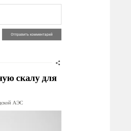
ную скалу для
одской АЭС