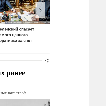
еленский спасает
У Одессы и Николаева
амого ценного
уничтожены сухогрузы
оратника за счет
и контейнерный
азведки
терминал с
вооружением для ВСУ
х ранее
ф
дных катастроф