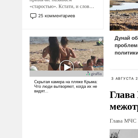
«старостью». Кстати, и слово-
то это уже стараются не
25 комментариев
использовать – так же, как
«бабка», «дед», – хотя бы в
образованной среде, потому
Дунай о
что оно уже несет негативные
проблем
коннотации.
политик
3 АВГУСТА 2
Глава
межот
Глава МЧС 