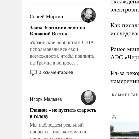
охлаждени
То, что несколько лет назад
было образом для
электроэн
псевдонаучной фантастики,
Сергей Миркин
стало всерьез обсуждаемой
Как писал
Зачем Зеленский лезет на
идеей.
Ближний Восток
исследова
Украинские лоббисты в США
Ранее мин
использовали все свои
возможности, чтобы повлиять
АЭС «Черн
на Трампа в вопросе
предоставления вооружений
0 комментариев
Из-за рек
своим нанимателям. Вероятно,
намерени
кому-то из тех, кто
консультирует Киев, пришла в
КОММЕНТАРИ
голову мысль: хорошо бы
Игорь Мальцев
продемонстрировать, что
Главное – не пустить старость
Украина вступила в
в голову
вооруженное противостояние
с Ираном.
Мы наблюдаем реальный
прорыв в теме, которую по
привычке называем