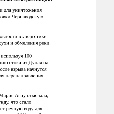
ки для уничтожения
ановки Чернаводскую
овности в энергетике
сухи и обмеления реки.
используя 100
нию стока из Дуная на
осле взрыва начнутся
для перенаправления
Мария Агиу отмечала,
нду, что стало
ет речную воду для