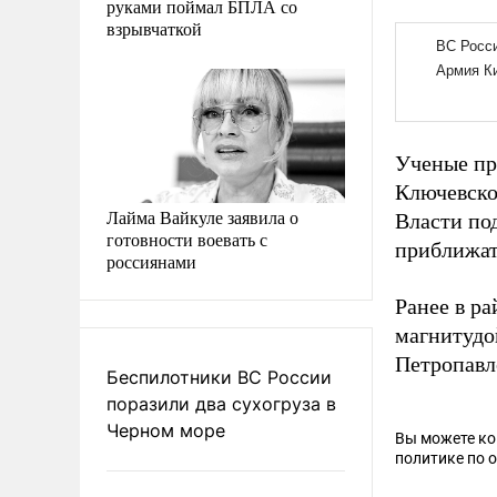
руками поймал БПЛА со
взрывчаткой
Ученые пр
Ключевско
Лайма Вайкуле заявила о
Власти по
готовности воевать с
приближат
россиянами
Ранее в р
магнитудо
Петропавл
Беспилотники ВС России
поразили два сухогруза в
Черном море
Вы можете к
политике по 