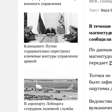
МЧС сообщи
военного управления
Tекст:
Вера 
В течение
магнитудо
сообщили
Клинцевич: Путин
По данным
содержательно перестроил
ключевые контуры управления
магнитудо
армией
передает
Р
Толчки не
было зафик
ощутимы д
Ведомство
В аэропорту Лейпцига
вулканиче
сотрудник наземной службы