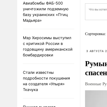
Авиабомбы ФАБ-500
уничтожили подземную
базу украинских «Птиц
Мадьяра»
Сортировка:
Мэр Хиросимы выступил
с критикой России в
годовщину американской
3 АВГУСТА 2
бомбардировки
Румын
спасе
Стали известны
подробности покушения
Военные Ру
на создателя «Упыря»
Ткачука
Пушков высмеял