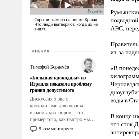
Румынские
подводной
АЭС, пере
Правитель
из-за паде
МНЕНИЯ
Тимофей Бордачёв
«В понеде
килограмм
«Большая крокодила» из
Израиля показала проблему
Чернаводс
границ допустимого
дноуглуби
Дискуссия о рве с
воды в Ст
крокодилами для охраны
израильских тюрем – это
В конце и
пример того, как быстро мы
что сток Д
двигаемся по пути
8 комментариев
антирекор
революционных изменений.