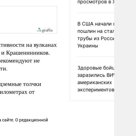
просмотров в X
В США начали пересмо
пошлин на стальные
трубы из России и с
тивности на вулканах
Украины
 и Крашенинников.
рекомендуют не
Здоровые бойцы ВСУ
ти.
заразились ВИЧ после
американских
дземные толчки
экспериментов
километрах от
 сайте. О редакционной