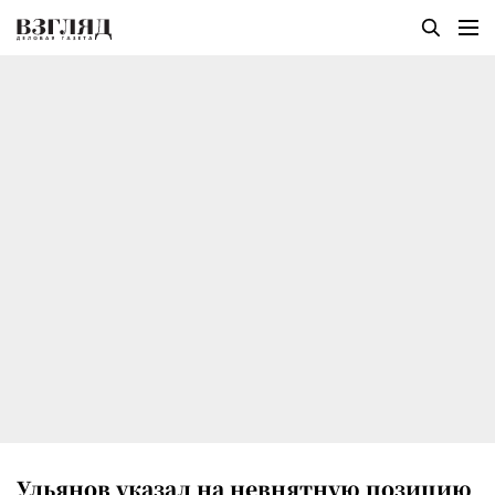
Ульянов указал на невнятную позицию