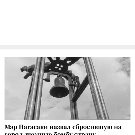
Мэр Нагасаки назвал сбросившую на
город атомную бомбу страну