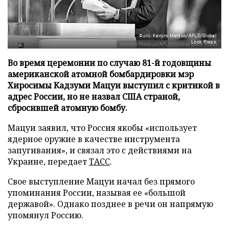
Фото: Kenjiro Matsuo/AFLO/Global
Look Press
Во время церемонии по случаю 81-й годовщины
американской атомной бомбардировки мэр
Хиросимы Кадзуми Мацуи выступил с критикой в
адрес России, но не назвал США страной,
сбросившей атомную бомбу.
Мацуи заявил, что Россия якобы «использует
ядерное оружие в качестве инструмента
запугивания», и связал это с действиями на
Украине, передает
ТАСС
.
Свое выступление Мацуи начал без прямого
упоминания России, называя ее «большой
державой». Однако позднее в речи он напрямую
упомянул Россию.