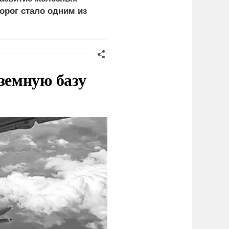
орог стало одним из
посольство России
риоритетов Народной
грозит разрывом
рограммы ЕР
дипотношений
земную базу