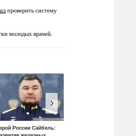
ил
проверить систему
тки молодых врачей.
ерой России Сайбель:
Сикорский:
азвитие железных
Посягательство на