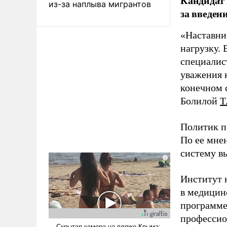
Кандидат 
из-за наплыва мигрантов
за введен
«Наставни
нагрузку. 
специалис
уважения к
конечном с
Болилой
Т
Политик п
По ее мне
систему в
Институт 
в медицине
программе
профессио