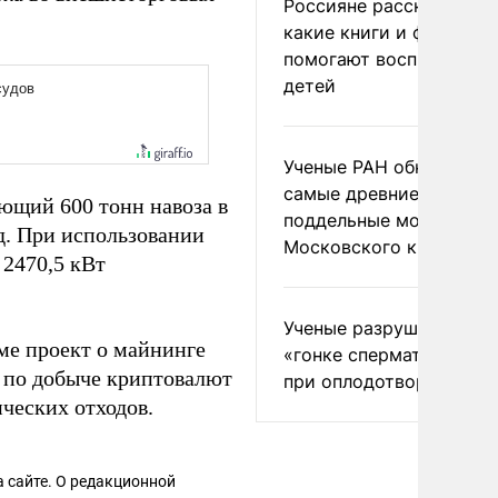
Россияне рассказали,
какие книги и фильмы
помогают воспитывать
детей
Ученые РАН обнаружил
самые древние
ющий 600 тонн навоза в
поддельные монеты
од. При использовании
Московского княжеств
 2470,5 кВт
Ученые разрушили миф
е проект о майнинге
«гонке сперматозоидов
 по добыче криптовалют
при оплодотворении
ических отходов.
 сайте. О редакционной