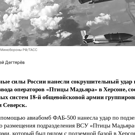
 Минобороны РФ/ТАСС
ей Дегтярёв
ные силы России нанесли сокрушительный удар 
звода операторов «Птицы Мадьяра» в Херсоне, с
ых систем 18-й общевойсковой армии группиров
 Северск.
 помощью авиабомб ФАБ-500 нанесла удар по подз
о размещения подразделения ВСУ «Птицы Мадьяра»
ами, который был рядом с подземной базой в Херсо