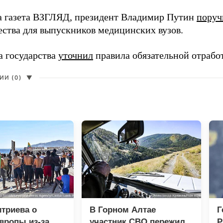
а газета ВЗГЛЯД, президент Владимир Путин
поруч
ества для выпускников медицинских вузов.
а государства
уточнил
правила обязательной отрабо
И (0)
▼
триева о
В Горном Алтае
Г
вропы из-за
участник СВО пережил
Р