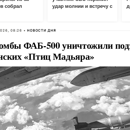
в собрал
удар молнии и встречу с
д
 просмотров в
медведем
п
п
026, 08:26 •
НОВОСТИ ДНЯ
омбы ФАБ-500 уничтожили под
нских «Птиц Мадьяра»