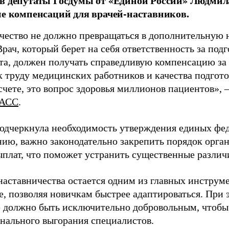
в депутаты Госдумы от «Единой России» Людми
ие компенсаций для врачей-наставников.
чество не должно превращаться в дополнительную
Врач, который берет на себя ответственность за под
та, должен получать справедливую компенсацию за э
 труду медицинских работников и качества подготов
чете, это вопрос здоровья миллионов пациентов», 
АСС
.
одчеркнула необходимость утверждения единых фед
нию, важно законодательно закрепить порядок орга
ыплат, что поможет устранить существенные различ
наставничества остается одним из главных инструм
, позволяя новичкам быстрее адаптироваться. При 
 должно быть исключительно добровольным, чтобы 
нального выгорания специалистов.