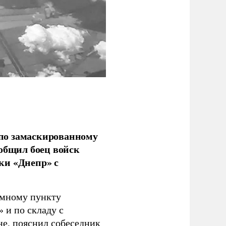
по замаскированному
ообщил боец войск
ки «Днепр» с
емному пункту
 и по складу с
не, пояснил собеседник