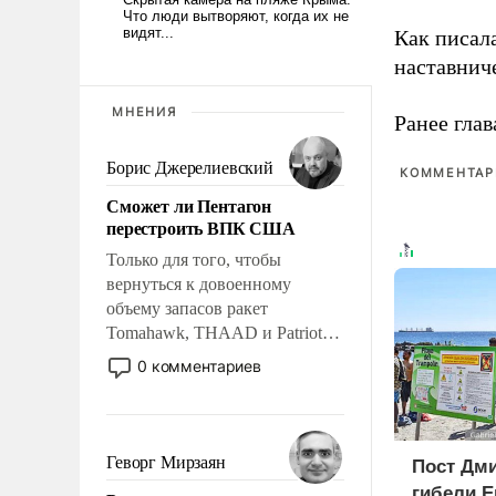
Как писал
наставнич
МНЕНИЯ
Ранее глав
Борис Джерелиевский
КОММЕНТАРИ
Сможет ли Пентагон
перестроить ВПК США
Только для того, чтобы
вернуться к довоенному
объему запасов ракет
Tomahawk, THAAD и Patriot
США потребуется более трех
0 комментариев
лет. Даже небольшая война с
Ираном опустошила
американские арсеналы.
Сложившаяся ситуация
Геворг Мирзаян
Пост Дми
означает многолетний период
гибели Е