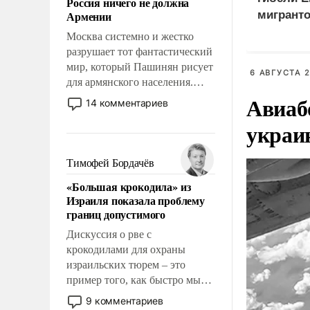
Россия ничего не должна
уязвимости США, например,
Армении
мигранто
перед Китаем.
миллион
Москва системно и жестко
X
разрушает тот фантастический
мир, который Пашинян рисует
6 АВГУСТА 2
для армянского населения.
Мир, где этому населению все
Авиаб
14 комментариев
должны просто по
украи
определению, где его
политические прожекты будут
беспрекословно оплачиваться
Тимофей Бордачёв
за счет российских
«Большая крокодила» из
налогоплательщиков и где за
Израиля показала проблему
свои поступки не нужно
границ допустимого
отвечать.
Дискуссия о рве с
крокодилами для охраны
израильских тюрем – это
пример того, как быстро мы
двигаемся по пути
9 комментариев