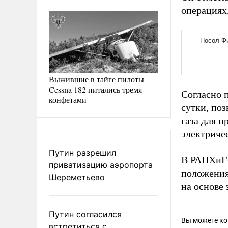
операциях
Выжившие в тайге пилоты
Cessna 182 питались тремя
Согласно 
конфетами
сутки, поз
газа для п
электриче
Путин разрешил
В РАНХиГС
приватизацию аэропорта
положения
Шереметьево
на основе 
Путин согласился
Вы можете к
встретиться с