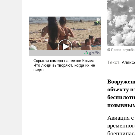
революционных изменений.
То, что несколько лет назад
было образом для
псевдонаучной фантастики,
стало всерьез обсуждаемой
идеей.
@ Пресс-служба
Tекст:
Алекс
Вооружен
объекту в
беспилотн
позывным
Авиация с
временног
боеприпас