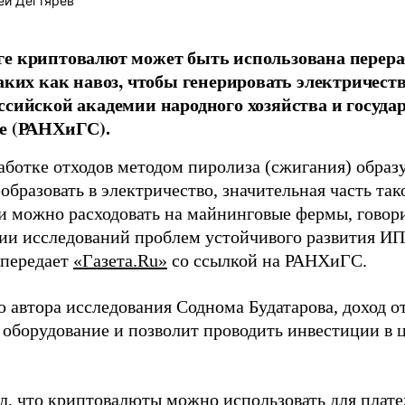
ей Дегтярев
е криптовалют может быть использована перера
таких как навоз, чтобы генерировать электричеств
ссийской академии народного хозяйства и госуд
е (РАНХиГС).
аботке отходов методом пиролиза (сжигания) образу
бразовать в электричество, значительная часть та
 и можно расходовать на майнинговые фермы, говори
ии исследований проблем устойчивого развития И
 передает
«Газета.Ru»
со ссылкой на РАНХиГС.
 автора исследования Соднома Будатарова, доход о
а оборудование и позволит проводить инвестиции в
л, что криптовалюты можно использовать для плат