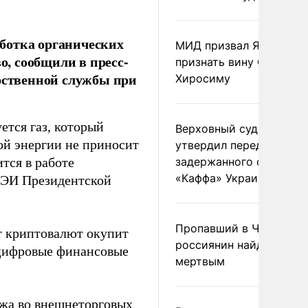
ботка органических
МИД призвал Японию
о, сообщили в пресс-
признать вину США за
арственной службы при
Хиросиму
ется газ, который
Верховный суд Швеции
кой энергии не приносит
утвердил передачу
тся в работе
задержанного сухогруз
«Каффа» Украине
ПЭИ Президентской
Пропавший в Черногор
т криптовалют окупит
россиянин найден
 цифровые финансовые
мертвым
ежа во внешнеторговых