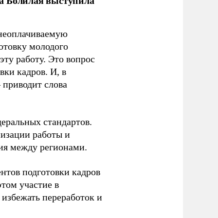
ла Болилая выступила
 неоплачиваемую
готовку молодого
ту работу. Это вопрос
ки кадров. И, в
– приводит слова
еральных стандартов.
низации работы и
ия между регионами.
ентов подготовки кадров
этом участие в
избежать переработок и