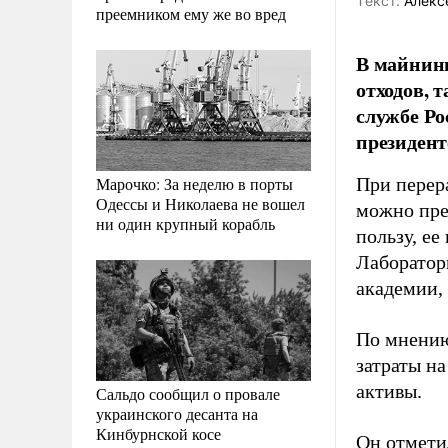
Tекст:
Алекс
преемником ему же во вред
В майнинг
отходов, 
службе Ро
президент
Марочко: За неделю в порты
При перер
Одессы и Николаева не вошел
можно прео
ни один крупный корабль
пользу, ее
Лаборатор
академии,
По мнению
затраты н
активы.
Сальдо сообщил о провале
украинского десанта на
Кинбурнской косе
Он отмети