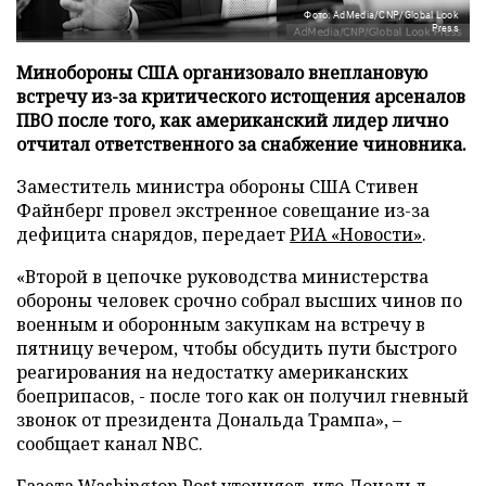
Фото: AdMedia/CNP/Global Look
Press
Минобороны США организовало внеплановую
встречу из-за критического истощения арсеналов
ПВО после того, как американский лидер лично
отчитал ответственного за снабжение чиновника.
Заместитель министра обороны США Стивен
Файнберг провел экстренное совещание из-за
дефицита снарядов, передает
РИА «Новости»
.
«Второй в цепочке руководства министерства
обороны человек срочно собрал высших чинов по
военным и оборонным закупкам на встречу в
пятницу вечером, чтобы обсудить пути быстрого
реагирования на недостатку американских
боеприпасов, - после того как он получил гневный
звонок от президента Дональда Трампа», –
сообщает канал NBC.
Газета Washington Post уточняет, что Дональд