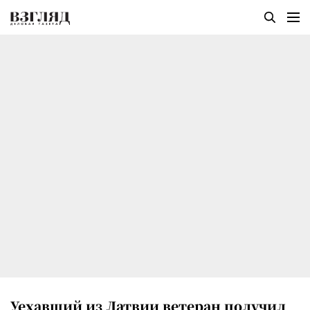
Уехавший из Латвии ветеран получил