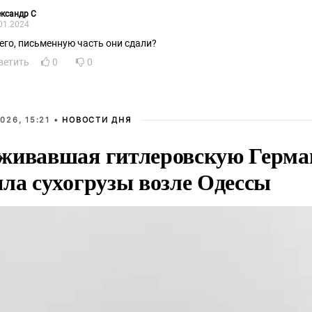
ксандр С
01.2024
чего, письменную часть они сдали?
ветить
0
0
026, 15:21 •
НОВОСТИ ДНЯ
живавшая гитлеровскую Герма
яла сухогрузы возле Одессы