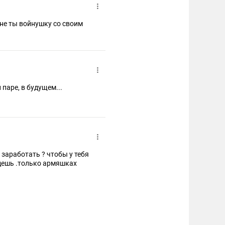
ане ты войнушку со своим
 паре, в будущем...
заработать ? чтобы у тебя
едешь .только армяшках