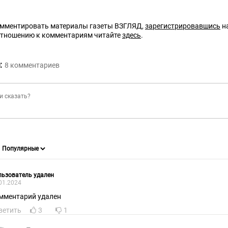
омментировать материалы газеты ВЗГЛЯД,
зарегистрировавшись
на
отношению к комментариям читайте
здесь
.
:
8
комментариев
ьзователь удален
01.2024
мментарий удален
ветить
3
1