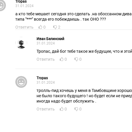
Tropas
31.01.2024
а кто тебе мешает сегодня это сделать .на обоссанном див
типа "***" всегда его побеждаешь . так ОНО ???
Ответить
0
2
Иван Белинский
31.01.2024
Тропас, дай бог тебе такое же будущее, что и этой
Ответить
0
0
Tropas
31.01.2024
тролль-пид хочешь у меня в Тамбовщине хорошо 
не было такого будущего ! но будет если не при
иногда надо будет обслужить .
Ответить
0
0