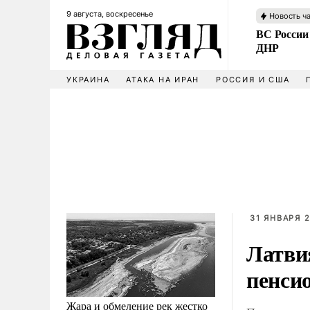
9 августа, воскресенье
Новость ч
ВС России
ДНР
УКРАИНА
АТАКА НА ИРАН
РОССИЯ И США
31 ЯНВАРЯ 2
Латви
пенси
Жара и обмеление рек жестко