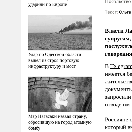
Посольство
ударили по Европе
Tекст:
Ольга
Власти Ла
супругам,
послужило
говорения
Удар по Одесской области
вывел из строя портовую
инфраструктуру и мост
В
Telegra
имеется б
жительств
документы
запросили
отводе им 
Мэр Нагасаки назвал страну,
Россияне 
сбросившую на город атомную
который вк
бомбу