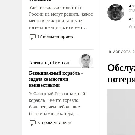
Але
Уже несколько столетий в
31.
России не могут решить, какое
а 
место в ее жизни занимает
От
интеллигенция, кто к ней
принадлежит, а кого из нее
17 комментариев
исключили с правом
восстановления и без оного. И
8 АВГУСТА 2
чем она отличается от просто
образованных людей. Иногда
Александр Тимохин
Обслу
казалось, что эти вопросы
Безэкипажный корабль –
решены раз и навсегда, но –
потер
задача со многими
нет, не решены.
неизвестными
500-тонный безэкипажный
корабль – нечто гораздо
большее, чем небольшие
безэкипажные катера,
применение которых уже
5 комментариев
стало обыденностью. Задача по
созданию такого корабля очень