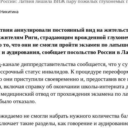
 России: Латвия лишила ВНЖ пару пожилых глухонемых 
 Никитина
твии аннулировали постоянный вид на жительст
 жителям Риги, страдающим врожденной глухоне
 то, что они не смогли пройти экзамен по латыш
 и аудирования, сообщает посольство России в Л
m
-канале диппредставительства сообщается, что у 
ессрочный статус инвалидов. К процедуре переофор
о они приступили своевременно и, предоставив все
, включая справку об окончании школы-интерната 
 медицинский отвод от прохождения экзамена по л
было отказало.
ожидаемо не смогли набрать нужного количества бал
лючает такие разделы, как говорение и аудирование