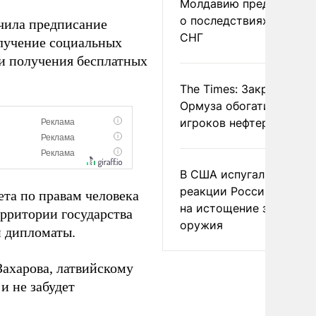
Молдавию предупреди
о последствиях выхода
чила предписание
СНГ
лучение социальных
и получения бесплатных
The Times: Закрытие
Ормуза обогатило новы
игроков нефтерынка
В США испугались
реакции России и Кита
ета по правам человека
на истощение запасов
ерритории государства
оружия
и дипломаты.
ахарова, латвийскому
и не забудет