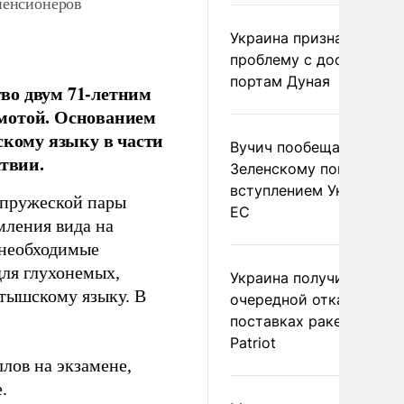
пенсионеров
Украина признала
проблему с доступом к
портам Дуная
во двум 71-летним
мотой. Основанием
скому языку в части
Вучич пообещал
атвии.
Зеленскому помочь со
вступлением Украины в
супружеской пары
ЕС
мления вида на
 необходимые
для глухонемых,
Украина получила
атышскому языку. В
очередной отказ в
поставках ракет для
Patriot
лов на экзамене,
.