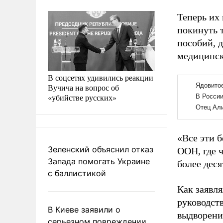
Теперь их
покинуть 
пособий, 
медицинск
В соцсетях удивились реакции
Вучича на вопрос об
«убийстве русских»
«Все эти 
Зеленский объяснил отказ
ООН, где 
Запада помогать Украине
более деся
с баллистикой
Как заявл
руководств
В Киеве заявили о
выдворени
серьезном повреждении