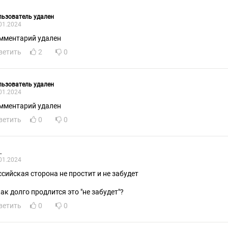
ьзователь удален
01.2024
мментарий удален
ветить
2
0
ьзователь удален
01.2024
мментарий удален
ветить
0
0
.
01.2024
ссийская сторона не простит и не забудет
как долго продлится это "не забудет"?
ветить
0
0