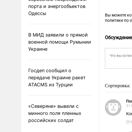
порта и энергообъектов
Одессы
Вы можете к
политике по 
В МИД заявили о прямой
Обсуждение
военной помощи Румынии
Украине
Госдеп сообщил о
передаче Украине ракет
ATACMS из Турции
Сортировка:
Пол
«Северяне» вывели с
31.
минного поля пленных
Ко
российских солдат
От