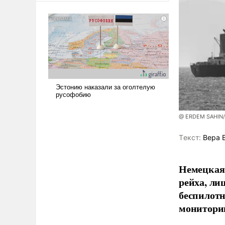
сложна и амбициозна. Однако
и ее реализация радикально
поднимет наши боевые
возможности.
@ ERDEM SAHIN
Tекст:
Вера 
Немецкая 
рейха, ли
беспилотн
мониторин