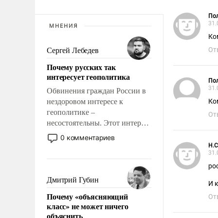
Пол
31.
МНЕНИЯ
Ко
От
Сергей Лебедев
Почему русских так
интересует геополитика
Пол
31.
Обвинения граждан России в
нездоровом интересе к
Ко
геополитике –
От
несостоятельны. Этот интерес
рационален и прагматичен. Он
0 комментариев
обусловлен тысячелетним
H.C
31.
опытом выживания в крайне
непростых условиях и
ро
фундаментальным знанием,
Дмитрий Губин
И 
что мировая политика имеет
Почему «объясняющий
От
свойство заявляться на порог
класс» не может ничего
нашего дома.
объяснить