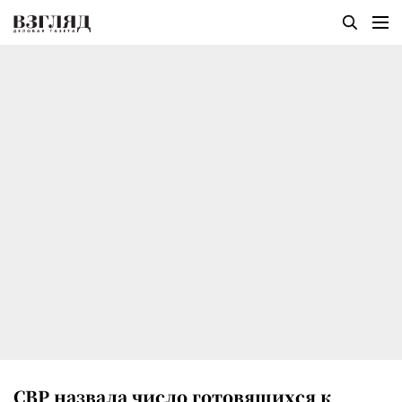
СВР назвала число готовящихся к