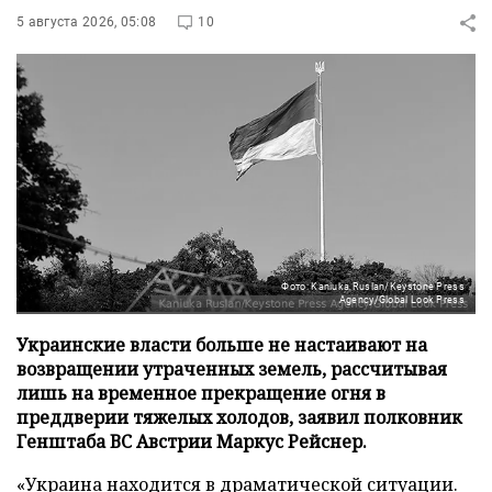
5 августа 2026, 05:08
10
Фото: Kaniuka Ruslan/Keystone Press
Agency/Global Look Press
Украинские власти больше не настаивают на
возвращении утраченных земель, рассчитывая
лишь на временное прекращение огня в
преддверии тяжелых холодов, заявил полковник
Генштаба ВС Австрии Маркус Рейснер.
«Украина находится в драматической ситуации.