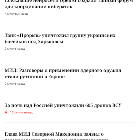
для координации кибератак
4 минуты назад
Танк «Прорыв» уничтожил группу украинских
боевиков под Харьковом
9 минут назад
МИД: Разговоры о применении ядерного оружия
стали рутинной в Европе
9 минут назад
За ночь над Россией уничтожили 605 дронов ВСУ
12 минут назад
Глава МИД Северной Македонии заявил о
разочаровании процессом евроинтеграции