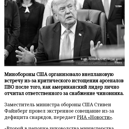
Фото: AdMedia/CNP/Global Look
Press
Минобороны США организовало внеплановую
встречу из-за критического истощения арсеналов
ПВО после того, как американский лидер лично
отчитал ответственного за снабжение чиновника.
Заместитель министра обороны США Стивен
Файнберг провел экстренное совещание из-за
дефицита снарядов, передает
РИА «Новости»
.
«Второй в цепочке руководства министерства