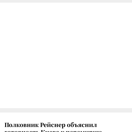
Полковник Рейснер объяснил
готовность Киева к перемирию