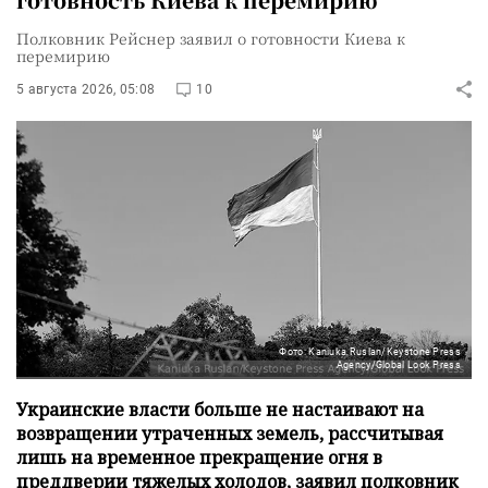
Полковник Рейснер заявил о готовности Киева к
перемирию
5 августа 2026, 05:08
10
Фото: Kaniuka Ruslan/Keystone Press
Agency/Global Look Press
Украинские власти больше не настаивают на
возвращении утраченных земель, рассчитывая
лишь на временное прекращение огня в
преддверии тяжелых холодов, заявил полковник