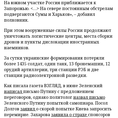
На южном участке Россия приближается к
Запорожью. <…> На севере постоянным обстрелам
подвергаются Сумы и Харьков», – добавил
полковник.
При этом вооруженные силы России продолжают
уничтожать логистические центры, места сборки
дронов и пункты дислокации иностранных
наемников.
За сутки украинские формирования потеряли
более 1435 солдат, один танк, 13 бронемашин, 12
орудий артиллерии, три станции РЭБ и две
станции радиоэлектронной разведки.
Как писала газета ВЗГЛЯД, в июне Зеленский
написал
письмо Путину с предложением
переговоров, однако политолог
назвал письмо
Зеленского Путину попыткой самопиара. Посол
Долгов
заявил
о скорой попытке Киева запросить
перемирие. Захарова
заявила о страхе
спонсоров