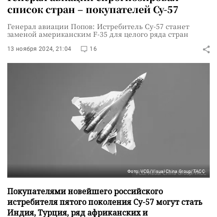
список стран – покупателей Су-57
Генерал авиации Попов: Истребитель Су-57 станет
заменой американским F-35 для целого ряда стран
13 ноября 2024, 21:04
16
Фото: VCG/Visual China Group/ТАСС
Покупателями новейшего российского
истребителя пятого поколения Су-57 могут стать
Индия, Турция, ряд африканских и