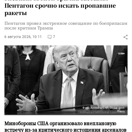
Пентагон срочно искать пропавшие
ракеты
Пентагон провел экстренное совещание по боеприпасам
после критики Трампа
6 августа 2026, 10:11
7
Фото: AdMedia/CNP/Global Look
Press
Минобороны США организовало внеплановую
встречу из-за критического истощения арсеналов