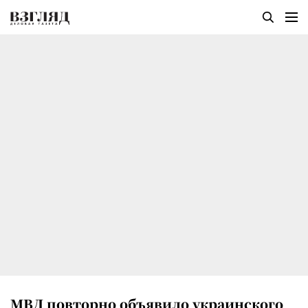
МВД повторно объявило украинского