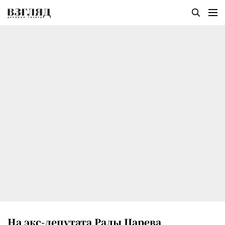
На экс-депутата Рады Царева