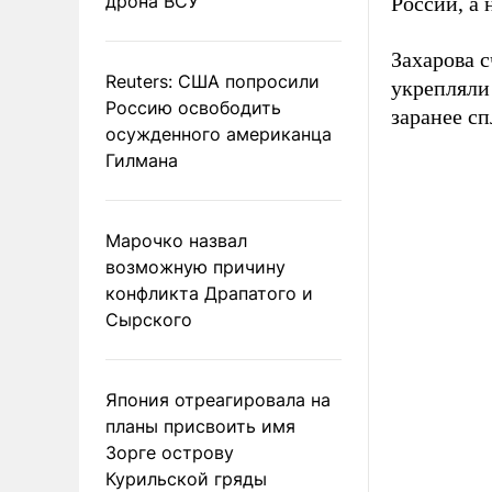
дрона ВСУ
России, а 
Захарова с
Reuters: США попросили
укрепляли
Россию освободить
заранее с
осужденного американца
Гилмана
Марочко назвал
возможную причину
конфликта Драпатого и
Сырского
Япония отреагировала на
планы присвоить имя
Зорге острову
Курильской гряды