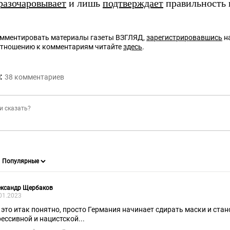
разочаровывает
и лишь
подтверждает
правильность 
омментировать материалы газеты ВЗГЛЯД,
зарегистрировавшись
на
отношению к комментариям читайте
здесь
.
:
38
комментариев
ександр Щербаков
01.2023
 это итак понятно, просто Германия начинает сдирать маски и стан
рессивной и нацистской...