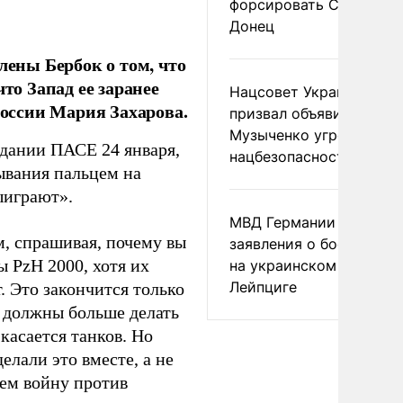
форсировать Северски
Донец
ены Бербок о том, что
то Запад ее заранее
Нацсовет Украины по Т
оссии Мария Захарова.
призвал объявить
Музыченко угрозой
едании ПАСЕ 24 января,
нацбезопасности
зывания пальцем на
ыиграют».
МВД Германии отвергл
м, спрашивая, почему вы
заявления о боеприпас
 PzH 2000, хотя их
на украинском самолет
Лейпциге
. Это закончится только
ы должны больше делать
касается танков. Но
елали это вместе, а не
дем войну против