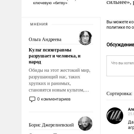
сильнее»,
Вы можете к
МНЕНИЯ
политике по 
Ольга Андреева
Обсуждение
Культ психотравмы
разрушает и человека, и
народ
Обиды на этот жестокий мир,
разрушающий нас, таких
хрупких и ранимых,
становятся новым культом,
Сортировка:
постепенно вытесняя и
0 комментариев
отменяя традиционное
требование к человеку – быть
Ал
25.
мужественным и твердым под
Да
ударами судьбы, брать на себя
Борис Джерелиевский
аг
ответственность, помогать