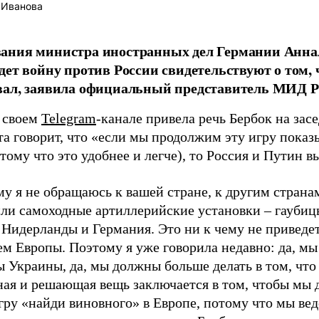
 Иванова
ания министра иностранных дел Германии Аннал
дет войну против России свидетельствуют о том, ч
вал, заявила официальный представитель МИД Р
в своем
Telegram
-канале привела речь Бербок на зас
та говорит, что «если мы продолжим эту игру пока
тому что это удобнее и легче), то Россия и Путин в
му я не обращаюсь к вашей стране, к другим страна
или самоходные артиллерийские установки – гаубицы
Нидерланды и Германия. Это ни к чему не приведет
ем Европы. Поэтому я уже говорила недавно: да, м
 Украины, да, мы должны больше делать в том, что 
ая и решающая вещь заключается в том, чтобы мы д
игру «найди виновного» в Европе, потому что мы ве