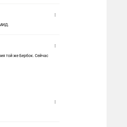
оме нашего МИД.
ия той же Бербок. Сейчас