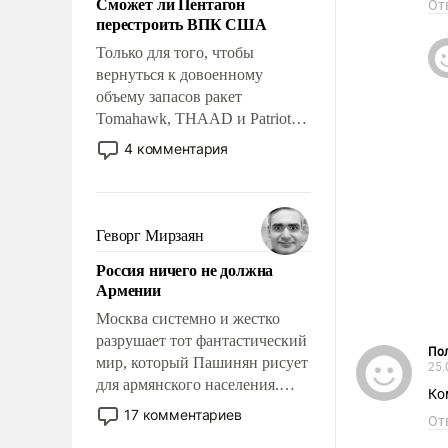
Сможет ли Пентагон
От
слабым, идти вперед и
перестроить ВПК США
адаптироваться.
Только для того, чтобы
вернуться к довоенному
объему запасов ракет
Tomahawk, THAAD и Patriot
США потребуется более трех
4 комментария
лет. Даже небольшая война с
Ираном опустошила
американские арсеналы.
Сложившаяся ситуация
Геворг Мирзаян
означает многолетний период
Россия ничего не должна
уязвимости США, например,
Армении
перед Китаем.
Москва системно и жестко
разрушает тот фантастический
Пол
мир, который Пашинян рисует
25.
для армянского населения.
Ко
Мир, где политические
17 комментариев
От
прожекты будут безусловно