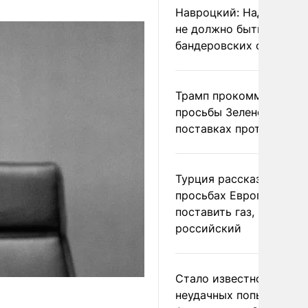
Навроцкий: Над Польш
не должно быть
бандеровских флагов
Трамп прокомментиров
просьбы Зеленского о
поставках противораке
Турция рассказала о
просьбах Европы
поставить газ, но не
российский
Стало известно о
неудачных попытках ВС