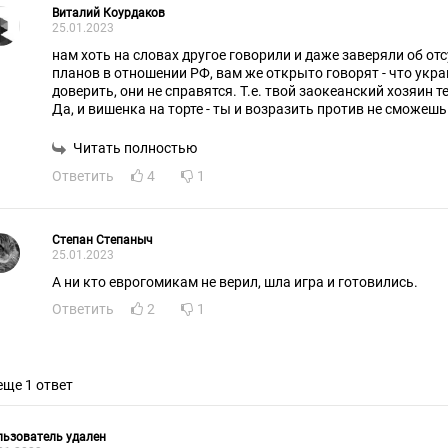
Виталий Коурдаков
25.01.2023
нам хоть на словах другое говорили и даже заверяли об от
планов в отношении РФ, вам же открыто говорят - что укр
доверить, они не справятся. Т.е. твой заокеанский хозяин т
Да, и вишенка на торте - ты и возразить против не сможешь!
Читать полностью
Ответить
4
1
Степан Степаныч
25.01.2023
А ни кто еврогомикам не верил, шла игра и готовились.
Ответить
2
1
еще 1 ответ
ьзователь удален