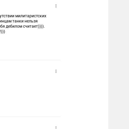
сутствии милитаристских
аинцам танки нельзя
ебя дебилом считает)))).
)))