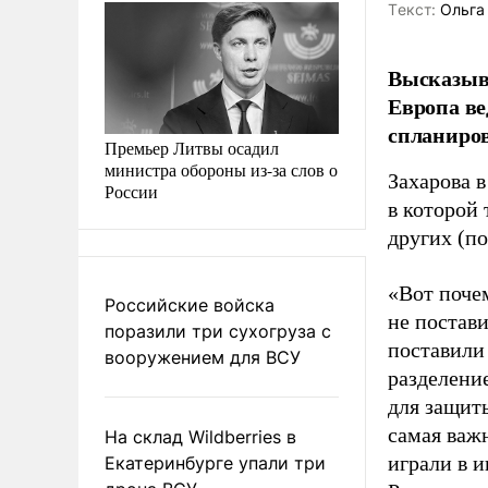
Tекст:
Ольга
Высказыв
Европа ве
спланиро
Премьер Литвы осадил
министра обороны из-за слов о
Захарова 
России
в которой 
других (по
«Вот поче
Российские войска
не постав
поразили три сухогруза с
поставили 
вооружением для ВСУ
разделени
для защиты
самая важн
На склад Wildberries в
играли в 
Екатеринбурге упали три