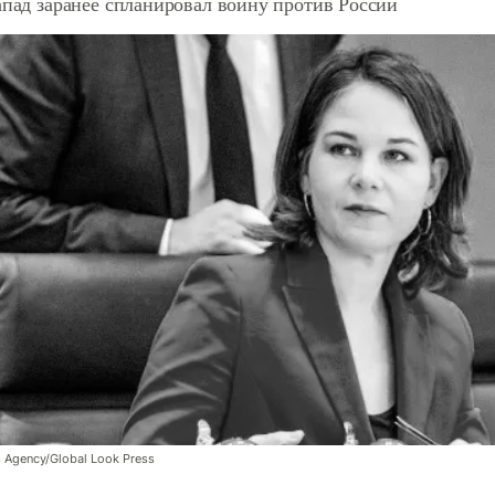
апад заранее спланировал войну против России
 Agency/Global Look Press