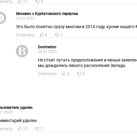
ветить
17
0
Москвич с Курбатовского переулка
25.01.2023
Это было понятно сразу многим в 2014 году, кр
Ответить
6
1
Doomerion
26.01.2023
Не стоит путать предположения и явные заявлен
мы дождались явного расчехления Запада.
Ответить
0
0
ьзователь удален
01.2023
мментарий удален
ветить
13
7